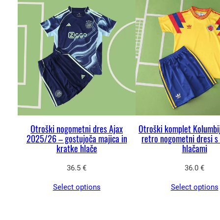
Otroški nogometni dres Ajax
Otroški komplet Kolumbi
2025/26 – gostujoča majica in
retro nogometni dresi s
kratke hlače
hlačami
36.5
€
36.0
€
Select options
Select options