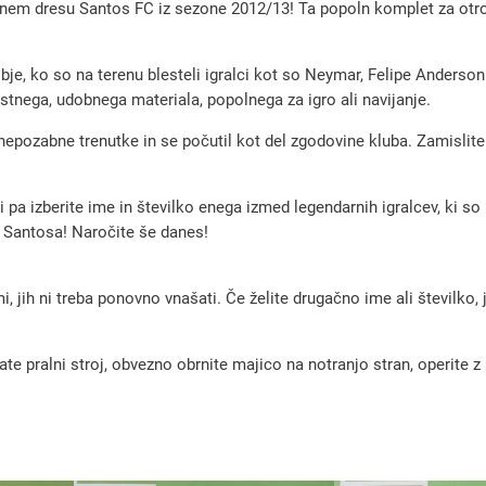
etnem dresu Santos FC iz sezone 2012/13! Ta popoln komplet za otroke
i
r
je, ko so na terenu blesteli igralci kot so Neymar, Felipe Anderson 
e
ostnega, udobnega materiala, popolnega za igro ali navijanje.
t
ozabne trenutke in se počutil kot del zgodovine kluba. Zamislite si
r
o
li pa izberite ime in številko enega izmed legendarnih igralcev, ki s
n
 Santosa! Naročite še danes!
o
g
, jih ni treba ponovno vnašati. Če želite drugačno ime ali številko,
o
m
e
pralni stroj, obvezno obrnite majico na notranjo stran, operite z m
t
n
i
d