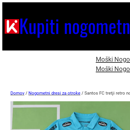
Kupiti nogometn
Moški Nogom
Moški Nogom
Domov
/
Nogometni dresi za otroke
/ Santos FC tretji retro 