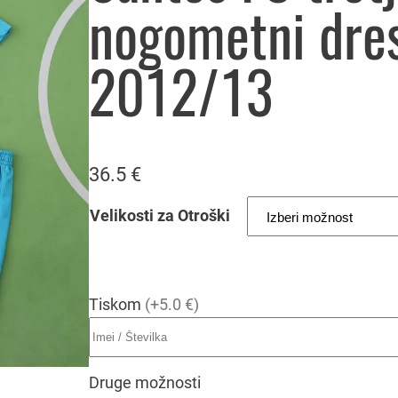
nogometni dres
2012/13
36.5
€
Velikosti za Otroški
Tiskom
(+5.0 €)
Druge možnosti