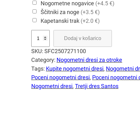
Nogometne nogavice
(+4.5 €)
Ščitniki za noge
(+3.5 €)
Kapetanski trak
(+2.0 €)
S
Dodaj v košarico
a
SKU:
SFC2507271100
n
Category:
Nogometni dresi za otroke
t
Tags:
Kupite nogometni dresi
, 
Nogometni dr
o
Poceni nogometni dresi
, 
Poceni nogometni 
s
Nogometni dresi
, 
Tretji dres Santos
F
C
t
r
e
t
j