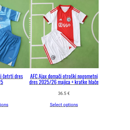
 četrti dres
AFC Ajax domači otroški nogometni
25
dres 2025/26 majica + kratke hlače
36.5
€
tions
Select options