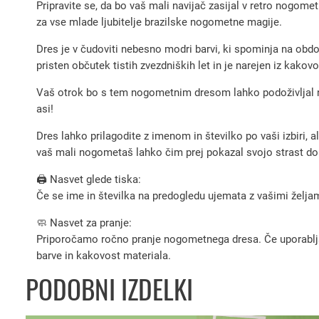
Pripravite se, da bo vaš mali navijač zasijal v retro nogom
za vse mlade ljubitelje brazilske nogometne magije.
Dres je v čudoviti nebesno modri barvi, ki spominja na obdob
pristen občutek tistih zvezdniških let in je narejen iz kakov
Vaš otrok bo s tem nogometnim dresom lahko podoživljal nep
asi!
Dres lahko prilagodite z imenom in številko po vaši izbiri, a
vaš mali nogometaš lahko čim prej pokazal svojo strast do
🖨️ Nasvet glede tiska:
Če se ime in številka na predogledu ujemata z vašimi željami
🧼 Nasvet za pranje:
Priporočamo ročno pranje nogometnega dresa. Če uporabljate 
barve in kakovost materiala.
PODOBNI IZDELKI