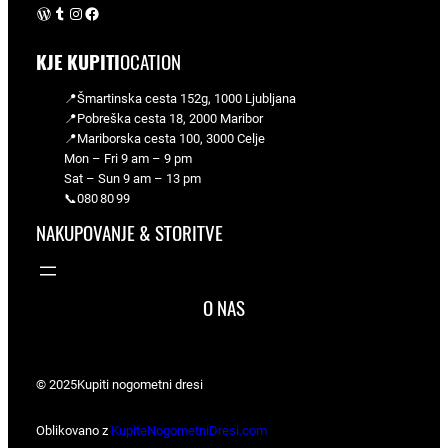
WordPress
Tumblr
Instagram
Facebook
KJE KUPITI
OCATION
📍Šmartinska cesta 152g, 1000 Ljubljana
📍Pobreška cesta 18, 2000 Maribor
📍Mariborska cesta 100, 3000 Celje
Mon – Fri 9 am – 9 pm
Sat – Sun 9 am – 13 pm
📞080 80 99
NAKUPOVANJE & STORITVE
O NAS
© 2025
Kupiti nogometni dresi
Oblikovano z
KupiteNogometniDresi.com