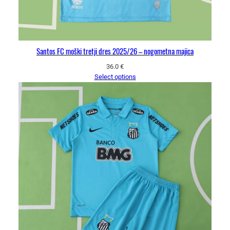
Santos FC moški tretji dres 2025/26 – nogometna majica
36.0
€
Select options