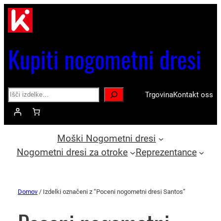
Kupiti nogometni dresi
Search
Trgovina
Kontakt oss
Moški Nogometni dresi
Nogometni dresi za otroke
Reprezentance
Domov
/ Izdelki označeni z “Poceni nogometni dresi Santos”