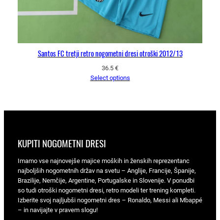
Santos FC tretji retro nogometni dresi otroški 2012/13
36.5
€
Select options
KUPITI NOGOMETNI DRESI
Imamo vse najnovejše majice moških in ženskih reprezentanc
najboljših nogometnih držav na svetu – Anglije, Francije, Španije,
Brazilije, Nemčije, Argentine, Portugalske in Slovenije. V ponudbi
so tudi otroški nogometni dresi, retro modeli ter trening kompleti.
Izberite svoj najljubši nogometni dres – Ronaldo, Messi ali Mbappé
– in navijajte v pravem slogu!