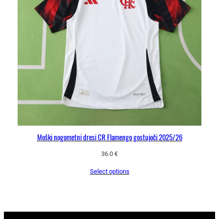
Moški nogometni dresi CR Flamengo gostujoči 2025/26
36.0
€
Select options