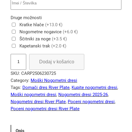
Druge možnosti
Kratke hlače
(+13.0 €)
Nogometne nogavice
(+6.0 €)
Ščitniki za noge
(+3.5 €)
Kapetanski trak
(+2.0 €)
R
Dodaj v košarico
i
v
SKU:
CARP2506230725
e
Category:
Moški Nogometni dresi
r
Tags:
Domači dres River Plate
, 
Kupite nogometni dresi
, 
P
Moški nogometni dresi
, 
Nogometni dresi 2025-26
, 
l
Nogometni dresi River Plate
, 
Poceni nogometni dresi
, 
a
Poceni nogometni dresi River Plate
t
e
d
Opis