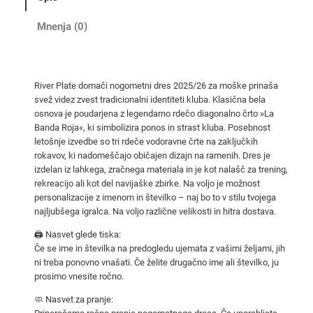
o
m
Mnenja (0)
a
č
i
River Plate domači nogometni dres 2025/26 za moške prinaša
n
svež videz zvest tradicionalni identiteti kluba. Klasična bela
o
osnova je poudarjena z legendarno rdečo diagonalno črto »La
g
Banda Roja«, ki simbolizira ponos in strast kluba. Posebnost
o
letošnje izvedbe so tri rdeče vodoravne črte na zaključkih
rokavov, ki nadomeščajo običajen dizajn na ramenih. Dres je
m
izdelan iz lahkega, zračnega materiala in je kot nalašč za trening,
e
rekreacijo ali kot del navijaške zbirke. Na voljo je možnost
t
personalizacije z imenom in številko – naj bo to v stilu tvojega
n
najljubšega igralca. Na voljo različne velikosti in hitra dostava.
i
🖨️ Nasvet glede tiska:
d
Če se ime in številka na predogledu ujemata z vašimi željami, jih
r
ni treba ponovno vnašati. Če želite drugačno ime ali številko, ju
e
prosimo vnesite ročno.
s
🧼 Nasvet za pranje:
i