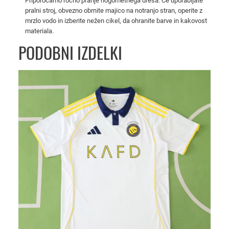
Priporočamo ročno pranje nogometnega dresa. Če uporabljate
2
pralni stroj, obvezno obrnite majico na notranjo stran, operite z
0
mrzlo vodo in izberite nežen cikel, da ohranite barve in kakovost
materiala.
2
5
PODOBNI IZDELKI
/
2
6
z
a
m
o
š
k
e
k
o
l
i