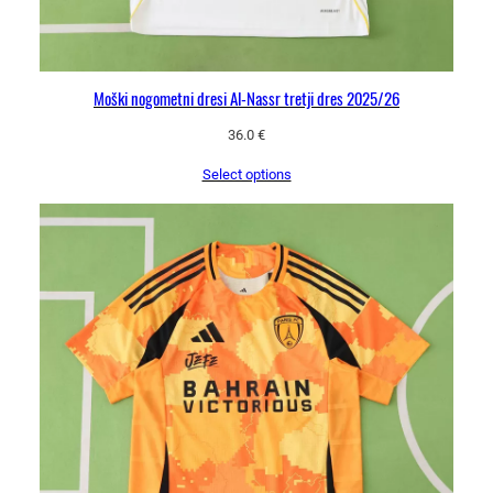
č
i
n
a
Moški nogometni dresi Al-Nassr tretji dres 2025/26
36.0
€
Select options