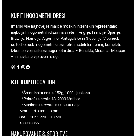
KUPITI NOGOMETNI DRESI
Imamo vse najnovejše majice moških in ženskih reprezentanc
najboljših nogometnih držav na svetu – Anglije, Francije, Španije,
Brazilije, Nemčije, Argentine, Portugalske in Slovenije. V ponudbi
so tudi otroški nogometni dresi, retro modeli ter trening kompleti.
Izberite svoj najljubši nogometni dres – Ronaldo, Messi ali Mbappé
– in navijajte v pravem slogu!
WordPress
Tumblr
Instagram
Facebook
KJE KUPITI
OCATION
📍Šmartinska cesta 152g, 1000 Ljubljana
📍Pobreška cesta 18, 2000 Maribor
📍Mariborska cesta 100, 3000 Celje
Mon – Fri 9 am – 9 pm
Sat – Sun 9 am – 13 pm
📞080 80 99
NAKUPOVANJE & STORITVE