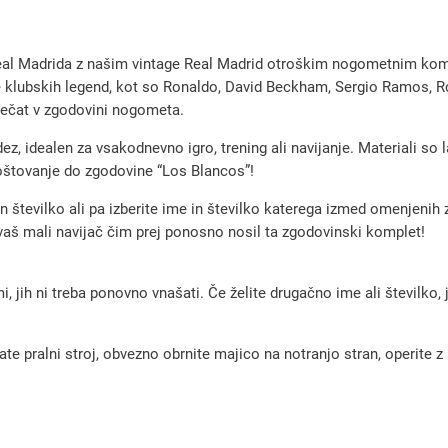
d
r
 Real Madrida z našim vintage Real Madrid otroškim nogometnim kom
i
ve klubskih legend, kot so Ronaldo, David Beckham, Sergio Ramos, R
d
pečat v zgodovini nogometa.
g
dez, idealen za vsakodnevno igro, trening ali navijanje. Materiali so 
o
poštovanje do zgodovine “Los Blancos”!
s
n številko ali pa izberite ime in številko katerega izmed omenjenih
t
vaš mali navijač čim prej ponosno nosil ta zgodovinski komplet!
u
j
, jih ni treba ponovno vnašati. Če želite drugačno ime ali številko,
o
č
pralni stroj, obvezno obrnite majico na notranjo stran, operite z m
i
n
o
g