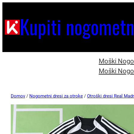
Kupiti nogometn
Moški Nogom
Moški Nogom
Domov
/
Nogometni dresi za otroke
/
Otroški dresi Real Madr