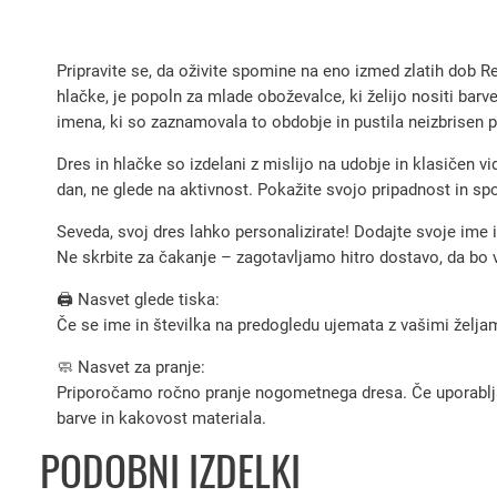
Pripravite se, da oživite spomine na eno izmed zlatih dob
hlačke, je popoln za mlade oboževalce, ki želijo nositi bar
imena, ki so zaznamovala to obdobje in pustila neizbrisen 
Dres in hlačke so izdelani z mislijo na udobje in klasičen vi
dan, ne glede na aktivnost. Pokažite svojo pripadnost in s
Seveda, svoj dres lahko personalizirate! Dodajte svoje ime i
Ne skrbite za čakanje – zagotavljamo hitro dostavo, da bo 
🖨️ Nasvet glede tiska:
Če se ime in številka na predogledu ujemata z vašimi željami
🧼 Nasvet za pranje:
Priporočamo ročno pranje nogometnega dresa. Če uporabljate 
barve in kakovost materiala.
PODOBNI IZDELKI