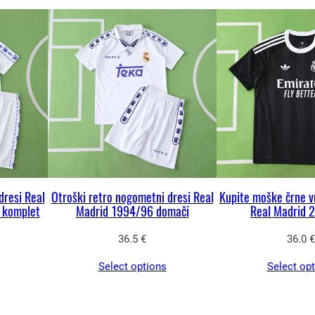
o
m
e
t
n
i
d
r
e
s
dresi Real
Otroški retro nogometni dresi Real
Kupite moške črne v
 komplet
Madrid 1994/96 domači
Real Madrid 
i
2
36.5
€
36.0
€
0
Select options
Select op
0
8
/