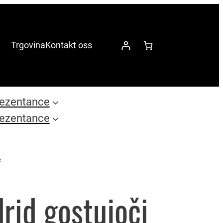
Trgovina
Kontakt oss
ezentance
ezentance
e
rid gostujoči