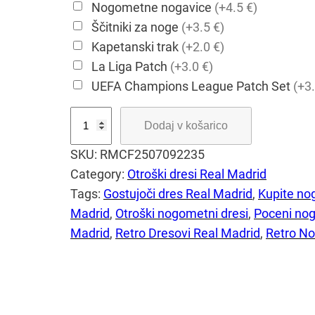
Nogometne nogavice
(+4.5 €)
Ščitniki za noge
(+3.5 €)
Kapetanski trak
(+2.0 €)
La Liga Patch
(+3.0 €)
UEFA Champions League Patch Set
(+3.
R
Dodaj v košarico
e
SKU:
RMCF2507092235
t
Category:
Otroški dresi Real Madrid
r
Tags:
Gostujoči dres Real Madrid
, 
Kupite no
o
Madrid
, 
Otroški nogometni dresi
, 
Poceni nog
R
Madrid
, 
Retro Dresovi Real Madrid
, 
Retro No
e
a
l
M
a