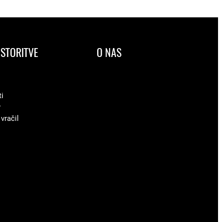
STORITVE
O NAS
ti
v
 vračil