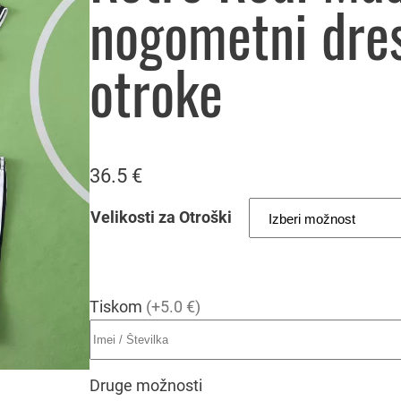
nogometni dre
otroke
36.5
€
Velikosti za Otroški
Tiskom
(+5.0 €)
Druge možnosti