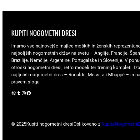
KUPITI NOGOMETNI DRESI
Imamo vse najnovejše majice moških in ženskih reprezentan
najboljših nogometnih držav na svetu – Anglije, Francije, Špani
Brazilije, Nemčije, Argentine, Portugalske in Slovenije. V ponu
otroški nogometni dresi, retro modeli ter trening kompleti. Izb
najljubši nogometni dres – Ronaldo, Messi ali Mbappé – in nav
pravem slogu!
WordPress
Tumblr
Instagram
Facebook
© 2025
Kupiti nogometni dresi
Oblikovano z
KupiteNogometni