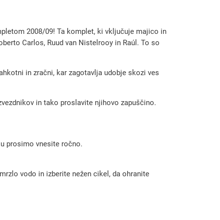
pletom 2008/09! Ta komplet, ki vključuje majico in
oberto Carlos, Ruud van Nistelrooy in Raúl. To so
lahkotni in zračni, kar zagotavlja udobje skozi ves
 zvezdnikov in tako proslavite njihovo zapuščino.
 ju prosimo vnesite ročno.
rzlo vodo in izberite nežen cikel, da ohranite