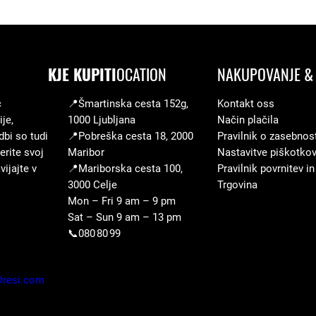
0
9
z
KJE KUPITI
OCATION
NAKUPOVANJE & 
a
o
c
📍Šmartinska cesta 152g,
Kontakt oss
t
je,
1000 Ljubljana
Način plačila
r
dbi so tudi
📍Pobreška cesta 18, 2000
Pravilnik o zasebnos
erite svoj
Maribor
Nastavitve piškotko
o
ijajte v
📍Mariborska cesta 100,
Pravilnik povrnitev in
k
3000 Celje
Trgovina
e
Mon – Fri 9 am – 9 pm
k
Sat – Sun 9 am – 13 pm
📞080 80 99
o
l
i
Dresi.com
č
i