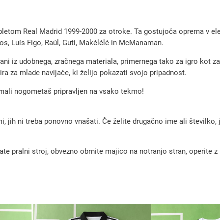
t
n
letom Real Madrid 1999-2000 za otroke. Ta gostujoča oprema v elega
i
os, Luís Figo, Raúl, Guti, Makélélé in McManaman.
d
delani iz udobnega, zračnega materiala, primernega tako za igro k
r
ira za mlade navijače, ki želijo pokazati svojo pripadnost.
e
 mali nogometaš pripravljen na vsako tekmo!
s
i
, jih ni treba ponovno vnašati. Če želite drugačno ime ali številko,
R
e
a
pralni stroj, obvezno obrnite majico na notranjo stran, operite z m
l
M
a
d
r