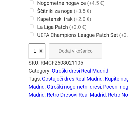
Nogometne nogavice
(+4.5 €)
Ščitniki za noge
(+3.5 €)
Kapetanski trak
(+2.0 €)
La Liga Patch
(+3.0 €)
UEFA Champions League Patch Set
(+3.
R
Dodaj v košarico
e
SKU:
RMCF2508021105
t
Category:
Otroški dresi Real Madrid
r
Tags:
Gostujoči dres Real Madrid
, 
Kupite no
o
Madrid
, 
Otroški nogometni dresi
, 
Poceni nog
n
Madrid
, 
Retro Dresovi Real Madrid
, 
Retro No
o
g
o
m
e