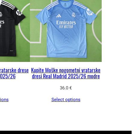
ratarske drese
Kupite Moške nogometni vratarske
2025/26
dresi Real Madrid 2025/26 modre
36.0
€
tions
Select options