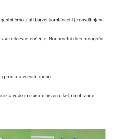
ntni črno-zlati barvni kombinaciji je navdihnjena
ot za vsakodnevno nošenje. Nogometni dres omogoča
 ju prosimo vnesite ročno.
rzlo vodo in izberite nežen cikel, da ohranite