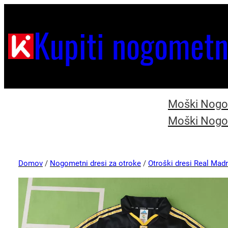
Kupiti nogometn
Moški Nogom
Moški Nogom
Domov
/
Nogometni dresi za otroke
/
Otroški dresi Real Madr