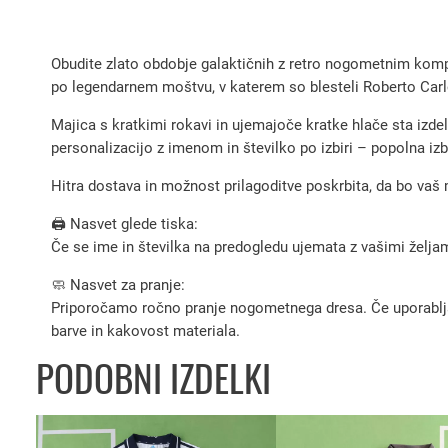
Obudite zlato obdobje galaktičnih z retro nogometnim komp
po legendarnem moštvu, v katerem so blesteli Roberto Carl
Majica s kratkimi rokavi in ujemajoče kratke hlače sta iz
personalizacijo z imenom in številko po izbiri – popolna izb
Hitra dostava in možnost prilagoditve poskrbita, da bo vaš
🖨️ Nasvet glede tiska:
Če se ime in številka na predogledu ujemata z vašimi željami
🧼 Nasvet za pranje:
Priporočamo ročno pranje nogometnega dresa. Če uporabljate 
barve in kakovost materiala.
PODOBNI IZDELKI