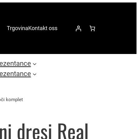
Trgovina
Kontakt oss
ezentance
ezentance
oči komplet
i dresi Real