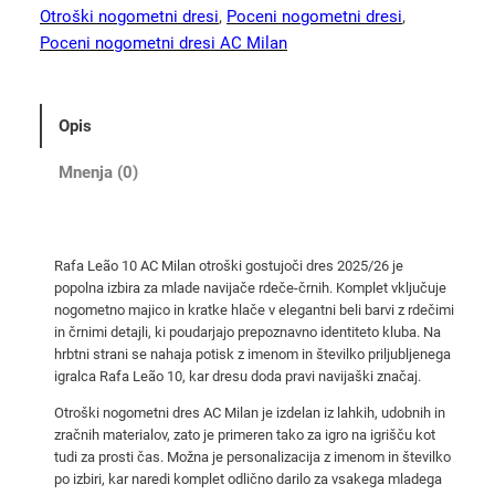
ã
Otroški nogometni dresi
, 
Poceni nogometni dresi
, 
o
Poceni nogometni dresi AC Milan
1
0
A
Opis
C
M
Mnenja (0)
i
l
a
Rafa Leão 10 AC Milan otroški gostujoči dres 2025/26 je
n
popolna izbira za mlade navijače rdeče-črnih. Komplet vključuje
o
nogometno majico in kratke hlače v elegantni beli barvi z rdečimi
t
in črnimi detajli, ki poudarjajo prepoznavno identiteto kluba. Na
r
hrbtni strani se nahaja potisk z imenom in številko priljubljenega
igralca Rafa Leão 10, kar dresu doda pravi navijaški značaj.
o
š
Otroški nogometni dres AC Milan je izdelan iz lahkih, udobnih in
k
zračnih materialov, zato je primeren tako za igro na igrišču kot
tudi za prosti čas. Možna je personalizacija z imenom in številko
i
po izbiri, kar naredi komplet odlično darilo za vsakega mladega
g