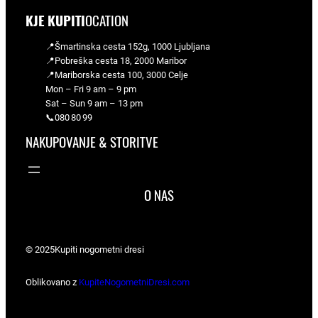
KJE KUPITI
OCATION
📍Šmartinska cesta 152g, 1000 Ljubljana
📍Pobreška cesta 18, 2000 Maribor
📍Mariborska cesta 100, 3000 Celje
Mon – Fri 9 am – 9 pm
Sat – Sun 9 am – 13 pm
📞080 80 99
NAKUPOVANJE & STORITVE
O NAS
© 2025
Kupiti nogometni dresi
Oblikovano z
KupiteNogometniDresi.com