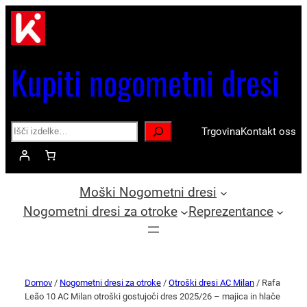
Kupiti nogometni dresi
Search
Trgovina
Kontakt oss
Moški Nogometni dresi
Nogometni dresi za otroke
Reprezentance
Domov
/
Nogometni dresi za otroke
/
Otroški dresi AC Milan
/ Rafa
Leão 10 AC Milan otroški gostujoči dres 2025/26 – majica in hlače