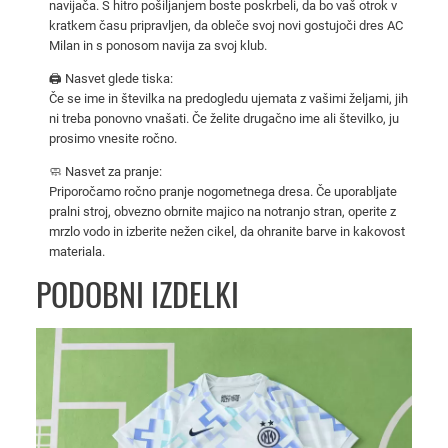
navijača. S hitro pošiljanjem boste poskrbeli, da bo vaš otrok v
o
kratkem času pripravljen, da obleče svoj novi gostujoči dres AC
s
Milan in s ponosom navija za svoj klub.
t
🖨️ Nasvet glede tiska:
u
Če se ime in številka na predogledu ujemata z vašimi željami, jih
j
ni treba ponovno vnašati. Če želite drugačno ime ali številko, ju
o
prosimo vnesite ročno.
č
🧼 Nasvet za pranje:
i
Priporočamo ročno pranje nogometnega dresa. Če uporabljate
d
pralni stroj, obvezno obrnite majico na notranjo stran, operite z
r
mrzlo vodo in izberite nežen cikel, da ohranite barve in kakovost
materiala.
e
s
PODOBNI IZDELKI
2
0
2
5
/
2
6