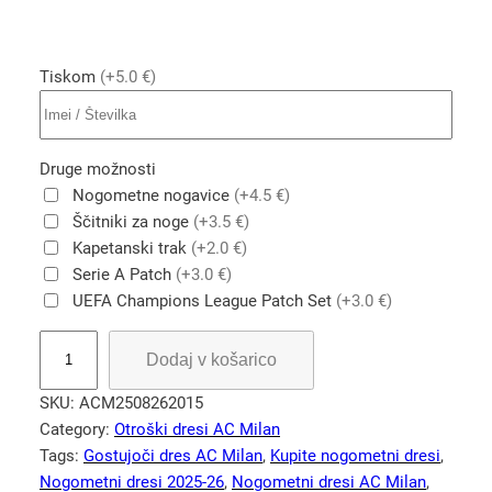
Tiskom
(+5.0 €)
Druge možnosti
Nogometne nogavice
(+4.5 €)
Ščitniki za noge
(+3.5 €)
Kapetanski trak
(+2.0 €)
Serie A Patch
(+3.0 €)
UEFA Champions League Patch Set
(+3.0 €)
R
Dodaj v košarico
a
f
SKU:
ACM2508262015
a
Category:
Otroški dresi AC Milan
L
Tags:
Gostujoči dres AC Milan
, 
Kupite nogometni dresi
, 
e
Nogometni dresi 2025-26
, 
Nogometni dresi AC Milan
, 