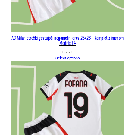
AC Milan otroški gostujoči nogometni dres 25/26 – komplet z imenom
Modrić 14
36.5
€
Select options