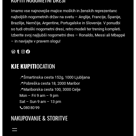
KUPITI NOGOMETNI DRESI
Imamo vse najnovejše majice moških in ženskih reprezentanc
najboljših nogometnih držav na svetu – Anglije, Francije, Španije,
Brazilije, Nemčije, Argentine, Portugalske in Slovenije. V ponudbi
so tudi otroški nogometni dresi, retro modeli ter trening kompleti.
Izberite svoj najljubši nogometni dres – Ronaldo, Messi ali Mbappé
– in navijajte v pravem slogu!
WordPress
Tumblr
Instagram
Facebook
KJE KUPITI
OCATION
📍Šmartinska cesta 152g, 1000 Ljubljana
📍Pobreška cesta 18, 2000 Maribor
📍Mariborska cesta 100, 3000 Celje
Mon – Fri 9 am – 9 pm
Sat – Sun 9 am – 13 pm
📞080 80 99
NAKUPOVANJE & STORITVE