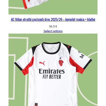
AC Milan otroški gostujoči dres 2025/26 – komplet majica + hlačke
36.5
€
Select options