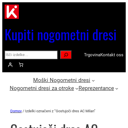
Kupiti nogometni dresi
Search
Trgovina
Kontakt oss
Moški Nogometni dresi
Nogometni dresi za otroke
Reprezentance
Domov
/ Izdelki označeni z “Gostujoči dres AC Milan”