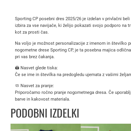
Sporting CP posebni dres 2025/26 je izdelan v privlačni beli
izbira za vse navijače, ki želijo pokazati svojo podporo n
kot za prosti čas.
Na voljo je možnost personalizacije z imenom in številko pr
nogometne drese Sporting CP, je ta posebna majica odlična p
pri vas brez čakanja.
🖨️ Nasvet glede tiska:
Če se ime in številka na predogledu ujemata z vašimi željami
🧼 Nasvet za pranje:
Priporočamo ročno pranje nogometnega dresa. Če uporabljate 
barve in kakovost materiala.
PODOBNI IZDELKI