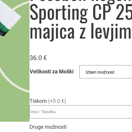
Sporting CP 2
majica z levji
36.0
€
Velikosti za Moški
Tiskom
(+5.0 €)
Druge možnosti