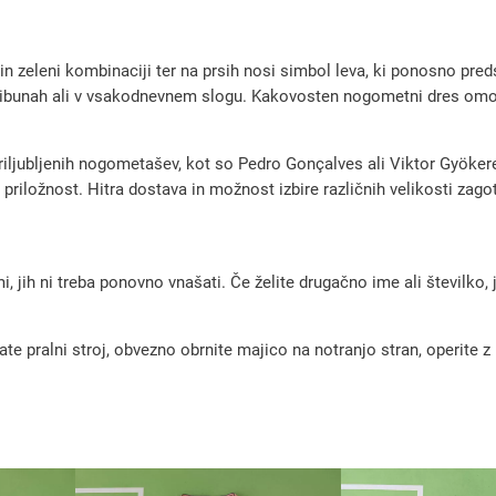
m
e
 in zeleni kombinaciji ter na prsih nosi simbol leva, ki ponosno pr
t
a tribunah ali v vsakodnevnem slogu. Kakovosten nogometni dres om
n
i
iljubljenih nogometašev, kot so Pedro Gonçalves ali Viktor Gyökeres
d
riložnost. Hitra dostava in možnost izbire različnih velikosti zagot
r
e
s
, jih ni treba ponovno vnašati. Če želite drugačno ime ali številko,
S
p
pralni stroj, obvezno obrnite majico na notranjo stran, operite z m
o
r
t
i
n