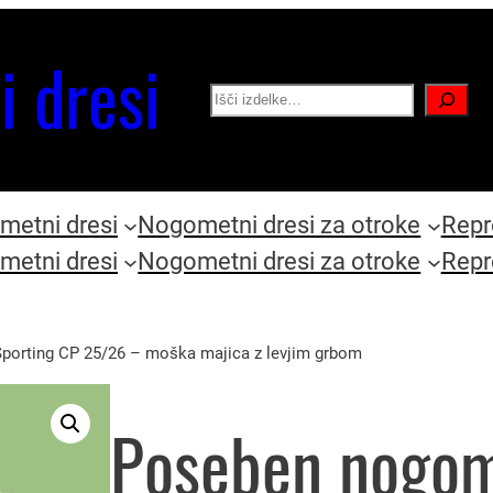
i dresi
Search
etni dresi
Nogometni dresi za otroke
Repr
etni dresi
Nogometni dresi za otroke
Repr
porting CP 25/26 – moška majica z levjim grbom
Poseben nogom