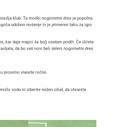
edstavlja klub. Ta moški nogometni dres je popolna
ogoča udobno nošenje in je primeren tako za igro
, kar daje majici še bolj oseben pridih. Če iščete
avljata, da bo vaš novi beli zeleni nogometni dres
 ju prosimo vnesite ročno.
rzlo vodo in izberite nežen cikel, da ohranite