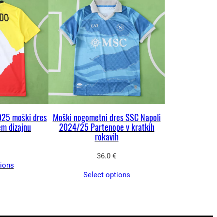
025 moški dres
Moški nogometni dres SSC Napoli
em dizajnu
2024/25 Partenope v kratkih
rokavih
36.0
€
tions
Select options