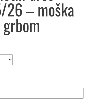
5/26 – moška
m grbom