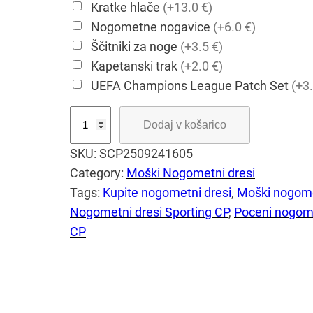
Kratke hlače
(+13.0 €)
Nogometne nogavice
(+6.0 €)
Ščitniki za noge
(+3.5 €)
Kapetanski trak
(+2.0 €)
UEFA Champions League Patch Set
(+3.
P
Dodaj v košarico
o
SKU:
SCP2509241605
s
Category:
Moški Nogometni dresi
e
Tags:
Kupite nogometni dresi
, 
Moški nogome
b
Nogometni dresi Sporting CP
, 
Poceni nogome
e
CP
n
n
o
g
o