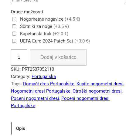
Druge možnosti
Nogometne nogavice
(+4.5 €)
Ščitniki za noge
(+3.5 €)
Kapetanski trak
(+2.0 €)
UEFA Euro 2024 Patch Set
(+3.0 €)
P
Dodaj v košarico
o
r
SKU:
PRT2507052110
t
Category:
Portugalska
u
Tags:
Domači dres Portugalske
, 
Kupite nogometni dresi
, 
g
Nogometni dresi Portugalske
, 
Otroški nogometni dresi
, 
a
Poceni nogometni dresi
, 
Poceni nogometni dresi
l
Portugalske
2
0
2
Opis
5