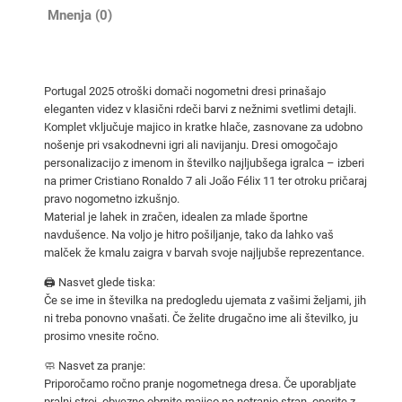
o
Mnenja (0)
t
r
o
Portugal 2025 otroški domači nogometni dresi prinašajo
š
eleganten videz v klasični rdeči barvi z nežnimi svetlimi detajli.
k
Komplet vključuje majico in kratke hlače, zasnovane za udobno
i
nošenje pri vsakodnevni igri ali navijanju. Dresi omogočajo
d
personalizacijo z imenom in številko najljubšega igralca – izberi
na primer Cristiano Ronaldo 7 ali João Félix 11 ter otroku pričaraj
o
pravo nogometno izkušnjo.
m
Material je lahek in zračen, idealen za mlade športne
a
navdušence. Na voljo je hitro pošiljanje, tako da lahko vaš
č
malček že kmalu zaigra v barvah svoje najljubše reprezentance.
i
🖨️ Nasvet glede tiska:
n
Če se ime in številka na predogledu ujemata z vašimi željami, jih
o
ni treba ponovno vnašati. Če želite drugačno ime ali številko, ju
g
prosimo vnesite ročno.
o
🧼 Nasvet za pranje:
m
Priporočamo ročno pranje nogometnega dresa. Če uporabljate
e
pralni stroj, obvezno obrnite majico na notranjo stran, operite z