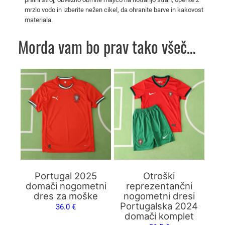
t
mrzlo vodo in izberite nežen cikel, da ohranite barve in kakovost
materiala.
n
i
Morda vam bo prav tako všeč…
d
r
e
Ta
Ta
s
izdelek
izdelek
i
ima
ima
k
več
več
o
različic.
različic.
l
Možnosti
Možnosti
i
lahko
lahko
č
izberete
izberete
i
na
na
Portugal 2025
Otroški
n
strani
strani
domači nogometni
reprezentančni
a
dres za moške
nogometni dresi
izdelka
izdelka
Portugalska 2024
36.0
€
domači komplet