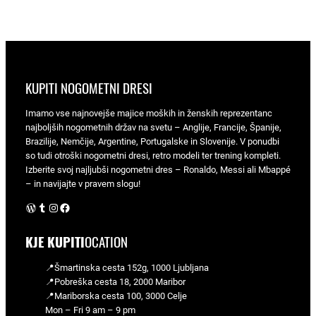
KUPITI NOGOMETNI DRESI
Imamo vse najnovejše majice moških in ženskih reprezentanc
najboljših nogometnih držav na svetu – Anglije, Francije, Španije,
Brazilije, Nemčije, Argentine, Portugalske in Slovenije. V ponudbi
so tudi otroški nogometni dresi, retro modeli ter trening kompleti.
Izberite svoj najljubši nogometni dres – Ronaldo, Messi ali Mbappé
– in navijajte v pravem slogu!
WordPress
Tumblr
Instagram
Facebook
KJE KUPITI
OCATION
📍Šmartinska cesta 152g, 1000 Ljubljana
📍Pobreška cesta 18, 2000 Maribor
📍Mariborska cesta 100, 3000 Celje
Mon – Fri 9 am – 9 pm