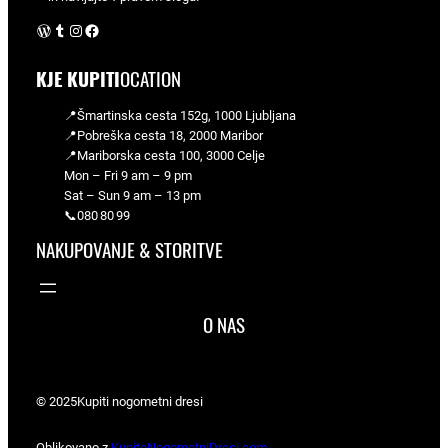
WordPress
Tumblr
Instagram
Facebook
KJE KUPITI
OCATION
📍Šmartinska cesta 152g, 1000 Ljubljana
📍Pobreška cesta 18, 2000 Maribor
📍Mariborska cesta 100, 3000 Celje
Mon – Fri 9 am – 9 pm
Sat – Sun 9 am – 13 pm
📞080 80 99
NAKUPOVANJE & STORITVE
O NAS
© 2025
Kupiti nogometni dresi
Oblikovano z
KupiteNogometniDresi.com