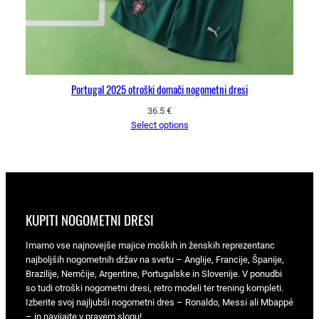
Portugal 2025 otroški domači nogometni dresi
36.5
€
Select options
KUPITI NOGOMETNI DRESI
Imamo vse najnovejše majice moških in ženskih reprezentanc
najboljših nogometnih držav na svetu – Anglije, Francije, Španije,
Brazilije, Nemčije, Argentine, Portugalske in Slovenije. V ponudbi
so tudi otroški nogometni dresi, retro modeli ter trening kompleti.
Izberite svoj najljubši nogometni dres – Ronaldo, Messi ali Mbappé
– in navijajte v pravem slogu!