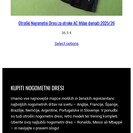
Otroški Nogometni Dresi za otroke AC Milan domači 2025/26
36.5
€
Select options
KUPITI NOGOMETNI DRESI
Imamo vse najnovejše majice moških in ženskih reprezentanc
najboljših nogometnih držav na svetu – Anglije, Francije, Španije,
Brazilije, Nemčije, Argentine, Portugalske in Slovenije. V ponudbi
so tudi otroški nogometni dresi, retro modeli ter trening kompleti.
Izberite svoj najljubši nogometni dres – Ronaldo, Messi ali Mbappé
– in navijajte v pravem slogu!