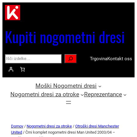
Kupiti nogometni dresi
Search
Trgovina
Kontakt oss
Moški Nogometni dresi
Nogometni dresi za otroke
Reprezentance
Domov
/
Nogometni dresi za otroke
/
Otroški dresi Manchester
United
/ Črni komplet nogometni dresi Man United 2003/04 –