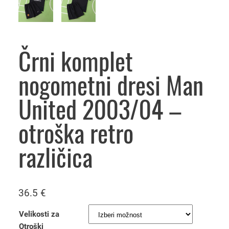
Črni komplet
nogometni dresi Man
United 2003/04 –
otroška retro
različica
36.5
€
Velikosti za
Otroški