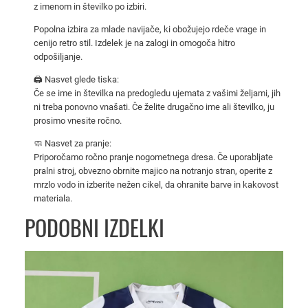
z imenom in številko po izbiri.
i
M
Popolna izbira za mlade navijače, ki obožujejo rdeče vrage in
a
cenijo retro stil. Izdelek je na zalogi in omogoča hitro
n
odpošiljanje.
U
🖨️ Nasvet glede tiska:
n
Če se ime in številka na predogledu ujemata z vašimi željami, jih
i
ni treba ponovno vnašati. Če želite drugačno ime ali številko, ju
prosimo vnesite ročno.
t
e
🧼 Nasvet za pranje:
d
Priporočamo ročno pranje nogometnega dresa. Če uporabljate
pralni stroj, obvezno obrnite majico na notranjo stran, operite z
2
mrzlo vodo in izberite nežen cikel, da ohranite barve in kakovost
0
materiala.
0
PODOBNI IZDELKI
3
/
0
4
–
o