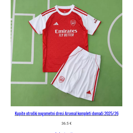
c
a
k
o
l
i
č
i
n
a
Kupite otroški nogometni dresi Arsenal kompleti domači 2025/26
36.5
€