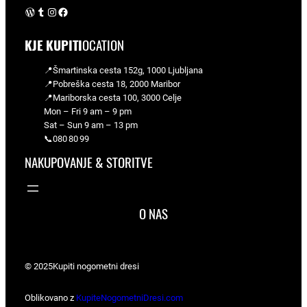
WordPress
Tumblr
Instagram
Facebook
KJE KUPITI
OCATION
📍Šmartinska cesta 152g, 1000 Ljubljana
📍Pobreška cesta 18, 2000 Maribor
📍Mariborska cesta 100, 3000 Celje
Mon – Fri 9 am – 9 pm
Sat – Sun 9 am – 13 pm
📞080 80 99
NAKUPOVANJE & STORITVE
O NAS
© 2025
Kupiti nogometni dresi
Oblikovano z
KupiteNogometniDresi.com