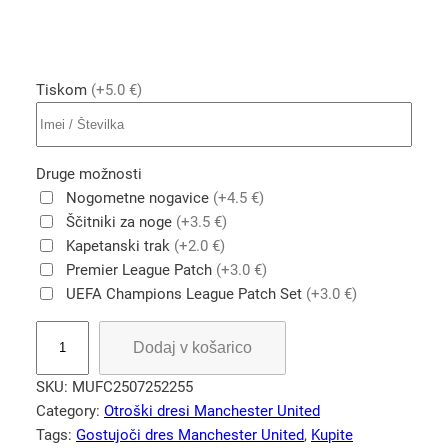
Tiskom
(+5.0 €)
Druge možnosti
Nogometne nogavice
(+4.5 €)
Ščitniki za noge
(+3.5 €)
Kapetanski trak
(+2.0 €)
Premier League Patch
(+3.0 €)
UEFA Champions League Patch Set
(+3.0 €)
Č
Dodaj v košarico
r
n
SKU:
MUFC2507252255
i
Category:
Otroški dresi Manchester United
k
Tags:
Gostujoči dres Manchester United
, 
Kupite