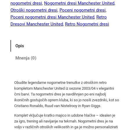
o
nogometni dresi
, 
Nogometni dresi Manchester United
, 
m
Otroški nogometni dresi
, 
Poceni nogometni dresi
, 
p
Poceni nogometni dresi Manchester United
, 
Retro
l
Dresovi Manchester United
, 
Retro Nogometni dresi
e
t
n
Opis
o
g
Mnenja (0)
o
m
e
Obudite legendarne nogometne trenutke z otroškim retro
t
kompletom Manchester United iz sezone 2003/04 v elegantni
n
črni barvi. Ta nogometni dres je navdihnjen po eni najbolj
i
ikoničnih gostujočih oprem kluba, ki so jo nosili zvezdniki, kot so
d
Cristiano Ronaldo, Ruud van Nistelrooy in Ryan Giggs.
r
Komplet vključuje kratko majico in udobne hlačke – idealen je
e
za igro, trening ali navijanje na tekmah. Nogometni dres je na
s
voljo v različnih otroških velikostih in ga je možno personalizirati