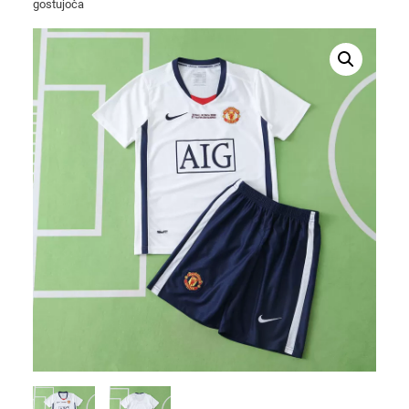
gostujoča