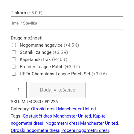
Tiskom
(+5.0 €)
Druge možnosti
Nogometne nogavice
(+4.5 €)
Ščitniki za noge
(+3.5 €)
Kapetanski trak
(+2.0 €)
Premier League Patch
(+3.0 €)
UEFA Champions League Patch Set
(+3.0 €)
O
Dodaj v košarico
t
r
SKU:
MUFC2507092226
o
Category:
Otroški dresi Manchester United
š
Tags:
Gostujoči dres Manchester United
, 
Kupite
k
nogometni dresi
, 
Nogometni dresi Manchester United
, 
i
Otroški nogometni dresi
, 
Poceni nogometni dresi
, 