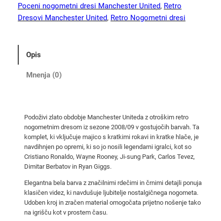
r
Poceni nogometni dresi Manchester United
, 
Retro
e
Dresovi Manchester United
, 
Retro Nogometni dresi
t
r
o
Opis
n
o
Mnenja (0)
g
o
m
Podoživi zlato obdobje Manchester Uniteda z otroškim retro
e
nogometnim dresom iz sezone 2008/09 v gostujočih barvah. Ta
t
komplet, ki vključuje majico s kratkimi rokavi in kratke hlače, je
n
navdihnjen po opremi, ki so jo nosili legendarni igralci, kot so
i
Cristiano Ronaldo, Wayne Rooney, Ji-sung Park, Carlos Tevez,
Dimitar Berbatov in Ryan Giggs.
d
r
Elegantna bela barva z značilnimi rdečimi in črnimi detajli ponuja
e
klasičen videz, ki navdušuje ljubitelje nostalgičnega nogometa.
Udoben kroj in zračen material omogočata prijetno nošenje tako
s
na igrišču kot v prostem času.
i