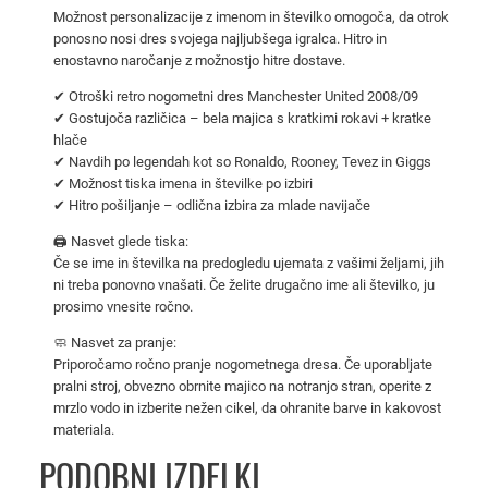
M
Možnost personalizacije z imenom in številko omogoča, da otrok
a
ponosno nosi dres svojega najljubšega igralca. Hitro in
enostavno naročanje z možnostjo hitre dostave.
n
c
✔ Otroški retro nogometni dres Manchester United 2008/09
h
✔ Gostujoča različica – bela majica s kratkimi rokavi + kratke
hlače
e
✔ Navdih po legendah kot so Ronaldo, Rooney, Tevez in Giggs
s
✔ Možnost tiska imena in številke po izbiri
t
✔ Hitro pošiljanje – odlična izbira za mlade navijače
e
🖨️ Nasvet glede tiska:
r
Če se ime in številka na predogledu ujemata z vašimi željami, jih
U
ni treba ponovno vnašati. Če želite drugačno ime ali številko, ju
n
prosimo vnesite ročno.
i
🧼 Nasvet za pranje:
t
Priporočamo ročno pranje nogometnega dresa. Če uporabljate
e
pralni stroj, obvezno obrnite majico na notranjo stran, operite z
d
mrzlo vodo in izberite nežen cikel, da ohranite barve in kakovost
materiala.
2
0
PODOBNI IZDELKI
0