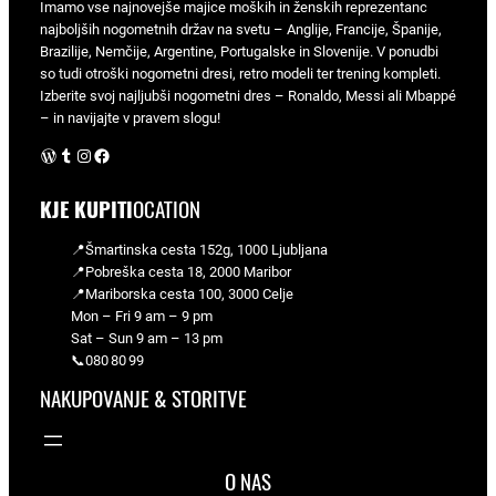
Imamo vse najnovejše majice moških in ženskih reprezentanc
najboljših nogometnih držav na svetu – Anglije, Francije, Španije,
Brazilije, Nemčije, Argentine, Portugalske in Slovenije. V ponudbi
so tudi otroški nogometni dresi, retro modeli ter trening kompleti.
Izberite svoj najljubši nogometni dres – Ronaldo, Messi ali Mbappé
– in navijajte v pravem slogu!
WordPress
Tumblr
Instagram
Facebook
KJE KUPITI
OCATION
📍Šmartinska cesta 152g, 1000 Ljubljana
📍Pobreška cesta 18, 2000 Maribor
📍Mariborska cesta 100, 3000 Celje
Mon – Fri 9 am – 9 pm
Sat – Sun 9 am – 13 pm
📞080 80 99
NAKUPOVANJE & STORITVE
O NAS