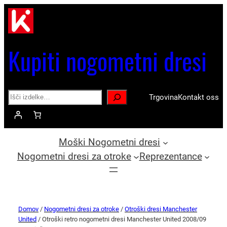
Kupiti nogometni dresi
Search
Trgovina
Kontakt oss
Moški Nogometni dresi
Nogometni dresi za otroke
Reprezentance
Domov
/
Nogometni dresi za otroke
/
Otroški dresi Manchester
United
/ Otroški retro nogometni dresi Manchester United 2008/09