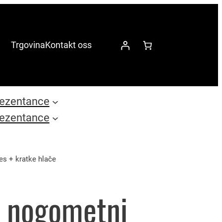
Trgovina
Kontakt oss
ezentance
ezentance
s + kratke hlače
i nogometni