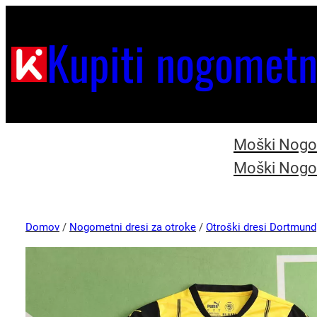
Kupiti nogometn
Moški Nogom
Moški Nogom
Domov
/
Nogometni dresi za otroke
/
Otroški dresi Dortmund