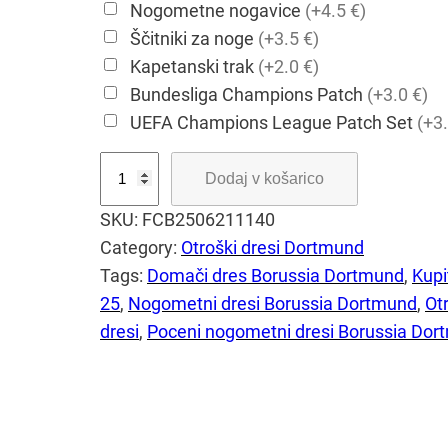
Nogometne nogavice
(+4.5 €)
Ščitniki za noge
(+3.5 €)
Kapetanski trak
(+2.0 €)
Bundesliga Champions Patch
(+3.0 €)
UEFA Champions League Patch Set
(+3.
O
Dodaj v košarico
t
SKU:
FCB2506211140
r
Category:
Otroški dresi Dortmund
o
Tags:
Domači dres Borussia Dortmund
, 
Kupi
š
25
, 
Nogometni dresi Borussia Dortmund
, 
Ot
k
dresi
, 
Poceni nogometni dresi Borussia Dor
i
r
u
m
e