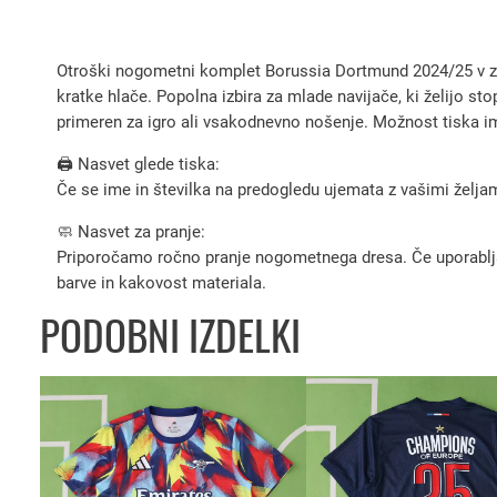
Otroški nogometni komplet Borussia Dortmund 2024/25 v zna
kratke hlače. Popolna izbira za mlade navijače, ki želijo st
primeren za igro ali vsakodnevno nošenje. Možnost tiska ime
🖨️ Nasvet glede tiska:
Če se ime in številka na predogledu ujemata z vašimi željami
🧼 Nasvet za pranje:
Priporočamo ročno pranje nogometnega dresa. Če uporabljate 
barve in kakovost materiala.
PODOBNI IZDELKI