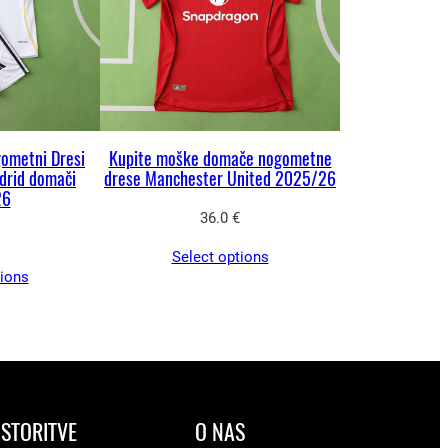
gometni Dresi
Kupite moške domače nogometne
drid domači
drese Manchester United 2025/26
26
36.0
€
Select options
tions
STORITVE
O NAS