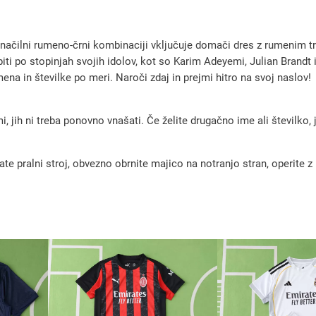
n
i
čilni rumeno-črni kombinaciji vključuje domači dres z rumenim tr
n
opiti po stopinjah svojih idolov, kot so Karim Adeyemi, Julian Brandt
o
na in številke po meri. Naroči zdaj in prejmi hitro na svoj naslov!
g
o
, jih ni treba ponovno vnašati. Če želite drugačno ime ali številko,
m
e
pralni stroj, obvezno obrnite majico na notranjo stran, operite z m
t
n
i
k
o
m
p
l