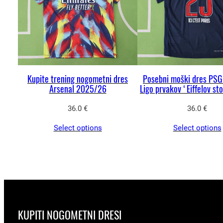
Kupite trening nogometni dres
Posebni moški dres PSG
Arsenal 2025/26
Ligo prvakov ‘Eiffelov sto
36.0
€
36.0
€
Select options
Select options
KUPITI NOGOMETNI DRESI