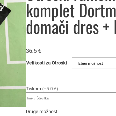
komplet Dort
domači dres + 
36.5
€
Velikosti za Otroški
Tiskom
(+5.0 €)
Druge možnosti