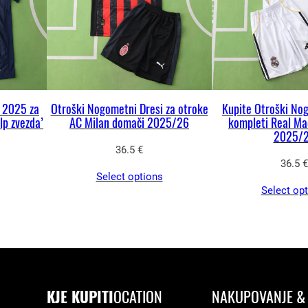
e
t
D
o
r
 2025 za
Otroški Nogometni Dresi za otroke
Kupite Otroški No
t
lp zvezda’
AC Milan domači 2025/26
kompleti Real Ma
m
2025/
36.5
€
u
36.5
€
n
Select options
d
Select op
2
0
2
4
/
KJE KUPITI
OCATION
NAKUPOVANJE & 
2