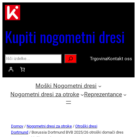
Kupiti nogometni dresi
Search
Trgovina
Kontakt oss
Moški Nogometni dresi
Nogometni dresi za otroke
Reprezentance
Domov
/
Nogometni dresi za otroke
/
Otroški dresi
Dortmund
/ Borussia Dortmund BVB 2025/26 otroški domači dres