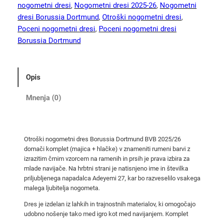
s
nogometni dresi
, 
Nogometni dresi 2025-26
, 
Nogometni
i
dresi Borussia Dortmund
, 
Otroški nogometni dresi
, 
a
Poceni nogometni dresi
, 
Poceni nogometni dresi
D
Borussia Dortmund
o
r
t
Opis
m
u
Mnenja (0)
n
d
B
Otroški nogometni dres Borussia Dortmund BVB 2025/26
V
domači komplet (majica + hlačke) v znameniti rumeni barvi z
B
izrazitim črnim vzorcem na ramenih in prsih je prava izbira za
2
mlade navijače. Na hrbtni strani je natisnjeno ime in številka
0
priljubljenega napadalca Adeyemi 27, kar bo razveselilo vsakega
malega ljubitelja nogometa.
2
5
Dres je izdelan iz lahkih in trajnostnih materialov, ki omogočajo
/
udobno nošenje tako med igro kot med navijanjem. Komplet