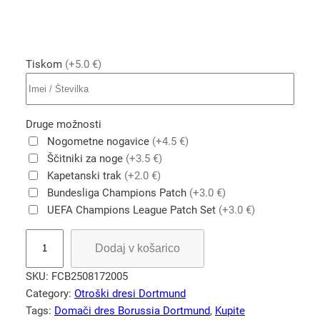
Tiskom
(+5.0 €)
Druge možnosti
Nogometne nogavice
(+4.5 €)
Ščitniki za noge
(+3.5 €)
Kapetanski trak
(+2.0 €)
Bundesliga Champions Patch
(+3.0 €)
UEFA Champions League Patch Set
(+3.0 €)
B
Dodaj v košarico
o
r
SKU:
FCB2508172005
u
Category:
Otroški dresi Dortmund
s
Tags:
Domači dres Borussia Dortmund
, 
Kupite