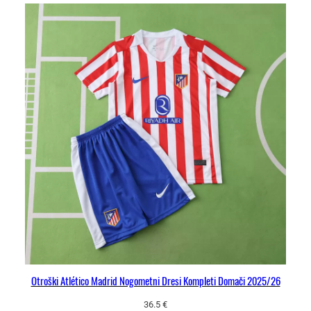
e
y
e
m
i
2
7
k
o
l
i
č
i
n
a
Otroški Atlético Madrid Nogometni Dresi Kompleti Domači 2025/26
36.5
€