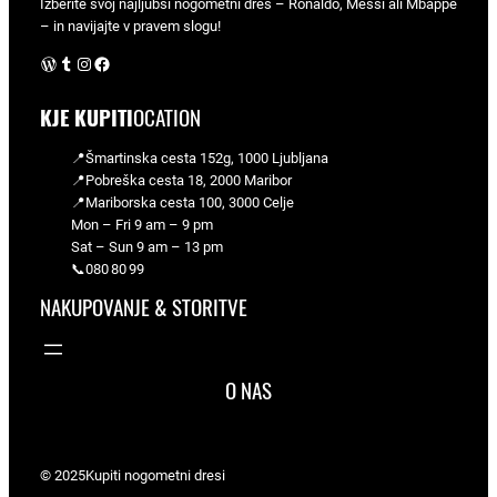
Izberite svoj najljubši nogometni dres – Ronaldo, Messi ali Mbappé
– in navijajte v pravem slogu!
WordPress
Tumblr
Instagram
Facebook
KJE KUPITI
OCATION
📍Šmartinska cesta 152g, 1000 Ljubljana
📍Pobreška cesta 18, 2000 Maribor
📍Mariborska cesta 100, 3000 Celje
Mon – Fri 9 am – 9 pm
Sat – Sun 9 am – 13 pm
📞080 80 99
NAKUPOVANJE & STORITVE
O NAS
© 2025
Kupiti nogometni dresi