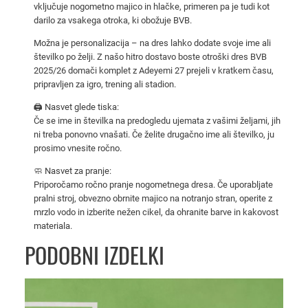
vključuje nogometno majico in hlačke, primeren pa je tudi kot
2
darilo za vsakega otroka, ki obožuje BVB.
6
o
Možna je personalizacija – na dres lahko dodate svoje ime ali
t
številko po želji. Z našo hitro dostavo boste otroški dres BVB
2025/26 domači komplet z Adeyemi 27 prejeli v kratkem času,
r
pripravljen za igro, trening ali stadion.
o
š
🖨️ Nasvet glede tiska:
Če se ime in številka na predogledu ujemata z vašimi željami, jih
k
ni treba ponovno vnašati. Če želite drugačno ime ali številko, ju
i
prosimo vnesite ročno.
d
🧼 Nasvet za pranje:
o
Priporočamo ročno pranje nogometnega dresa. Če uporabljate
m
pralni stroj, obvezno obrnite majico na notranjo stran, operite z
a
mrzlo vodo in izberite nežen cikel, da ohranite barve in kakovost
č
materiala.
i
PODOBNI IZDELKI
d
r
e
s