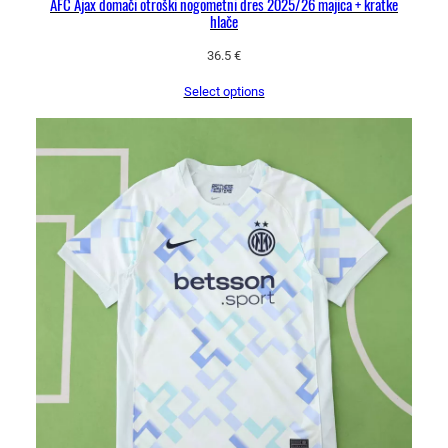
AFC Ajax domači otroški nogometni dres 2025/26 majica + kratke
hlače
36.5
€
Select options