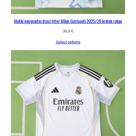
Moški nogometni dresi Inter Milan Gostujoči 2025/26 kratek rokav
36.0
€
Select options