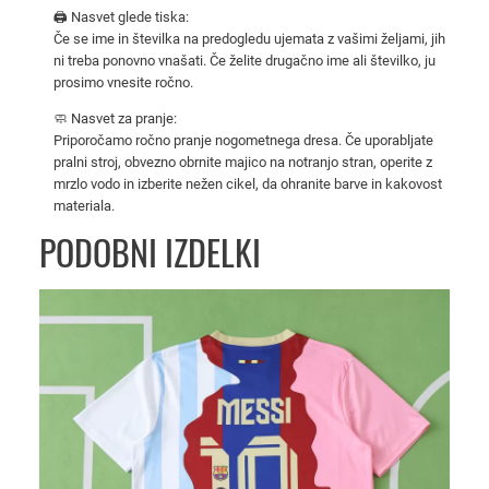
e
🖨️ Nasvet glede tiska:
Če se ime in številka na predogledu ujemata z vašimi željami, jih
s
ni treba ponovno vnašati. Če želite drugačno ime ali številko, ju
z
prosimo vnesite ročno.
a
🧼 Nasvet za pranje:
m
Priporočamo ročno pranje nogometnega dresa. Če uporabljate
o
pralni stroj, obvezno obrnite majico na notranjo stran, operite z
š
mrzlo vodo in izberite nežen cikel, da ohranite barve in kakovost
k
materiala.
e
PODOBNI IZDELKI
–
b
e
l
a
n
o
g
o