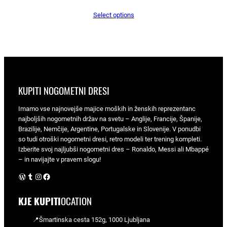
Select options
KUPITI NOGOMETNI DRESI
Imamo vse najnovejše majice moških in ženskih reprezentanc
najboljših nogometnih držav na svetu – Anglije, Francije, Španije,
Brazilije, Nemčije, Argentine, Portugalske in Slovenije. V ponudbi
so tudi otroški nogometni dresi, retro modeli ter trening kompleti.
Izberite svoj najljubši nogometni dres – Ronaldo, Messi ali Mbappé
– in navijajte v pravem slogu!
WordPress
Tumblr
Instagram
Facebook
KJE KUPITI
OCATION
📍Šmartinska cesta 152g, 1000 Ljubljana