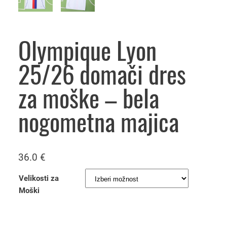
Olympique Lyon
25/26 domači dres
za moške – bela
nogometna majica
36.0
€
Velikosti za
Moški