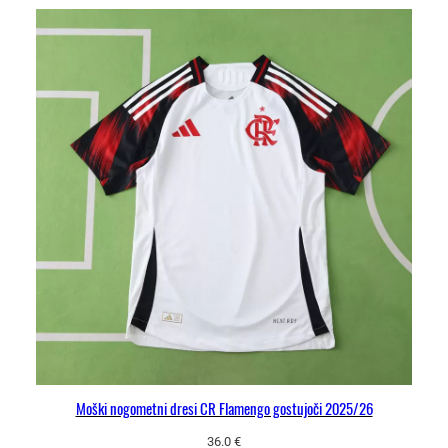
Moški nogometni dresi CR Flamengo gostujoči 2025/26
36.0
€