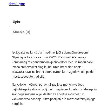
u
dresi Lyon
e
L
y
Opis
o
n
Mnenja (0)
2
5
/
Izstopajte na igrišču ali med navijači z domačim dresom
2
Olympique Lyon za sezono 25/26. Klasična bela barva v
6
kombinaciji z legendarno navpično črto v rdeči in modri barvi
d
izraža prepoznavni slog kluba. Dres krasi zlati napis
o
»LUGDUNUM« na hrbtni strani ovratnika – zgodovinski poklon
mestu z bogato tradicijo.
m
a
Na voljo je možnost personalizacije z imenom vašega
č
najljubšega igralca ali poljubnim napisom. Izdelan iz lahkega in
zračnega materiala, je idealen za športne aktivnosti in
i
vsakodnevno nošenje. Hitro pošiljanje in možnost takojšnjega
d
naročila!
r