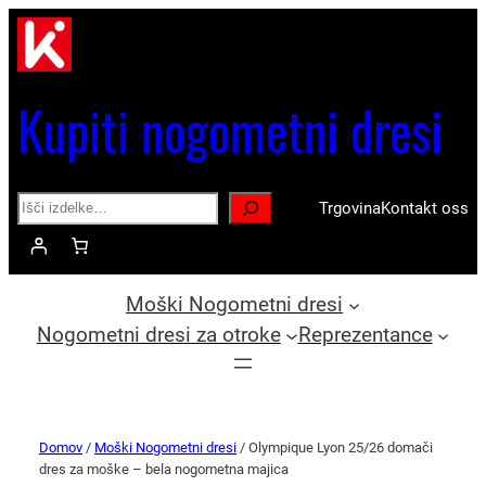
Kupiti nogometni dresi
Search
Trgovina
Kontakt oss
Moški Nogometni dresi
Nogometni dresi za otroke
Reprezentance
Domov
/
Moški Nogometni dresi
/ Olympique Lyon 25/26 domači
dres za moške – bela nogometna majica