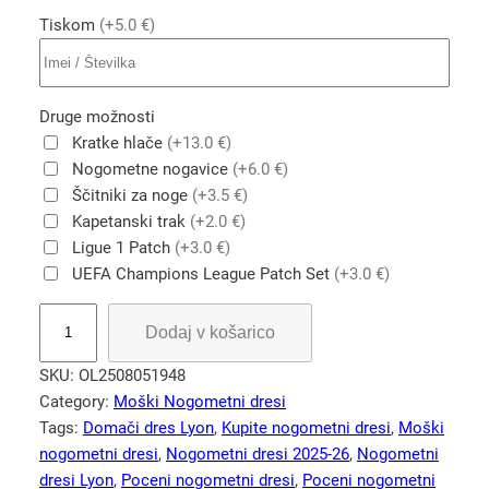
Tiskom
(+5.0 €)
Druge možnosti
Kratke hlače
(+13.0 €)
Nogometne nogavice
(+6.0 €)
Ščitniki za noge
(+3.5 €)
Kapetanski trak
(+2.0 €)
Ligue 1 Patch
(+3.0 €)
UEFA Champions League Patch Set
(+3.0 €)
O
Dodaj v košarico
l
y
SKU:
OL2508051948
m
Category:
Moški Nogometni dresi
p
Tags:
Domači dres Lyon
, 
Kupite nogometni dresi
, 
Moški
i
nogometni dresi
, 
Nogometni dresi 2025-26
, 
Nogometni
q
dresi Lyon
, 
Poceni nogometni dresi
, 
Poceni nogometni