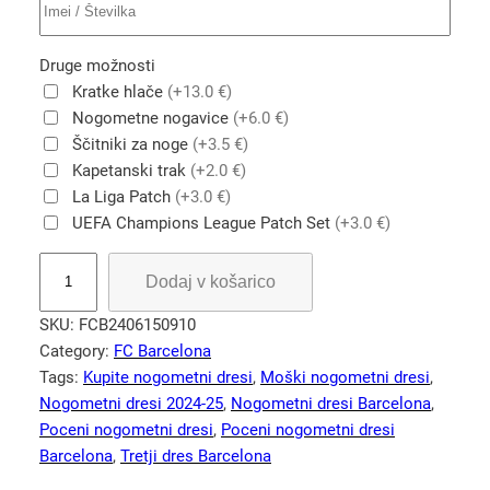
Druge možnosti
Kratke hlače
(+13.0 €)
Nogometne nogavice
(+6.0 €)
Ščitniki za noge
(+3.5 €)
Kapetanski trak
(+2.0 €)
La Liga Patch
(+3.0 €)
UEFA Champions League Patch Set
(+3.0 €)
N
Dodaj v košarico
o
g
SKU:
FCB2406150910
o
Category:
FC Barcelona
m
Tags:
Kupite nogometni dresi
, 
Moški nogometni dresi
, 
e
Nogometni dresi 2024-25
, 
Nogometni dresi Barcelona
, 
t
Poceni nogometni dresi
, 
Poceni nogometni dresi
n
Barcelona
, 
Tretji dres Barcelona
i