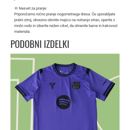
l
🧼 Nasvet za pranje:
d
Priporočamo ročno pranje nogometnega dresa. Če uporabljate
P
pralni stroj, obvezno obrnite majico na notranjo stran, operite z
l
mrzlo vodo in izberite nežen cikel, da ohranite barve in kakovost
materiala.
a
y
PODOBNI IZDELKI
T
r
e
ć
i
2
0
2
4
/
2
5