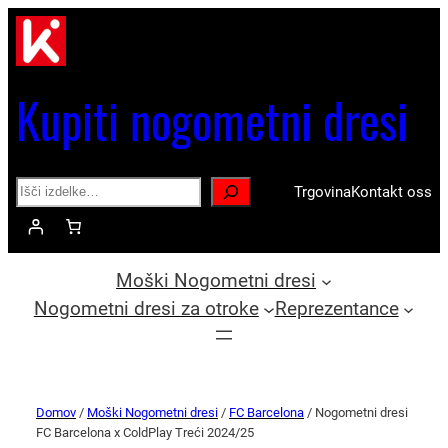
Kupiti nogometni dresi
Search
Trgovina
Kontakt oss
Moški Nogometni dresi
Nogometni dresi za otroke
Reprezentance
Domov
/
Moški Nogometni dresi
/
FC Barcelona
/ Nogometni dresi
FC Barcelona x ColdPlay Treći 2024/25