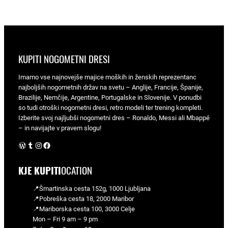
KUPITI NOGOMETNI DRESI
Imamo vse najnovejše majice moških in ženskih reprezentanc
najboljših nogometnih držav na svetu – Anglije, Francije, Španije,
Brazilije, Nemčije, Argentine, Portugalske in Slovenije. V ponudbi
so tudi otroški nogometni dresi, retro modeli ter trening kompleti.
Izberite svoj najljubši nogometni dres – Ronaldo, Messi ali Mbappé
– in navijajte v pravem slogu!
WordPress
Tumblr
Instagram
Facebook
KJE KUPITI
OCATION
📍Šmartinska cesta 152g, 1000 Ljubljana
📍Pobreška cesta 18, 2000 Maribor
📍Mariborska cesta 100, 3000 Celje
Mon – Fri 9 am – 9 pm