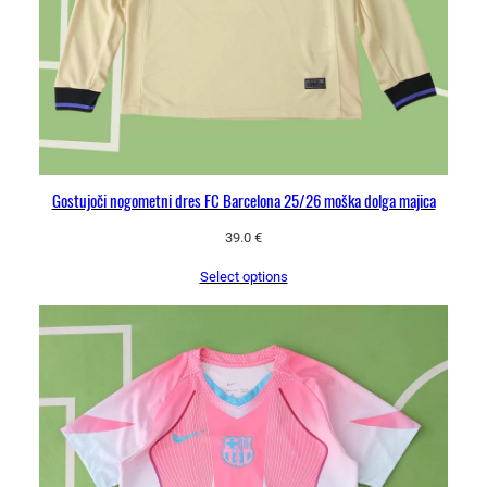
Gostujoči nogometni dres FC Barcelona 25/26 moška dolga majica
39.0
€
Select options