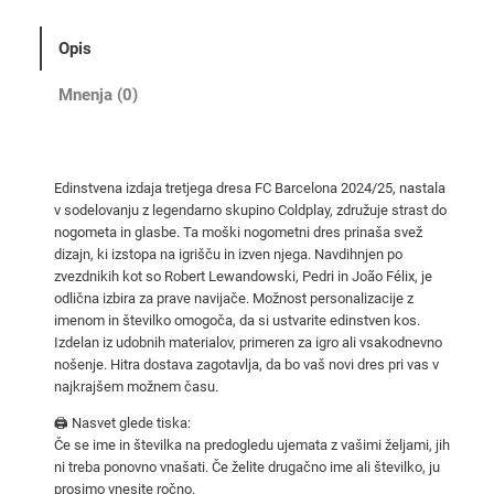
d
r
Opis
e
s
Mnenja (0)
i
F
C
Edinstvena izdaja tretjega dresa FC Barcelona 2024/25, nastala
B
v sodelovanju z legendarno skupino Coldplay, združuje strast do
a
nogometa in glasbe. Ta moški nogometni dres prinaša svež
r
dizajn, ki izstopa na igrišču in izven njega. Navdihnjen po
c
zvezdnikih kot so Robert Lewandowski, Pedri in João Félix, je
odlična izbira za prave navijače. Možnost personalizacije z
e
imenom in številko omogoča, da si ustvarite edinstven kos.
l
Izdelan iz udobnih materialov, primeren za igro ali vsakodnevno
o
nošenje. Hitra dostava zagotavlja, da bo vaš novi dres pri vas v
n
najkrajšem možnem času.
a
🖨️ Nasvet glede tiska:
x
Če se ime in številka na predogledu ujemata z vašimi željami, jih
C
ni treba ponovno vnašati. Če želite drugačno ime ali številko, ju
o
prosimo vnesite ročno.