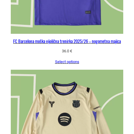
k
o
l
i
č
i
FC Barcelona moška vijolična trenirka 2025/26 – nogometna majica
n
a
36.0
€
Select options