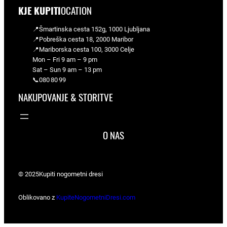
KJE KUPITI
OCATION
📍Šmartinska cesta 152g, 1000 Ljubljana
📍Pobreška cesta 18, 2000 Maribor
📍Mariborska cesta 100, 3000 Celje
Mon – Fri 9 am – 9 pm
Sat – Sun 9 am – 13 pm
📞080 80 99
NAKUPOVANJE & STORITVE
O NAS
© 2025
Kupiti nogometni dresi
Oblikovano z
KupiteNogometniDresi.com