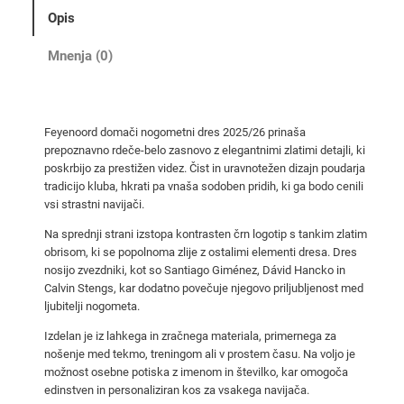
e
Opis
t
n
Mnenja (0)
i
d
r
Feyenoord domači nogometni dres 2025/26 prinaša
e
prepoznavno rdeče-belo zasnovo z elegantnimi zlatimi detajli, ki
s
poskrbijo za prestižen videz. Čist in uravnotežen dizajn poudarja
F
tradicijo kluba, hkrati pa vnaša sodoben pridih, ki ga bodo cenili
e
vsi strastni navijači.
y
Na sprednji strani izstopa kontrasten črn logotip s tankim zlatim
e
obrisom, ki se popolnoma zlije z ostalimi elementi dresa. Dres
n
nosijo zvezdniki, kot so Santiago Giménez, Dávid Hancko in
Calvin Stengs, kar dodatno povečuje njegovo priljubljenost med
o
ljubitelji nogometa.
o
r
Izdelan je iz lahkega in zračnega materiala, primernega za
d
nošenje med tekmo, treningom ali v prostem času. Na voljo je
možnost osebne potiska z imenom in številko, kar omogoča
2
edinstven in personaliziran kos za vsakega navijača.
0