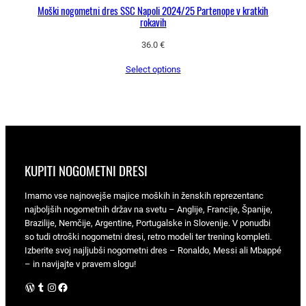
Moški nogometni dres SSC Napoli 2024/25 Partenope v kratkih
rokavih
36.0
€
Select options
KUPITI NOGOMETNI DRESI
Imamo vse najnovejše majice moških in ženskih reprezentanc
najboljših nogometnih držav na svetu – Anglije, Francije, Španije,
Brazilije, Nemčije, Argentine, Portugalske in Slovenije. V ponudbi
so tudi otroški nogometni dresi, retro modeli ter trening kompleti.
Izberite svoj najljubši nogometni dres – Ronaldo, Messi ali Mbappé
– in navijajte v pravem slogu!
WordPress
Tumblr
Instagram
Facebook