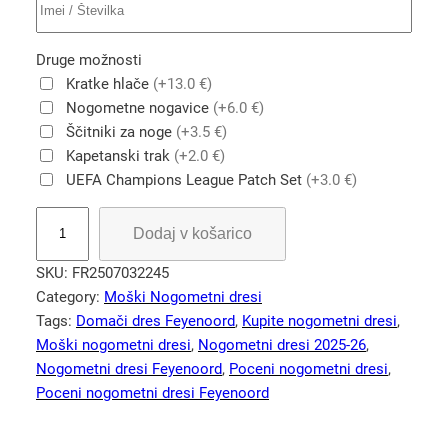
Druge možnosti
Kratke hlače
(+13.0 €)
Nogometne nogavice
(+6.0 €)
Ščitniki za noge
(+3.5 €)
Kapetanski trak
(+2.0 €)
UEFA Champions League Patch Set
(+3.0 €)
M
Dodaj v košarico
o
š
SKU:
FR2507032245
k
Category:
Moški Nogometni dresi
i
Tags:
Domači dres Feyenoord
, 
Kupite nogometni dresi
, 
n
Moški nogometni dresi
, 
Nogometni dresi 2025-26
, 
o
Nogometni dresi Feyenoord
, 
Poceni nogometni dresi
, 
g
Poceni nogometni dresi Feyenoord
o
m