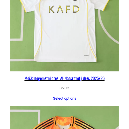
a
Moški nogometni dresi Al-Nassr tretji dres 2025/26
36.0
€
Select options