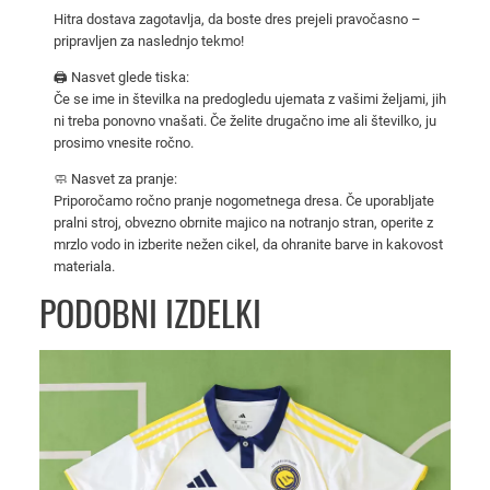
2
Hitra dostava zagotavlja, da boste dres prejeli pravočasno –
pripravljen za naslednjo tekmo!
5
/
🖨️ Nasvet glede tiska:
2
Če se ime in številka na predogledu ujemata z vašimi željami, jih
ni treba ponovno vnašati. Če želite drugačno ime ali številko, ju
6
prosimo vnesite ročno.
d
o
🧼 Nasvet za pranje:
Priporočamo ročno pranje nogometnega dresa. Če uporabljate
m
pralni stroj, obvezno obrnite majico na notranjo stran, operite z
a
mrzlo vodo in izberite nežen cikel, da ohranite barve in kakovost
č
materiala.
i
PODOBNI IZDELKI
k
o
l
i
č
i
n