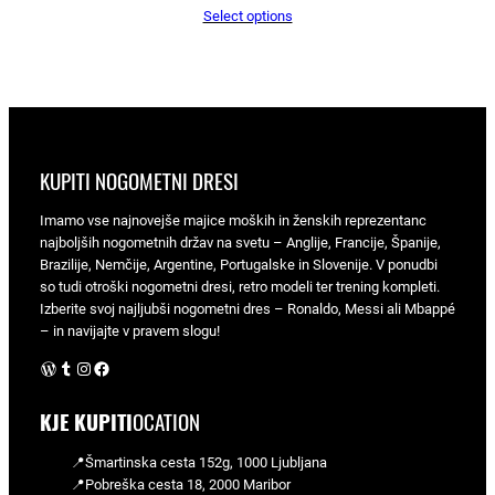
Select options
KUPITI NOGOMETNI DRESI
Imamo vse najnovejše majice moških in ženskih reprezentanc
najboljših nogometnih držav na svetu – Anglije, Francije, Španije,
Brazilije, Nemčije, Argentine, Portugalske in Slovenije. V ponudbi
so tudi otroški nogometni dresi, retro modeli ter trening kompleti.
Izberite svoj najljubši nogometni dres – Ronaldo, Messi ali Mbappé
– in navijajte v pravem slogu!
WordPress
Tumblr
Instagram
Facebook
KJE KUPITI
OCATION
📍Šmartinska cesta 152g, 1000 Ljubljana
📍Pobreška cesta 18, 2000 Maribor