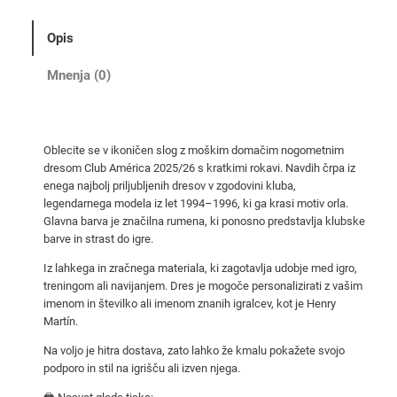
č
i
Opis
n
o
Mnenja (0)
g
o
m
Oblecite se v ikoničen slog z moškim domačim nogometnim
e
dresom Club América 2025/26 s kratkimi rokavi. Navdih črpa iz
t
enega najbolj priljubljenih dresov v zgodovini kluba,
n
legendarnega modela iz let 1994–1996, ki ga krasi motiv orla.
i
Glavna barva je značilna rumena, ki ponosno predstavlja klubske
barve in strast do igre.
d
r
Iz lahkega in zračnega materiala, ki zagotavlja udobje med igro,
e
treningom ali navijanjem. Dres je mogoče personalizirati z vašim
imenom in številko ali imenom znanih igralcev, kot je Henry
s
Martín.
C
l
Na voljo je hitra dostava, zato lahko že kmalu pokažete svojo
u
podporo in stil na igrišču ali izven njega.
b