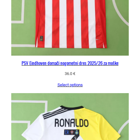
t
k
i
r
o
k
a
v
i
PSV Eindhoven domači nogometni dres 2025/26 za moške
k
36.0
€
o
l
Select options
i
č
i
n
a