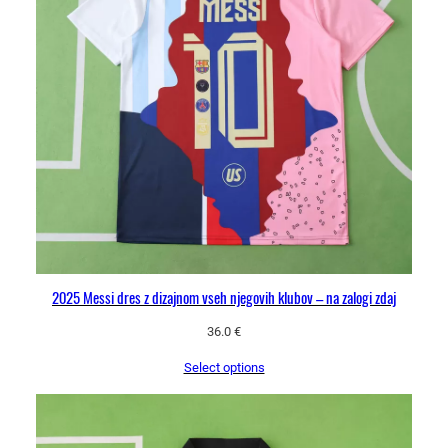
2025 Messi dres z dizajnom vseh njegovih klubov – na zalogi zdaj
36.0
€
Select options