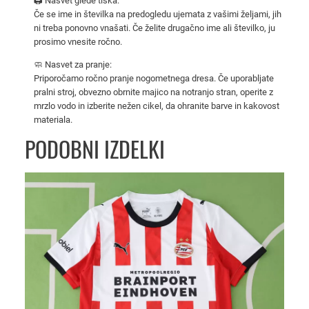
🖨️ Nasvet glede tiska:
A
Če se ime in številka na predogledu ujemata z vašimi željami, jih
m
ni treba ponovno vnašati. Če želite drugačno ime ali številko, ju
prosimo vnesite ročno.
é
r
🧼 Nasvet za pranje:
i
Priporočamo ročno pranje nogometnega dresa. Če uporabljate
pralni stroj, obvezno obrnite majico na notranjo stran, operite z
c
mrzlo vodo in izberite nežen cikel, da ohranite barve in kakovost
a
materiala.
2
PODOBNI IZDELKI
0
2
5
/
2
6
–
k
r
a