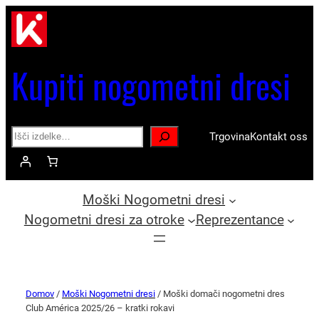
Kupiti nogometni dresi
Search
Trgovina
Kontakt oss
Moški Nogometni dresi
Nogometni dresi za otroke
Reprezentance
Domov
/
Moški Nogometni dresi
/ Moški domači nogometni dres
Club América 2025/26 – kratki rokavi