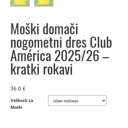
Moški domači
nogometni dres Club
América 2025/26 –
kratki rokavi
36.0
€
Velikosti za
Moški