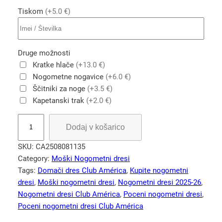
Tiskom
(+5.0 €)
Druge možnosti
Kratke hlače
(+13.0 €)
Nogometne nogavice
(+6.0 €)
Ščitniki za noge
(+3.5 €)
Kapetanski trak
(+2.0 €)
M
Dodaj v košarico
o
š
SKU:
CA2508081135
k
Category:
Moški Nogometni dresi
i
Tags:
Domači dres Club América
, 
Kupite nogometni
d
dresi
, 
Moški nogometni dresi
, 
Nogometni dresi 2025-26
, 
o
Nogometni dresi Club América
, 
Poceni nogometni dresi
, 
m
Poceni nogometni dresi Club América
a