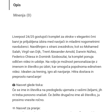
4
Opis
/
2
Mnenja (0)
5
g
o
Liverpool 24/25 gostujoči komplet za otroke v elegantni črni
s
barvi je priljubljena izbira med navijači in mladimi nogometnimi
t
navdušenci. Navdihnjen s strani zvezdnikov, kot so Mohamed
u
Salah, Virgil van Dijk, Trent Alexander-Arnold, Darwin Núñez,
j
Federico Chiesa in Dominik Szoboszlai, ta komplet ponuja
odličen videz in udobje. Na voljo je možnost personalizacije z
o
imenom in številko po izbiri, kar omogoča popolnoma edinstven
č
videz. Idealen za trening, igro ali navijanje. Hitra dostava in
i
preprosto naročanje!
k
🖨️ Nasvet glede tiska:
o
Če se ime in številka na predogledu ujemata z vašimi željami, jih
m
ni treba ponovno vnašati. Če želite drugačno ime ali številko, ju
p
prosimo vnesite ročno.
l
🧼 Nasvet za pranje:
e