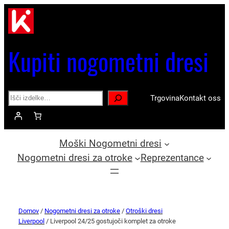
Kupiti nogometni dresi
Search
Trgovina
Kontakt oss
Moški Nogometni dresi
Nogometni dresi za otroke
Reprezentance
Domov
/
Nogometni dresi za otroke
/
Otroški dresi
Liverpool
/ Liverpool 24/25 gostujoči komplet za otroke