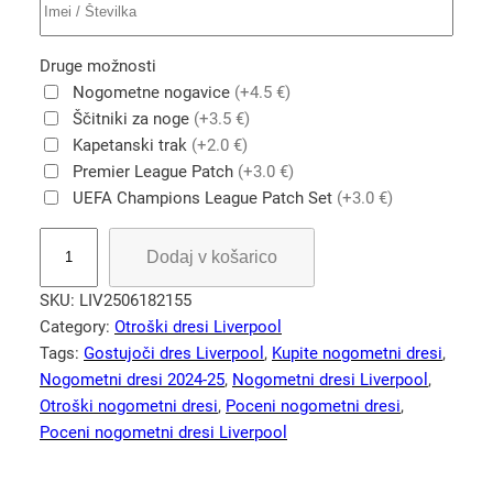
Druge možnosti
Nogometne nogavice
(+4.5 €)
Ščitniki za noge
(+3.5 €)
Kapetanski trak
(+2.0 €)
Premier League Patch
(+3.0 €)
UEFA Champions League Patch Set
(+3.0 €)
L
Dodaj v košarico
i
v
SKU:
LIV2506182155
e
Category:
Otroški dresi Liverpool
r
Tags:
Gostujoči dres Liverpool
, 
Kupite nogometni dresi
, 
p
Nogometni dresi 2024-25
, 
Nogometni dresi Liverpool
, 
o
Otroški nogometni dresi
, 
Poceni nogometni dresi
, 
o
Poceni nogometni dresi Liverpool
l
2