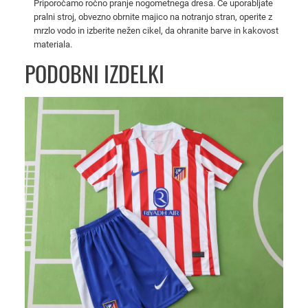
Priporočamo ročno pranje nogometnega dresa. Če uporabljate
t
pralni stroj, obvezno obrnite majico na notranjo stran, operite z
z
mrzlo vodo in izberite nežen cikel, da ohranite barve in kakovost
a
materiala.
o
PODOBNI IZDELKI
t
r
o
k
e
k
o
l
i
č
i
n
a