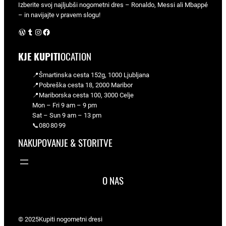
Izberite svoj najljubši nogometni dres – Ronaldo, Messi ali Mbappé
– in navijajte v pravem slogu!
WordPress
Tumblr
Instagram
Facebook
KJE KUPITI
OCATION
📍Šmartinska cesta 152g, 1000 Ljubljana
📍Pobreška cesta 18, 2000 Maribor
📍Mariborska cesta 100, 3000 Celje
Mon – Fri 9 am – 9 pm
Sat – Sun 9 am – 13 pm
📞080 80 99
NAKUPOVANJE & STORITVE
O NAS
© 2025
Kupiti nogometni dresi