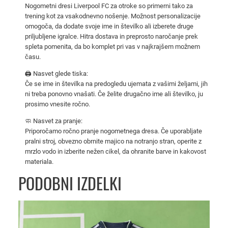
m
Nogometni dresi Liverpool FC za otroke so primerni tako za
trening kot za vsakodnevno nošenje. Možnost personalizacije
e
omogoča, da dodate svoje ime in številko ali izberete druge
t
priljubljene igralce. Hitra dostava in preprosto naročanje prek
n
spleta pomenita, da bo komplet pri vas v najkrajšem možnem
i
času.
d
🖨️ Nasvet glede tiska:
r
Če se ime in številka na predogledu ujemata z vašimi željami, jih
e
ni treba ponovno vnašati. Če želite drugačno ime ali številko, ju
s
prosimo vnesite ročno.
i
🧼 Nasvet za pranje:
z
Priporočamo ročno pranje nogometnega dresa. Če uporabljate
a
pralni stroj, obvezno obrnite majico na notranjo stran, operite z
mrzlo vodo in izberite nežen cikel, da ohranite barve in kakovost
o
materiala.
t
PODOBNI IZDELKI
r
o
k
e
2