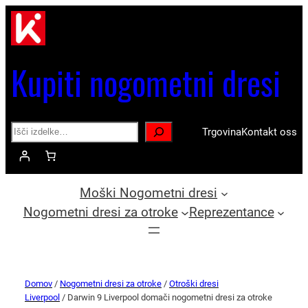
Kupiti nogometni dresi
Search
Trgovina
Kontakt oss
Moški Nogometni dresi
Nogometni dresi za otroke
Reprezentance
Domov
/
Nogometni dresi za otroke
/
Otroški dresi
Liverpool
/ Darwin 9 Liverpool domači nogometni dresi za otroke