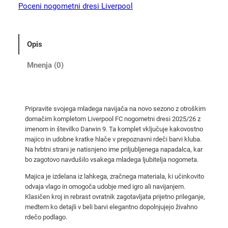
L
Poceni nogometni dresi Liverpool
i
v
e
Opis
r
p
Mnenja (0)
o
o
l
Pripravite svojega mladega navijača na novo sezono z otroškim
d
domačim kompletom Liverpool FC nogometni dresi 2025/26 z
o
imenom in številko Darwin 9. Ta komplet vključuje kakovostno
m
majico in udobne kratke hlače v prepoznavni rdeči barvi kluba.
a
Na hrbtni strani je natisnjeno ime priljubljenega napadalca, kar
bo zagotovo navdušilo vsakega mladega ljubitelja nogometa.
č
i
Majica je izdelana iz lahkega, zračnega materiala, ki učinkovito
n
odvaja vlago in omogoča udobje med igro ali navijanjem.
Klasičen kroj in rebrast ovratnik zagotavljata prijetno prileganje,
o
medtem ko detajli v beli barvi elegantno dopolnjujejo živahno
g
rdečo podlago.
o