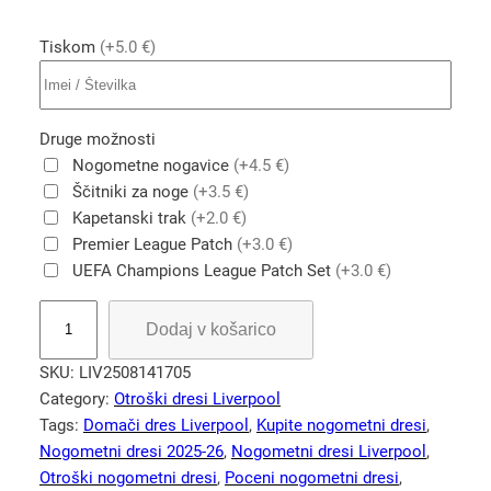
Tiskom
(+5.0 €)
Druge možnosti
Nogometne nogavice
(+4.5 €)
Ščitniki za noge
(+3.5 €)
Kapetanski trak
(+2.0 €)
Premier League Patch
(+3.0 €)
UEFA Champions League Patch Set
(+3.0 €)
D
Dodaj v košarico
a
r
SKU:
LIV2508141705
w
Category:
Otroški dresi Liverpool
i
Tags:
Domači dres Liverpool
, 
Kupite nogometni dresi
, 
n
Nogometni dresi 2025-26
, 
Nogometni dresi Liverpool
, 
9
Otroški nogometni dresi
, 
Poceni nogometni dresi
, 