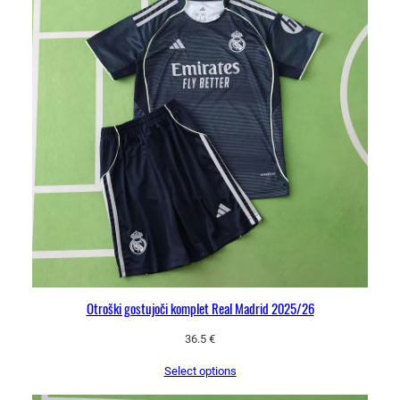
0
2
5
-
2
6
k
o
l
i
č
i
n
a
Otroški gostujoči komplet Real Madrid 2025/26
36.5
€
Select options