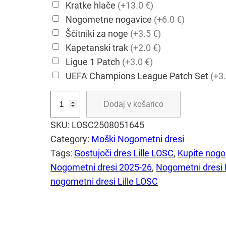
Kratke hlače
(+13.0 €)
Nogometne nogavice
(+6.0 €)
Ščitniki za noge
(+3.5 €)
Kapetanski trak
(+2.0 €)
Ligue 1 Patch
(+3.0 €)
UEFA Champions League Patch Set
(+3.
M
Dodaj v košarico
o
SKU:
LOSC2508051645
š
Category:
Moški Nogometni dresi
k
Tags:
Gostujoči dres Lille LOSC
, 
Kupite nogo
i
Nogometni dresi 2025-26
, 
Nogometni dresi 
g
nogometni dresi Lille LOSC
o
s
t
u