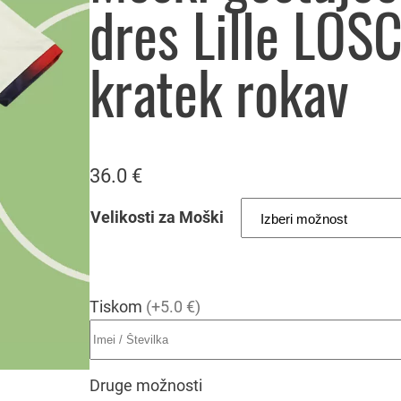
dres Lille LOS
kratek rokav
36.0
€
Velikosti za Moški
Tiskom
(+5.0 €)
Druge možnosti