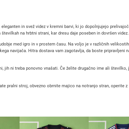
j
o
č
eganten in svež videz v kremni barvi, ki jo dopolnjujejo prelivajoč
i
 številkah na hrbtni strani, kar dresu daje poseben in dovršen videz.
n
udobje med igro in v prostem času. Na voljo je v različnih velikost
o
vsakega navijača. Hitra dostava vam zagotavlja, da boste pripravljen
g
o
, jih ni treba ponovno vnašati. Če želite drugačno ime ali številko,
m
e
pralni stroj, obvezno obrnite majico na notranjo stran, operite z m
t
n
i
d
r
e