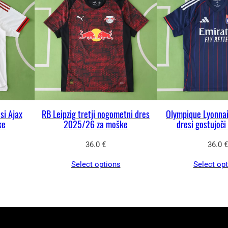
s
L
i
l
l
e
L
O
si Ajax
RB Leipzig tretji nogometni dres
Olympique Lyonna
ke
2025/26 za moške
dresi gostujoč
S
C
36.0
€
36.0
€
2
Select options
Select op
0
2
5
/
2