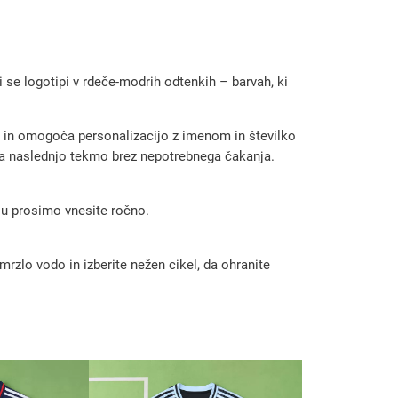
i se logotipi v rdeče-modrih odtenkih – barvah, ki
ih in omogoča personalizacijo z imenom in številko
i na naslednjo tekmo brez nepotrebnega čakanja.
 ju prosimo vnesite ročno.
rzlo vodo in izberite nežen cikel, da ohranite