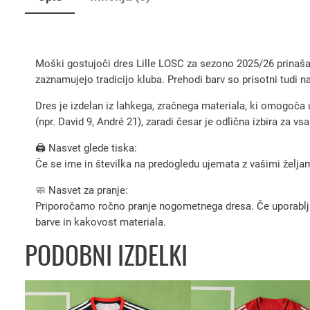
Moški gostujoči dres Lille LOSC za sezono 2025/26 prinaša el
zaznamujejo tradicijo kluba. Prehodi barv so prisotni tudi na
Dres je izdelan iz lahkega, zračnega materiala, ki omogoča 
(npr. David 9, André 21), zaradi česar je odlična izbira za 
🖨️ Nasvet glede tiska:
Če se ime in številka na predogledu ujemata z vašimi željami
🧼 Nasvet za pranje:
Priporočamo ročno pranje nogometnega dresa. Če uporabljate 
barve in kakovost materiala.
PODOBNI IZDELKI