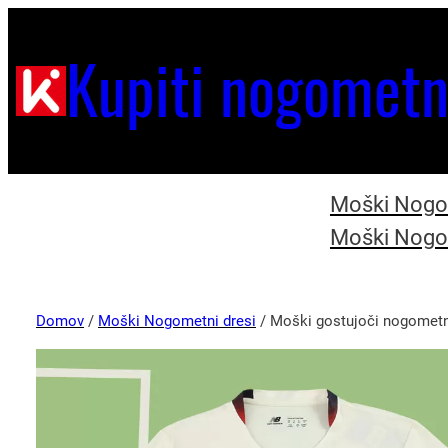
Kupiti nogometn
Moški Nogom
Moški Nogom
Domov
/
Moški Nogometni dresi
/ Moški gostujoči nogometni