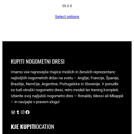
36.0
€
Select options
KUPITI NOGOMETNI DRESI
Imamo vse najnovejše majice moških in ženskih reprezentanc
najboljših nogometnih držav na svetu – Anglije, Francije, Španije,
Brazilije, Nemčije, Argentine, Portugalske in Slovenije. V ponudbi
so tudi otroški nogometni dresi, retro modeli ter trening kompleti.
Izberite svoj najljubši nogometni dres – Ronaldo, Messi ali Mbappé
– in navijajte v pravem slogu!
WordPress
Tumblr
Instagram
Facebook
KJE KUPITI
OCATION