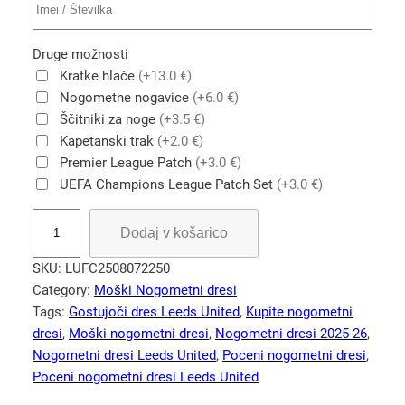
Druge možnosti
Kratke hlače
(+13.0 €)
Nogometne nogavice
(+6.0 €)
Ščitniki za noge
(+3.5 €)
Kapetanski trak
(+2.0 €)
Premier League Patch
(+3.0 €)
UEFA Champions League Patch Set
(+3.0 €)
L
Dodaj v košarico
e
e
SKU:
LUFC2508072250
d
Category:
Moški Nogometni dresi
s
Tags:
Gostujoči dres Leeds United
, 
Kupite nogometni
U
dresi
, 
Moški nogometni dresi
, 
Nogometni dresi 2025-26
, 
n
Nogometni dresi Leeds United
, 
Poceni nogometni dresi
, 
i
Poceni nogometni dresi Leeds United
t