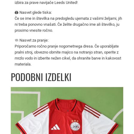
izbira za prave navijače Leeds United!
a
j
🖨️ Nasvet glede tiska:
Če se ime in številka na predogledu ujemata z vašimi željami, jih
i
ni treba ponovno vnašati. Če želite drugačno ime ali številko, ju
c
prosimo vnesite ročno.
a
🧼 Nasvet za pranje:
z
Priporočamo ročno pranje nogometnega dresa. Če uporabljate
a
pralni stroj, obvezno obrnite majico na notranjo stran, operite z
m
mrzlo vodo in izberite nežen cikel, da ohranite barve in kakovost
o
materiala.
š
PODOBNI IZDELKI
k
e
k
o
l
i
č
i