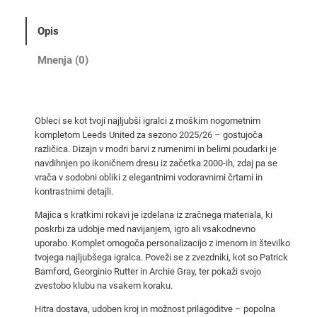
e
d
Opis
2
0
Mnenja (0)
2
5
/
Obleci se kot tvoji najljubši igralci z moškim nogometnim
2
kompletom Leeds United za sezono 2025/26 – gostujoča
6
različica. Dizajn v modri barvi z rumenimi in belimi poudarki je
g
navdihnjen po ikoničnem dresu iz začetka 2000-ih, zdaj pa se
o
vrača v sodobni obliki z elegantnimi vodoravnimi črtami in
kontrastnimi detajli.
s
t
Majica s kratkimi rokavi je izdelana iz zračnega materiala, ki
u
poskrbi za udobje med navijanjem, igro ali vsakodnevno
uporabo. Komplet omogoča personalizacijo z imenom in številko
j
tvojega najljubšega igralca. Poveži se z zvezdniki, kot so Patrick
o
Bamford, Georginio Rutter in Archie Gray, ter pokaži svojo
č
zvestobo klubu na vsakem koraku.
a
Hitra dostava, udoben kroj in možnost prilagoditve – popolna
m