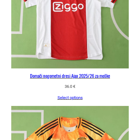
n
a
Domači nogometni dresi Ajax 2025/26 za moške
36.0
€
Select options