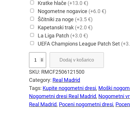
Kratke hlače
(+13.0 €)
Nogometne nogavice
(+6.0 €)
Ščitniki za noge
(+3.5 €)
Kapetanski trak
(+2.0 €)
La Liga Patch
(+3.0 €)
UEFA Champions League Patch Set
(+3.
K
Dodaj v košarico
u
SKU:
RMCF2506121500
p
Category:
Real Madrid
i
Tags:
Kupite nogometni dresi
, 
Moški nogome
t
Nogometni dresi Real Madrid
, 
Nogometni vra
e
Real Madrid
, 
Poceni nogometni dresi
, 
Pocen
M
o
š
k