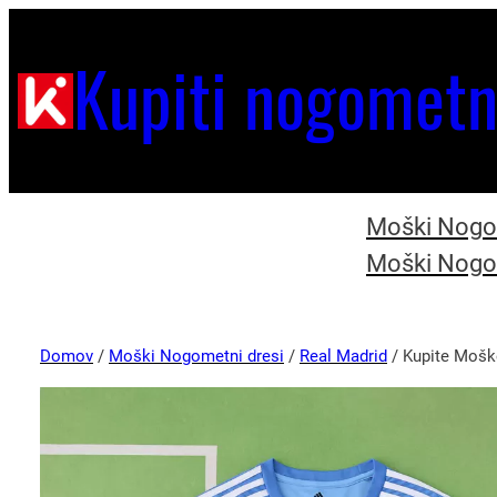
Kupiti nogometn
Moški Nogom
Moški Nogom
Domov
/
Moški Nogometni dresi
/
Real Madrid
/ Kupite Mošk