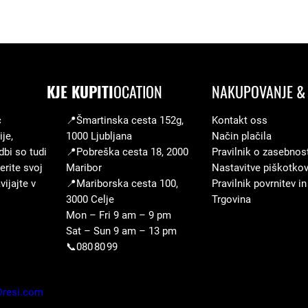
i
d
2
0
KJE KUPITI
OCATION
NAKUPOVANJE & 
2
5
c
📍Šmartinska cesta 152g,
Kontakt oss
/
je,
1000 Ljubljana
Način plačila
2
dbi so tudi
📍Pobreška cesta 18, 2000
Pravilnik o zasebnos
erite svoj
Maribor
Nastavitve piškotko
6
ijajte v
📍Mariborska cesta 100,
Pravilnik povrnitev in
m
3000 Celje
Trgovina
o
Mon – Fri 9 am – 9 pm
d
Sat – Sun 9 am – 13 pm
📞080 80 99
r
e
k
Dresi.com
o