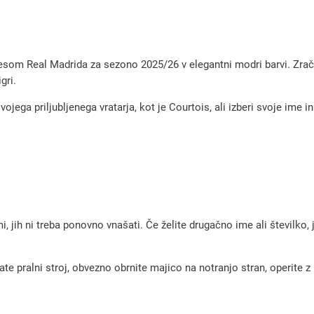
e
n
o
esom Real Madrida za sezono 2025/26 v elegantni modri barvi. Zrače
g
gri.
o
vojega priljubljenega vratarja, kot je Courtois, ali izberi svoje ime
m
e
t
n
i
v
, jih ni treba ponovno vnašati. Če želite drugačno ime ali številko,
r
a
pralni stroj, obvezno obrnite majico na notranjo stran, operite z m
t
a
r