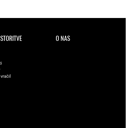
STORITVE
O NAS
ti
v
 vračil