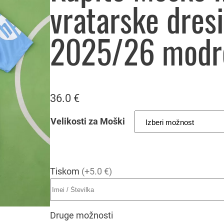
vratarske dres
2025/26 modr
36.0
€
Velikosti za Moški
Tiskom
(+5.0 €)
Druge možnosti