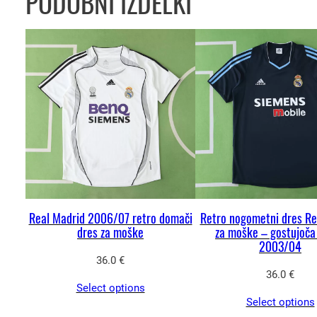
PODOBNI IZDELKI
Real Madrid 2006/07 retro domači
Retro nogometni dres Re
dres za moške
za moške – gostujoča 
2003/04
36.0
€
36.0
€
Select options
Select options