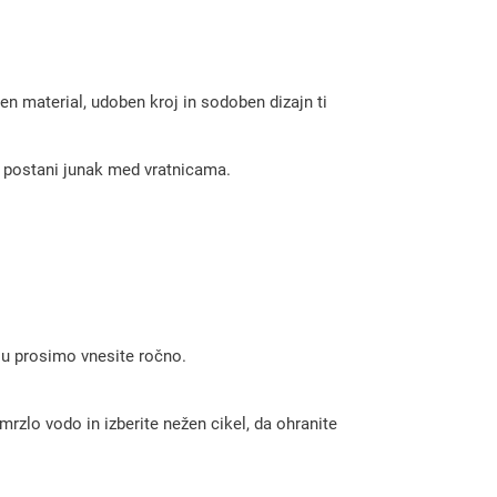
n material, udoben kroj in sodoben dizajn ti
 in postani junak med vratnicama.
 ju prosimo vnesite ročno.
rzlo vodo in izberite nežen cikel, da ohranite