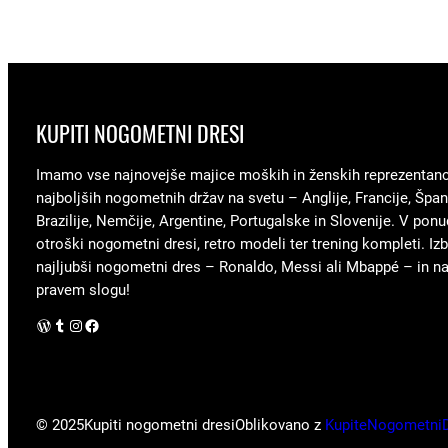
KUPITI NOGOMETNI DRESI
Imamo vse najnovejše majice moških in ženskih reprezentan
najboljših nogometnih držav na svetu – Anglije, Francije, Špani
Brazilije, Nemčije, Argentine, Portugalske in Slovenije. V ponu
otroški nogometni dresi, retro modeli ter trening kompleti. Izb
najljubši nogometni dres – Ronaldo, Messi ali Mbappé – in nav
pravem slogu!
WordPress
Tumblr
Instagram
Facebook
© 2025
Kupiti nogometni dresi
Oblikovano z
KupiteNogometni