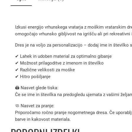
Izkusi energijo vrhunskega vratarja z moškim vratarskim dr
omogočajo vrhunsko gibljivost na igrišču ali pri rekreativni i
Dres je na voljo za personalizacijo – dodaj ime in številko s
✔ Lahek in udoben material za optimalno gibanje
✔ Možnost prilagoditve z imenom in številko
✔ Različne velikosti za moške
✔ Hitro pošiljanje
🖨️ Nasvet glede tiska:
Če se ime in številka na predogledu ujemata z vašimi željami
🧼 Nasvet za pranje:
Priporočamo ročno pranje nogometnega dresa. Če uporabljate 
barve in kakovost materiala.