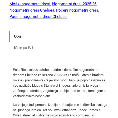
e
Moški nogometni dresi
, 
Nogometni dresi 2025-26
, 
m
Nogometni dresi Chelsea
, 
Poceni nogometni dresi
, 
o
Poceni nogometni dresi Chelsea
d
r
i
Opis
n
o
Mnenja (0)
g
o
m
Pokažite svojo zvestobo modrim z domačim nogometnim
e
dresom Chelsea za sezono 2025/26! Ta moški dres s kratkimi
t
rokavi v prepoznavni kraljevsko modri barvi je popolna izbira za
n
vse navijače kluba s Stamford Bridgea. Izdelan iz lahkega in
i
zračnega materiala, zagotavlja udobje med tekmo, treningom ali
vsakodnevnim nošenjem.
d
r
Na voljo je tudi personalizacija – dodajte ime in številko svojega
e
najljubšega igralca, kot so Enzo Fernández, Reece James ali
Cole Palmer, ali ustvarite svojo edinstveno kombinacijo.
s