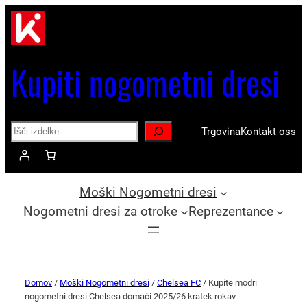
Kupiti nogometni dresi
Search
Trgovina
Kontakt oss
Moški Nogometni dresi
Nogometni dresi za otroke
Reprezentance
Domov
/
Moški Nogometni dresi
/
Chelsea FC
/ Kupite modri
nogometni dresi Chelsea domači 2025/26 kratek rokav