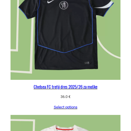
2
6
k
r
a
t
e
k
r
o
k
a
Chelsea FC tretji dres 2025/26 za moške
v
36.0
€
k
o
Select options
l
i
č