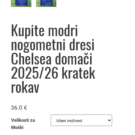
Kupite modri
nogometni dresi
Chelsea domači
2025/26 kratek
rokav
36.0
€
Velikosti za
Moški