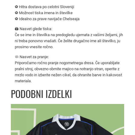
i
⚽ Hitra dostava po celotni Sloveniji
C
⚽ Možnost tiska imena in številke
h
⚽ Idealno za prave navijače Chelseaja
e
🖨️ Nasvet glede tiska:
l
Če se ime in številka na predogledu ujemata z vašimi željami, jih
s
ni treba ponovno vnašati. Če želite drugačno ime ali številko, ju
prosimo vnesite ročno.
e
a
🧼 Nasvet za pranje:
d
Priporočamo ročno pranje nogometnega dresa. Če uporabljate
pralni stroj, obvezno obrnite majico na notranjo stran, operite z
o
mrzlo vodo in izberite nežen cikel, da ohranite barve in kakovost
m
materiala.
a
PODOBNI IZDELKI
č
i
2
0
2
5
/