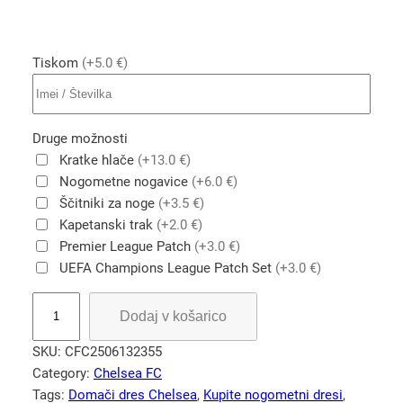
Tiskom
(+5.0 €)
Druge možnosti
Kratke hlače
(+13.0 €)
Nogometne nogavice
(+6.0 €)
Ščitniki za noge
(+3.5 €)
Kapetanski trak
(+2.0 €)
Premier League Patch
(+3.0 €)
UEFA Champions League Patch Set
(+3.0 €)
K
Dodaj v košarico
u
p
SKU:
CFC2506132355
i
Category:
Chelsea FC
t
Tags:
Domači dres Chelsea
, 
Kupite nogometni dresi
, 