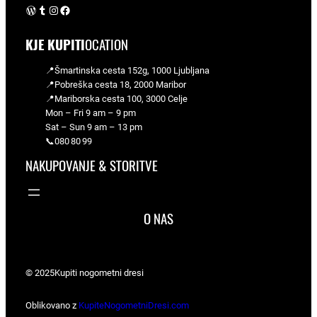
WordPress
Tumblr
Instagram
Facebook
KJE KUPITI
OCATION
📍Šmartinska cesta 152g, 1000 Ljubljana
📍Pobreška cesta 18, 2000 Maribor
📍Mariborska cesta 100, 3000 Celje
Mon – Fri 9 am – 9 pm
Sat – Sun 9 am – 13 pm
📞080 80 99
NAKUPOVANJE & STORITVE
O NAS
© 2025
Kupiti nogometni dresi
Oblikovano z
KupiteNogometniDresi.com