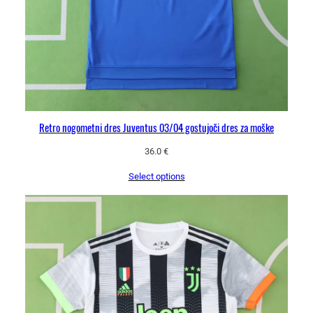
i
n
a
Retro nogometni dres Juventus 03/04 gostujoči dres za moške
36.0
€
Select options