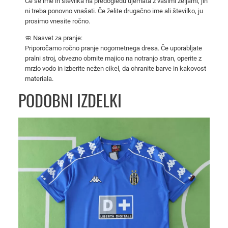
Če se ime in številka na predogledu ujemata z vašimi željami, jih
n
ni treba ponovno vnašati. Če želite drugačno ime ali številko, ju
i
prosimo vnesite ročno.
d
🧼 Nasvet za pranje:
r
Priporočamo ročno pranje nogometnega dresa. Če uporabljate
e
pralni stroj, obvezno obrnite majico na notranjo stran, operite z
mrzlo vodo in izberite nežen cikel, da ohranite barve in kakovost
s
materiala.
z
PODOBNI IZDELKI
a
m
o
š
k
e
k
o
l
i
č