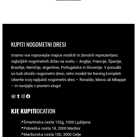
KUPITI NOGOMETNI DRESI
Imamo vse najnovejše majice moških in ženskih reprezentanc
najboljših nogometnih držav na svetu – Anglije, Francije, Španije,
Brazilije, Nemčije, Argentine, Portugalske in Slovenije. V ponudbi
so tudi otroški nogometni dresi, retro modeli ter trening kompleti.
Izberite svoj najljubši nogometni dres – Ronaldo, Messi ali Mbappé
– in navijajte v pravem slogu!
WordPress
Tumblr
Instagram
Facebook
KJE KUPITI
OCATION
📍Šmartinska cesta 152g, 1000 Ljubljana
📍Pobreška cesta 18, 2000 Maribor
📍Mariborska cesta 100, 3000 Celje