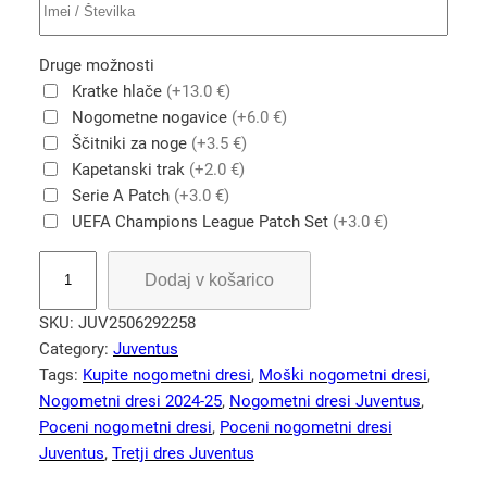
Druge možnosti
Kratke hlače
(+13.0 €)
Nogometne nogavice
(+6.0 €)
Ščitniki za noge
(+3.5 €)
Kapetanski trak
(+2.0 €)
Serie A Patch
(+3.0 €)
UEFA Champions League Patch Set
(+3.0 €)
J
Dodaj v košarico
u
v
SKU:
JUV2506292258
e
Category:
Juventus
n
Tags:
Kupite nogometni dresi
, 
Moški nogometni dresi
, 
t
Nogometni dresi 2024-25
, 
Nogometni dresi Juventus
, 
u
Poceni nogometni dresi
, 
Poceni nogometni dresi
s
Juventus
, 
Tretji dres Juventus
2