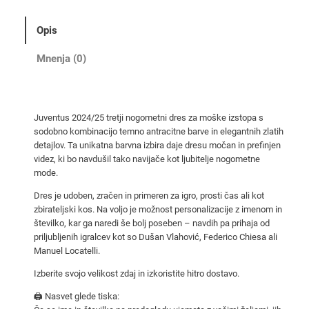
0
2
Opis
4
/
Mnenja (0)
2
5
t
Juventus 2024/25 tretji nogometni dres za moške izstopa s
r
sodobno kombinacijo temno antracitne barve in elegantnih zlatih
e
detajlov. Ta unikatna barvna izbira daje dresu močan in prefinjen
t
videz, ki bo navdušil tako navijače kot ljubitelje nogometne
j
mode.
i
Dres je udoben, zračen in primeren za igro, prosti čas ali kot
n
zbirateljski kos. Na voljo je možnost personalizacije z imenom in
o
številko, kar ga naredi še bolj poseben – navdih pa prihaja od
priljubljenih igralcev kot so Dušan Vlahović, Federico Chiesa ali
g
Manuel Locatelli.
o
m
Izberite svojo velikost zdaj in izkoristite hitro dostavo.
e
🖨️ Nasvet glede tiska:
t