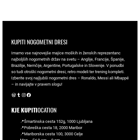
KUPITI NOGOMETNI DRESI
Imamo vse najnovejše majice moških in ženskih reprezentanc
najboljših nogometnih držav na svetu – Anglije, Francije, Španije,
Brazilije, Nemčije, Argentine, Portugalske in Slovenije. V ponudbi
so tudi otroški nogometni dresi, retro modeli ter trening kompleti.
Izberite svoj najljubši nogometni dres – Ronaldo, Messi ali Mbappé
– in navijajte v pravem slogu!
WordPress
Tumblr
Instagram
Facebook
KJE KUPITI
OCATION
📍Šmartinska cesta 152g, 1000 Ljubljana
📍Pobreška cesta 18, 2000 Maribor
📍Mariborska cesta 100, 3000 Celje