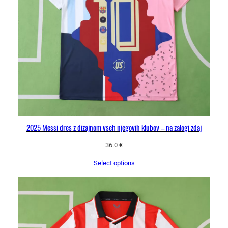
2025 Messi dres z dizajnom vseh njegovih klubov – na zalogi zdaj
36.0
€
Select options