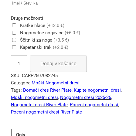
Druge možnosti
Kratke hlače
(+13.0 €)
Nogometne nogavice
(+6.0 €)
Ščitniki za noge
(+3.5 €)
Kapetanski trak
(+2.0 €)
G
Dodaj v košarico
o
s
SKU:
CARP2507082245
t
Category:
Moški Nogometni dresi
u
Tags:
Domači dres River Plate
, 
Kupite nogometni dresi
, 
j
Moški nogometni dresi
, 
Nogometni dresi 2025-26
, 
o
Nogometni dresi River Plate
, 
Poceni nogometni dresi
, 
č
Poceni nogometni dresi River Plate
i
n
o
Opis