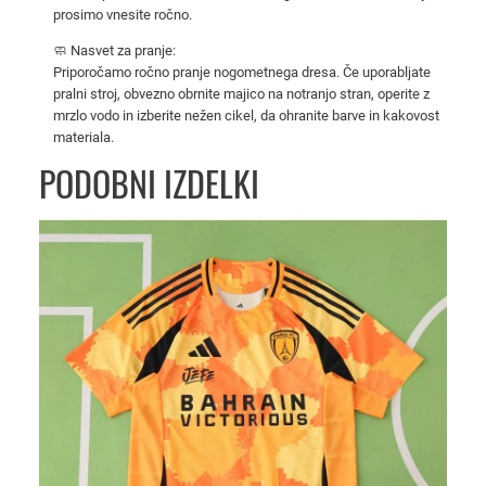
prosimo vnesite ročno.
t
e
🧼 Nasvet za pranje:
2
Priporočamo ročno pranje nogometnega dresa. Če uporabljate
pralni stroj, obvezno obrnite majico na notranjo stran, operite z
0
mrzlo vodo in izberite nežen cikel, da ohranite barve in kakovost
2
materiala.
5
PODOBNI IZDELKI
/
2
6
k
o
l
i
č
i
n
a