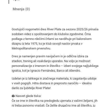
g
o
Mnenja (0)
m
e
t
Gostujoči nogometni dres River Plate za sezono 2025/26 prinaša
n
sodoben videz s spoštovanjem do klubske zgodovine. Črna
i
podlaga z temno rdečimi črtami se navdihuje pri balonskem
d
dizajnu iz leta 1975, ko je klub osvojil naslov prvaka v
r
Metropolitanskem prvenstvu.
e
Dres je namenjen pravim navijačem in je odlična izbira za
s
stadion, trening ali vsakdanjo uporabo. Na voljo je možnost
R
personalizacije z imenom in številko – izberi svojega najljubšega
igralca, kot je Ignacio Fernández, Barco ali Aliendro.
i
v
Izdelan je iz lahkega in zračnega materiala, ki zagotavlja udobje
e
v vseh pogojih. Hitra dostava in preprosto naročilo – idealno
r
darilo za ljubitelje River Plate!
P
🖨️ Nasvet glede tiska:
l
Če se ime in številka na predogledu ujemata z vašimi željami, jih
a
ni treba ponovno vnašati. Če želite drugačno ime ali številko, ju