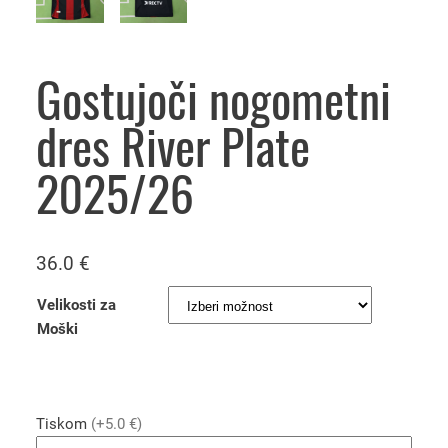
Gostujoči nogometni
dres River Plate
2025/26
36.0
€
Velikosti za
Moški
Tiskom
(+5.0 €)