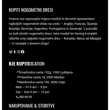
KUPITI NOGOMETNI DRESI
Imamo vse najnovejše majice moških in ženskih reprezentanc
najboljših nogometnih držav na svetu – Anglije, Francije, Španije,
Brazilije, Nemčije, Argentine, Portugalske in Slovenije. V ponudbi
so tudi otroški nogometni dresi, retro modeli ter trening kompleti.
Izberite svoj najljubši nogometni dres – Ronaldo, Messi ali Mbappé
– in navijajte v pravem slogu!
WordPress
Tumblr
Instagram
Facebook
KJE KUPITI
OCATION
📍Šmartinska cesta 152g, 1000 Ljubljana
📍Pobreška cesta 18, 2000 Maribor
📍Mariborska cesta 100, 3000 Celje
Mon – Fri 9 am – 9 pm
Sat – Sun 9 am – 13 pm
📞080 80 99
NAKUPOVANJE & STORITVE