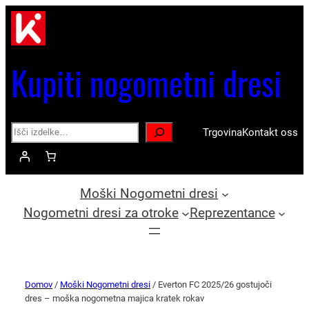
Kupiti nogometni dresi
Search
Trgovina
Kontakt oss
Moški Nogometni dresi
Nogometni dresi za otroke
Reprezentance
Domov
/
Moški Nogometni dresi
/ Everton FC 2025/26 gostujoči
dres – moška nogometna majica kratek rokav