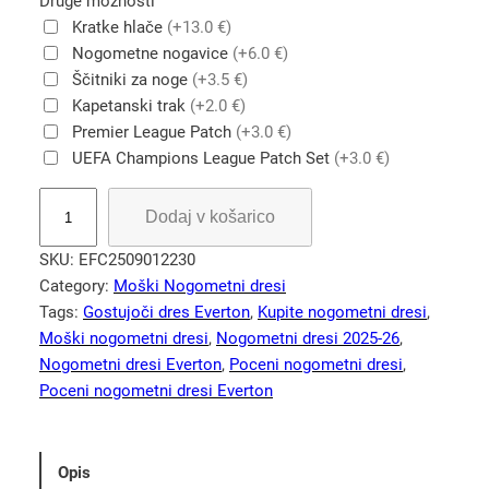
Druge možnosti
Kratke hlače
(+13.0 €)
Nogometne nogavice
(+6.0 €)
Ščitniki za noge
(+3.5 €)
Kapetanski trak
(+2.0 €)
Premier League Patch
(+3.0 €)
UEFA Champions League Patch Set
(+3.0 €)
E
Dodaj v košarico
v
e
SKU:
EFC2509012230
r
Category:
Moški Nogometni dresi
t
Tags:
Gostujoči dres Everton
, 
Kupite nogometni dresi
, 
o
Moški nogometni dresi
, 
Nogometni dresi 2025-26
, 
n
Nogometni dresi Everton
, 
Poceni nogometni dresi
, 
F
Poceni nogometni dresi Everton
C
2
0
Opis
2