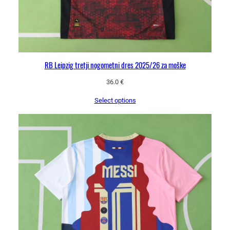
a
RB Leipzig tretji nogometni dres 2025/26 za moške
36.0
€
Select options