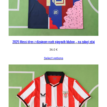
2025 Messi dres z dizajnom vseh njegovih klubov – na zalogi zdaj
36.0
€
Select options