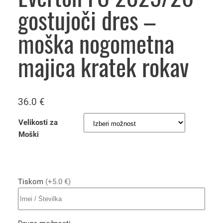
gostujoči dres –
moška nogometna
majica kratek rokav
36.0
€
Velikosti za
Moški
Tiskom
(+5.0 €)