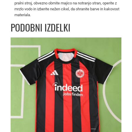
m
pralni stroj, obvezno obrnite majico na notranjo stran, operite z
o
mrzlo vodo in izberite nežen cikel, da ohranite barve in kakovost
materiala.
š
k
PODOBNI IZDELKI
a
n
o
g
o
m
e
t
n
a
m
a
j
i
c