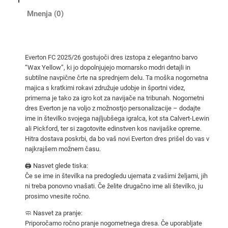
5
Mnenja (0)
/
2
6
Everton FC 2025/26 gostujoči dres izstopa z elegantno barvo
g
“Wax Yellow”, ki jo dopolnjujejo mornarsko modri detajli in
o
subtilne navpične črte na sprednjem delu. Ta moška nogometna
s
majica s kratkimi rokavi združuje udobje in športni videz,
t
primerna je tako za igro kot za navijače na tribunah. Nogometni
dres Everton je na voljo z možnostjo personalizacije – dodajte
u
ime in številko svojega najljubšega igralca, kot sta Calvert-Lewin
j
ali Pickford, ter si zagotovite edinstven kos navijaške opreme.
o
Hitra dostava poskrbi, da bo vaš novi Everton dres prišel do vas v
č
najkrajšem možnem času.
i
🖨️ Nasvet glede tiska:
d
Če se ime in številka na predogledu ujemata z vašimi željami, jih
r
ni treba ponovno vnašati. Če želite drugačno ime ali številko, ju
e
prosimo vnesite ročno.
s
🧼 Nasvet za pranje:
–
Priporočamo ročno pranje nogometnega dresa. Če uporabljate