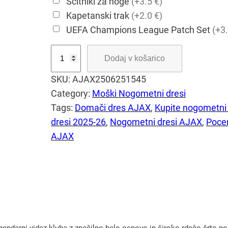
Ščitniki za noge
(+3.5 €)
Kapetanski trak
(+2.0 €)
UEFA Champions League Patch Set
(+3.
D
Dodaj v košarico
o
SKU:
AJAX2506251545
m
Category:
Moški Nogometni dresi
a
Tags:
Domači dres AJAX
, 
Kupite nogometni 
č
dresi 2025-26
, 
Nogometni dresi AJAX
, 
Pocen
i
AJAX
n
o
g
o
m
e
t
darni videz kluba z značilno belo osnovo in široko rdečo črto po s