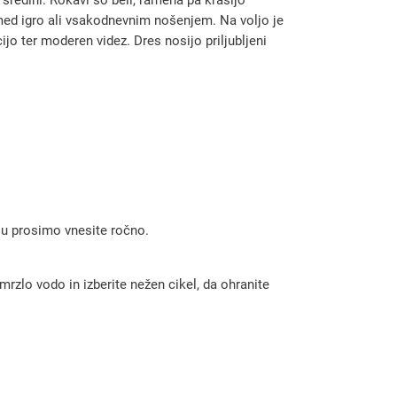
e med igro ali vsakodnevnim nošenjem. Na voljo je
ijo ter moderen videz. Dres nosijo priljubljeni
 ju prosimo vnesite ročno.
rzlo vodo in izberite nežen cikel, da ohranite