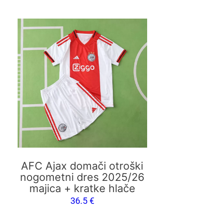
Ta
izdelek
ima
več
različic.
Možnosti
lahko
izberete
na
strani
izdelka
AFC Ajax domači otroški
nogometni dres 2025/26
majica + kratke hlače
36.5
€