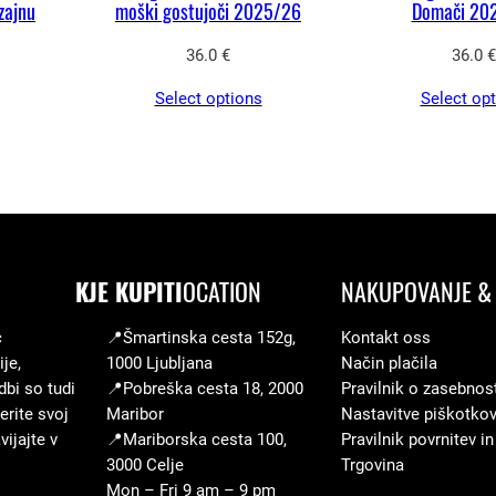
zajnu
moški gostujoči 2025/26
Domači 20
36.0
€
36.0
€
Select options
Select op
KJE KUPITI
OCATION
NAKUPOVANJE & 
c
📍Šmartinska cesta 152g,
Kontakt oss
je,
1000 Ljubljana
Način plačila
dbi so tudi
📍Pobreška cesta 18, 2000
Pravilnik o zasebnos
erite svoj
Maribor
Nastavitve piškotko
ijajte v
📍Mariborska cesta 100,
Pravilnik povrnitev in
3000 Celje
Trgovina
Mon – Fri 9 am – 9 pm