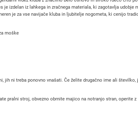
n
es je izdelan iz lahkega in zračnega materiala, ki zagotavlja udobj
i
ren je za vse navijače kluba in ljubitelje nogometa, ki cenijo tradic
d
r
 za moške
e
s
i
A
j
, jih ni treba ponovno vnašati. Če želite drugačno ime ali številko,
a
x
pralni stroj, obvezno obrnite majico na notranjo stran, operite z m
2
0
2
5
/