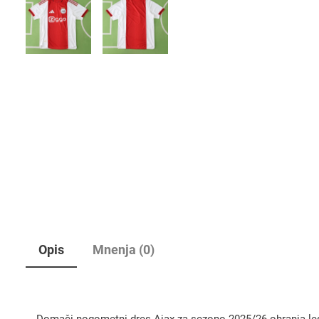
Opis
Mnenja (0)
Domači nogometni dres Ajax za sezono 2025/26 ohranja legen