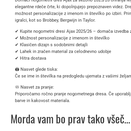
elegantne rdeče črte, ki dopolnjujejo prepoznaven videz. Dr
možnost personalizacije z imenom in številko po izbiri. Prime
igralci, kot so Brobbey, Bergwijn in Taylor.
✔ Kupite nogometni dresi Ajax 2025/26 – domača izvedba
✔ Možnost personalizacije z imenom in številko
✔ Klasičen dizajn s sodobnimi detajli
✔ Lahek in zračen material za celodnevno udobje
✔ Hitra dostava
🖨️ Nasvet glede tiska:
Če se ime in številka na predogledu ujemata z vašimi željami
🧼 Nasvet za pranje:
Priporočamo ročno pranje nogometnega dresa. Če uporabljate 
barve in kakovost materiala.
Morda vam bo prav tako všeč…