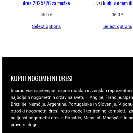
dres 2025/26 za moške
– vsi klubi v enem di
36.0
€
36.0
€
Select options
Select options
KUPITI NOGOMETNI DRESI
Imamo vse najnovejše majice moških in ženskih reprezentan
najboljših nogometnih držav na svetu – Anglije, Francije, Špani
Brazilije, Nemčije, Argentine, Portugalske in Slovenije. V ponu
otroški nogometni dresi, retro modeli ter trening kompleti. Izb
najljubši nogometni dres – Ronaldo, Messi ali Mbappé – in nav
pravem slogu!