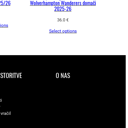
25/26
Wolverhampton Wanderers domači
2025-26
36.0
€
tions
Select options
STORITVE
O NAS
ti
v
 vračil