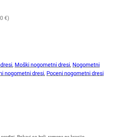
0 €)
dresi
, 
Moški nogometni dresi
, 
Nogometni
i nogometni dresi
, 
Poceni nogometni dresi
redini. Rokavi so beli, ramena pa krasijo