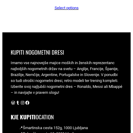
Select options
KUPITI NOGOMETNI DRESI
Imamo vse najnovejše majice moških in ženskih reprezentanc
najboljših nogometnih držav na svetu – Anglije, Francije, Španije,
Brazilije, Nemčije, Argentine, Portugalske in Slovenije. V ponudbi
so tudi otroški nogometni dresi, retro modeli ter trening kompleti.
Izberite svoj najljubši nogometni dres – Ronaldo, Messi ali Mbappé
– in navijajte v pravem slogu!
WordPress
Tumblr
Instagram
Facebook
KJE KUPITI
OCATION
📍Šmartinska cesta 152g, 1000 Ljubljana