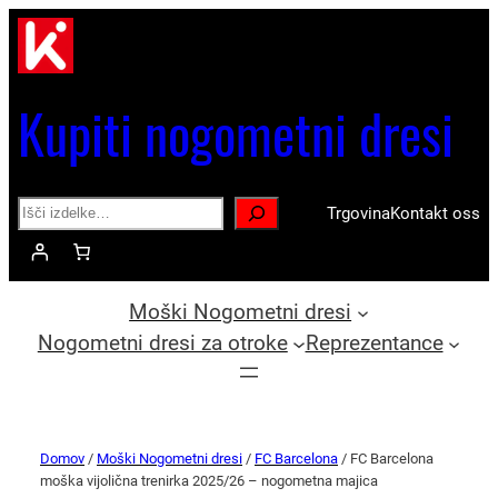
Kupiti nogometni dresi
Search
Trgovina
Kontakt oss
Moški Nogometni dresi
Nogometni dresi za otroke
Reprezentance
Domov
/
Moški Nogometni dresi
/
FC Barcelona
/ FC Barcelona
moška vijolična trenirka 2025/26 – nogometna majica