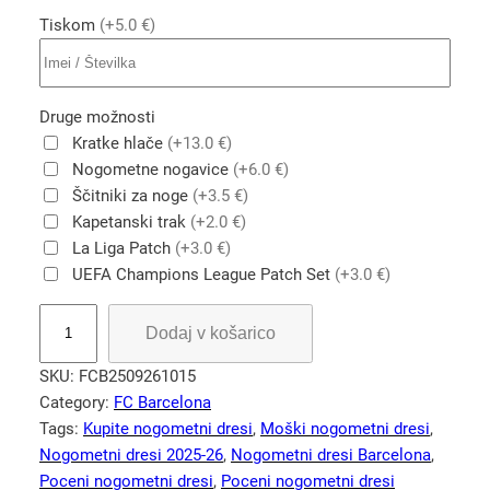
Tiskom
(+5.0 €)
Druge možnosti
Kratke hlače
(+13.0 €)
Nogometne nogavice
(+6.0 €)
Ščitniki za noge
(+3.5 €)
Kapetanski trak
(+2.0 €)
La Liga Patch
(+3.0 €)
UEFA Champions League Patch Set
(+3.0 €)
F
Dodaj v košarico
C
B
SKU:
FCB2509261015
a
Category:
FC Barcelona
r
Tags:
Kupite nogometni dresi
, 
Moški nogometni dresi
, 
c
Nogometni dresi 2025-26
, 
Nogometni dresi Barcelona
, 
e
Poceni nogometni dresi
, 
Poceni nogometni dresi