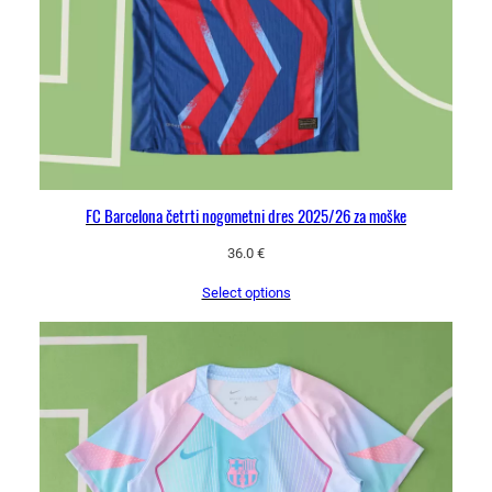
o
m
e
t
n
a
m
a
j
FC Barcelona četrti nogometni dres 2025/26 za moške
i
36.0
€
c
a
Select options
k
o
l
i
č
i
n