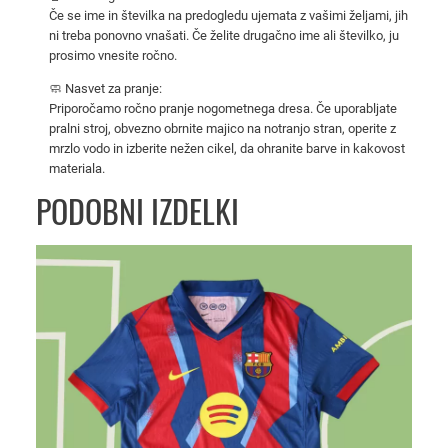
r
Če se ime in številka na predogledu ujemata z vašimi željami, jih
ni treba ponovno vnašati. Če želite drugačno ime ali številko, ju
e
prosimo vnesite ročno.
n
i
🧼 Nasvet za pranje:
Priporočamo ročno pranje nogometnega dresa. Če uporabljate
r
pralni stroj, obvezno obrnite majico na notranjo stran, operite z
k
mrzlo vodo in izberite nežen cikel, da ohranite barve in kakovost
a
materiala.
2
PODOBNI IZDELKI
0
2
5
/
2
6
–
n
o
g