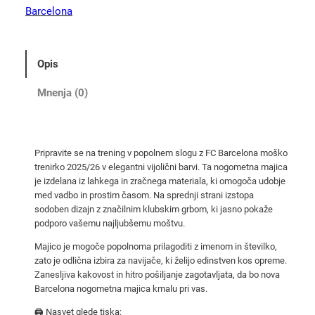
l
Barcelona
o
n
a
Opis
m
o
Mnenja (0)
š
k
a
Pripravite se na trening v popolnem slogu z FC Barcelona moško
v
trenirko 2025/26 v elegantni vijolični barvi. Ta nogometna majica
i
je izdelana iz lahkega in zračnega materiala, ki omogoča udobje
j
med vadbo in prostim časom. Na sprednji strani izstopa
o
sodoben dizajn z značilnim klubskim grbom, ki jasno pokaže
podporo vašemu najljubšemu moštvu.
l
i
Majico je mogoče popolnoma prilagoditi z imenom in številko,
č
zato je odlična izbira za navijače, ki želijo edinstven kos opreme.
Zanesljiva kakovost in hitro pošiljanje zagotavljata, da bo nova
n
Barcelona nogometna majica kmalu pri vas.
a
t
🖨️ Nasvet glede tiska: