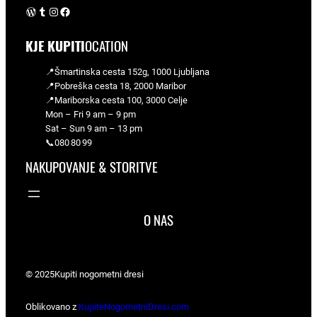
WordPress
Tumblr
Instagram
Facebook
KJE KUPITI
OCATION
📍Šmartinska cesta 152g, 1000 Ljubljana
📍Pobreška cesta 18, 2000 Maribor
📍Mariborska cesta 100, 3000 Celje
Mon – Fri 9 am – 9 pm
Sat – Sun 9 am – 13 pm
📞080 80 99
NAKUPOVANJE & STORITVE
O NAS
© 2025
Kupiti nogometni dresi
Oblikovano z
KupiteNogometniDresi.com