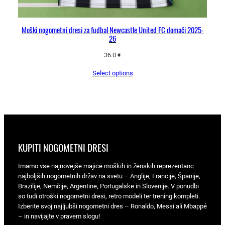
Moški nogometni dresi za fudbal Newcastle United FC domači 2025-
26
36.0
€
Select options
KUPITI NOGOMETNI DRESI
Imamo vse najnovejše majice moških in ženskih reprezentanc
najboljših nogometnih držav na svetu – Anglije, Francije, Španije,
Brazilije, Nemčije, Argentine, Portugalske in Slovenije. V ponudbi
so tudi otroški nogometni dresi, retro modeli ter trening kompleti.
Izberite svoj najljubši nogometni dres – Ronaldo, Messi ali Mbappé
– in navijajte v pravem slogu!