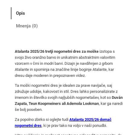
0
2
Opis
5
/
Mnenja (0)
2
6
t
Atalanta 2025/26 tretji nogometni dres za moške
izstopa s
r
svojo živo oranžno barvo in unikatnim abstraktnim valovitim
e
vzorcem v črni in modri barvi. Dizajn je navdihnjen z grbom
t
Atalante in spominja na značilne linije boginje Atalante, kar
j
dresu daje moderen in prepoznaven videz.
i
Ta moški nogometni dres je idealen za prave navijače, saj
n
združuje udobje, kakovost in stil. Dres lahko personalizirate z
o
imenom in številko svojih najljubših nogometašev, kot so
Duván
Zapata, Teun Koopmeiners ali Ademola Lookman
, kar ga naredi
g
še bolj poseben.
o
m
Za popolno zbirko si oglejte tudi
Atalanta 2025/26 domač
e
nogometni dres
, ki je prav tako na voljo v naši ponudbi.
t