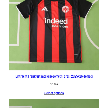
i
n
a
Eintracht Frankfurt moški nogometni dresi 2025/26 domači
36.0
€
Select options