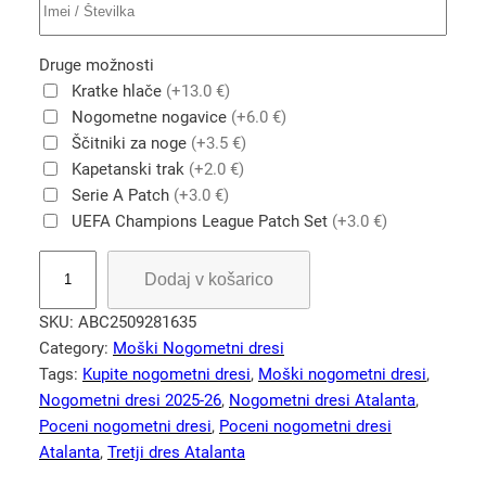
Druge možnosti
Kratke hlače
(+13.0 €)
Nogometne nogavice
(+6.0 €)
Ščitniki za noge
(+3.5 €)
Kapetanski trak
(+2.0 €)
Serie A Patch
(+3.0 €)
UEFA Champions League Patch Set
(+3.0 €)
A
Dodaj v košarico
t
a
SKU:
ABC2509281635
l
Category:
Moški Nogometni dresi
a
Tags:
Kupite nogometni dresi
, 
Moški nogometni dresi
, 
n
Nogometni dresi 2025-26
, 
Nogometni dresi Atalanta
, 
t
Poceni nogometni dresi
, 
Poceni nogometni dresi
a
Atalanta
, 
Tretji dres Atalanta
2