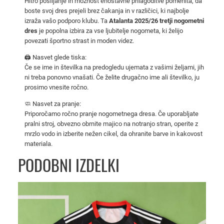
Hitro pošiljanje in možnost enostavne prilagoditve pomenita, da
n
boste svoj dres prejeli brez čakanja in v različici, ki najbolje
i
izraža vašo podporo klubu. Ta
Atalanta 2025/26 tretji nogometni
dres
je popolna izbira za vse ljubitelje nogometa, ki želijo
d
povezati športno strast in moden videz.
r
e
🖨️ Nasvet glede tiska:
Če se ime in številka na predogledu ujemata z vašimi željami, jih
s
ni treba ponovno vnašati. Če želite drugačno ime ali številko, ju
z
prosimo vnesite ročno.
a
🧼 Nasvet za pranje:
m
Priporočamo ročno pranje nogometnega dresa. Če uporabljate
o
pralni stroj, obvezno obrnite majico na notranjo stran, operite z
š
mrzlo vodo in izberite nežen cikel, da ohranite barve in kakovost
k
materiala.
e
PODOBNI IZDELKI
k
o
l
i
č