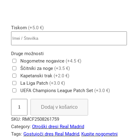
Tiskom
(+5.0 €)
Druge možnosti
Nogometne nogavice
(+4.5 €)
Ščitniki za noge
(+3.5 €)
Kapetanski trak
(+2.0 €)
La Liga Patch
(+3.0 €)
UEFA Champions League Patch Set
(+3.0 €)
R
Dodaj v košarico
o
d
SKU:
RMCF2508261759
r
Category:
Otroški dresi Real Madrid
y
Tags:
Gostujoči dres Real Madrid
, 
Kupite nogometni