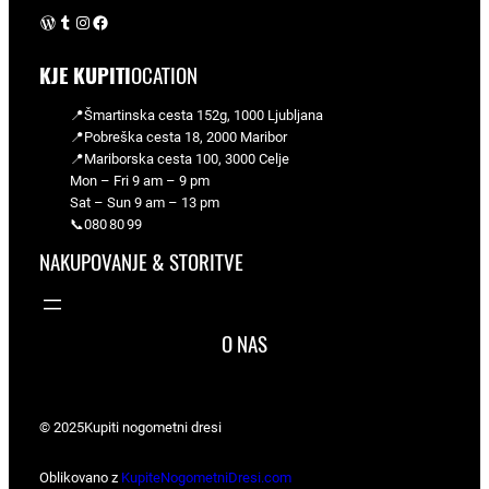
WordPress
Tumblr
Instagram
Facebook
KJE KUPITI
OCATION
📍Šmartinska cesta 152g, 1000 Ljubljana
📍Pobreška cesta 18, 2000 Maribor
📍Mariborska cesta 100, 3000 Celje
Mon – Fri 9 am – 9 pm
Sat – Sun 9 am – 13 pm
📞080 80 99
NAKUPOVANJE & STORITVE
O NAS
© 2025
Kupiti nogometni dresi
Oblikovano z
KupiteNogometniDresi.com