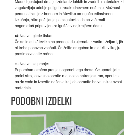
Madrid gostujoči dres je izdelan iz lahkih in zračnih materialov, ki
k
zagotavljajo udobje pri igri in vsakodnevnem nošenju. Možnost
i
personalizacije z imenom in številko omogoča edinstveno
g
izkušnjo, hitro pošiljanje pa zagotavlja, da bo vaš mali
o
nogometaš pripravljen za igrišče v najkrajšem času.
s
🖨️ Nasvet glede tiska:
t
Če se ime in številka na predogledu ujemata z vašimi željami, jih
u
ni treba ponovno vnašati. Če želite drugačno ime ali številko, ju
j
prosimo vnesite ročno.
o
🧼 Nasvet za pranje:
č
Priporočamo ročno pranje nogometnega dresa. Če uporabljate
i
pralni stroj, obvezno obrnite majico na notranjo stran, operite z
mrzlo vodo in izberite nežen cikel, da ohranite barve in kakovost
d
materiala.
r
PODOBNI IZDELKI
e
s
2
0
2
5