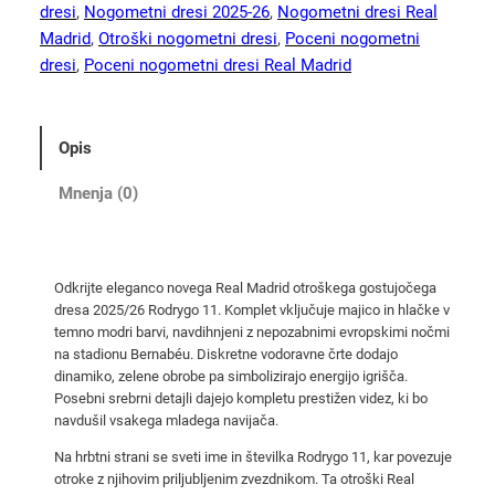
g
dresi
, 
Nogometni dresi 2025-26
, 
Nogometni dresi Real
o
Madrid
, 
Otroški nogometni dresi
, 
Poceni nogometni
1
dresi
, 
Poceni nogometni dresi Real Madrid
1
R
e
Opis
a
l
Mnenja (0)
M
a
d
Odkrijte eleganco novega Real Madrid otroškega gostujočega
r
dresa 2025/26 Rodrygo 11. Komplet vključuje majico in hlačke v
i
temno modri barvi, navdihnjeni z nepozabnimi evropskimi nočmi
d
na stadionu Bernabéu. Diskretne vodoravne črte dodajo
o
dinamiko, zelene obrobe pa simbolizirajo energijo igrišča.
Posebni srebrni detajli dajejo kompletu prestižen videz, ki bo
t
navdušil vsakega mladega navijača.
r
o
Na hrbtni strani se sveti ime in številka Rodrygo 11, kar povezuje
otroke z njihovim priljubljenim zvezdnikom. Ta otroški Real
š