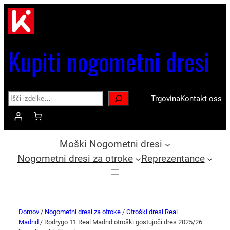
Kupiti nogometni dresi
Search
Trgovina
Kontakt oss
Moški Nogometni dresi
Nogometni dresi za otroke
Reprezentance
Domov
/
Nogometni dresi za otroke
/
Otroški dresi Real
Madrid
/ Rodrygo 11 Real Madrid otroški gostujoči dres 2025/26