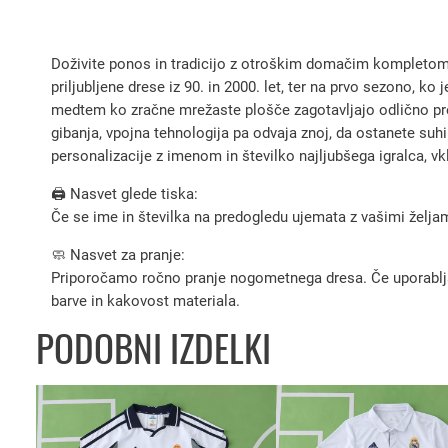
Doživite ponos in tradicijo z otroškim domačim kompletom 
priljubljene drese iz 90. in 2000. let, ter na prvo sezono, 
medtem ko zračne mrežaste plošče zagotavljajo odlično pre
gibanja, vpojna tehnologija pa odvaja znoj, da ostanete su
personalizacije z imenom in številko najljubšega igralca, vkl
🖨️ Nasvet glede tiska:
Če se ime in številka na predogledu ujemata z vašimi željami
🧼 Nasvet za pranje:
Priporočamo ročno pranje nogometnega dresa. Če uporabljate 
barve in kakovost materiala.
PODOBNI IZDELKI