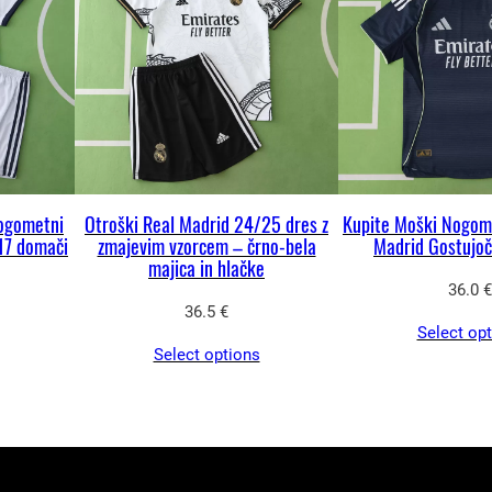
a
č
i
d
r
e
s
nogometni
Otroški Real Madrid 24/25 dres z
Kupite Moški Nogome
–
17 domači
zmajevim vzorcem – črno-bela
Madrid Gostujo
majica in hlačke
k
36.0
€
o
36.5
€
m
Select op
Select options
p
l
e
t
z