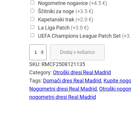
Nogometne nogavice
(+4.5 €)
Ščitniki za noge
(+3.5 €)
Kapetanski trak
(+2.0 €)
La Liga Patch
(+3.0 €)
UEFA Champions League Patch Set
(+3.
R
Dodaj v košarico
e
SKU:
RMCF2508121135
a
Category:
Otroški dresi Real Madrid
l
Tags:
Domači dres Real Madrid
, 
Kupite nogo
M
Nogometni dresi Real Madrid
, 
Otroški nogom
a
nogometni dresi Real Madrid
d
r
i
d
2