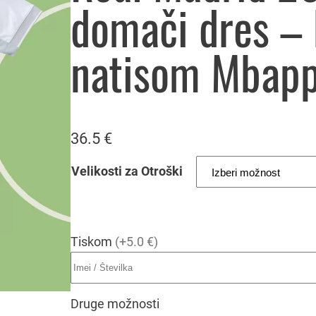
domači dres – 
natisom Mbapp
36.5
€
Velikosti za Otroški
Tiskom
(+5.0 €)
Druge možnosti