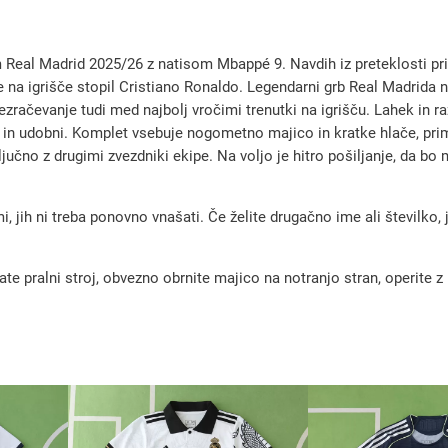
0
2
Real Madrid 2025/26 z natisom Mbappé 9. Navdih iz preteklosti pr
5
ko je na igrišče stopil Cristiano Ronaldo. Legendarni grb Real Madrid
/
zračevanje tudi med najbolj vročimi trenutki na igrišču. Lahek in 
hi in udobni. Komplet vsebuje nogometno majico in kratke hlače, pr
2
jučno z drugimi zvezdniki ekipe. Na voljo je hitro pošiljanje, da bo 
6
o
, jih ni treba ponovno vnašati. Če želite drugačno ime ali številko,
t
r
o
pralni stroj, obvezno obrnite majico na notranjo stran, operite z m
š
k
i
d
o
m