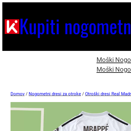
Kupiti nogometn
Moški Nogom
Moški Nogom
Domov
/
Nogometni dresi za otroke
/
Otroški dresi Real Madr