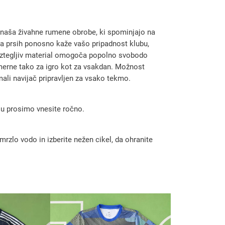
inaša živahne rumene obrobe, ki spominjajo na
a na prsih ponosno kaže vašo pripadnost klubu,
raztegljiv material omogoča popolno svobodo
imerne tako za igro kot za vsakdan. Možnost
mali navijač pripravljen za vsako tekmo.
 ju prosimo vnesite ročno.
rzlo vodo in izberite nežen cikel, da ohranite