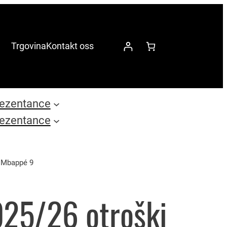
Trgovina
Kontakt oss
ezentance
ezentance
m Mbappé 9
025/26 otroški