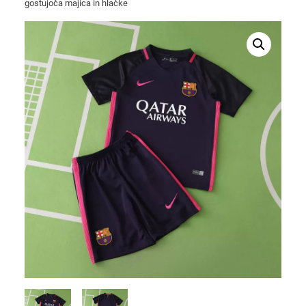
gostujoča majica in hlačke