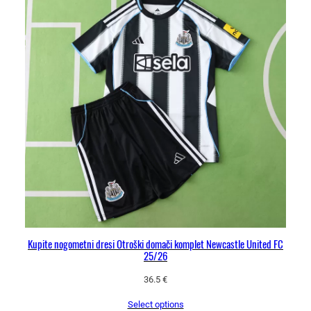
e
k
o
l
i
č
i
n
a
Kupite nogometni dresi Otroški domači komplet Newcastle United FC
25/26
36.5
€
Select options