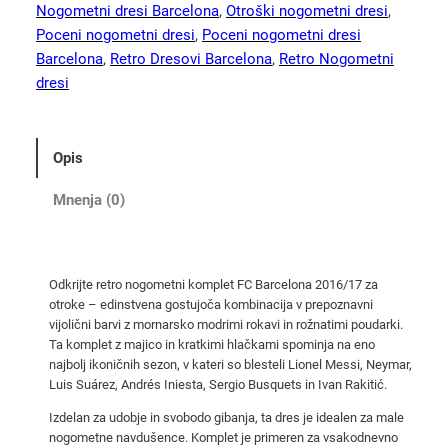
k
Nogometni dresi Barcelona
, 
Otroški nogometni dresi
, 
i
Poceni nogometni dresi
, 
Poceni nogometni dresi
r
Barcelona
, 
Retro Dresovi Barcelona
, 
Retro Nogometni
e
dresi
t
r
o
Opis
n
o
Mnenja (0)
g
o
m
Odkrijte retro nogometni komplet FC Barcelona 2016/17 za
e
otroke – edinstvena gostujoča kombinacija v prepoznavni
t
vijolični barvi z mornarsko modrimi rokavi in rožnatimi poudarki.
n
Ta komplet z majico in kratkimi hlačkami spominja na eno
i
najbolj ikoničnih sezon, v kateri so blesteli Lionel Messi, Neymar,
Luis Suárez, Andrés Iniesta, Sergio Busquets in Ivan Rakitić.
d
r
Izdelan za udobje in svobodo gibanja, ta dres je idealen za male
e
nogometne navdušence. Komplet je primeren za vsakodnevno