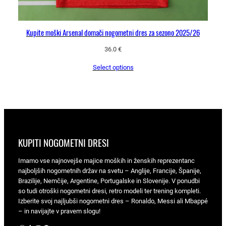
Kupite moški Arsenal domači nogometni dres za sezono 2025/26
36.0
€
Select options
KUPITI NOGOMETNI DRESI
Imamo vse najnovejše majice moških in ženskih reprezentanc
najboljših nogometnih držav na svetu – Anglije, Francije, Španije,
Brazilije, Nemčije, Argentine, Portugalske in Slovenije. V ponudbi
so tudi otroški nogometni dresi, retro modeli ter trening kompleti.
Izberite svoj najljubši nogometni dres – Ronaldo, Messi ali Mbappé
– in navijajte v pravem slogu!