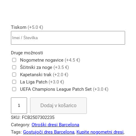
Tiskom
(+5.0 €)
Druge možnosti
Nogometne nogavice
(+4.5 €)
Ščitniki za noge
(+3.5 €)
Kapetanski trak
(+2.0 €)
La Liga Patch
(+3.0 €)
UEFA Champions League Patch Set
(+3.0 €)
O
Dodaj v košarico
t
r
SKU:
FCB2507302235
o
Category:
Otroški dresi Barcelona
š
Tags:
Gostujoči dres Barcelona
, 
Kupite nogometni dresi
, 