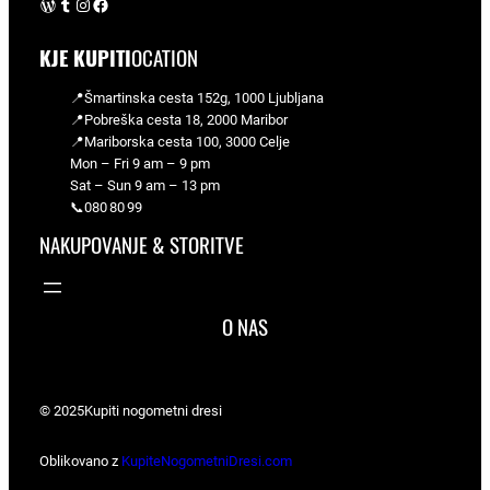
WordPress
Tumblr
Instagram
Facebook
KJE KUPITI
OCATION
📍Šmartinska cesta 152g, 1000 Ljubljana
📍Pobreška cesta 18, 2000 Maribor
📍Mariborska cesta 100, 3000 Celje
Mon – Fri 9 am – 9 pm
Sat – Sun 9 am – 13 pm
📞080 80 99
NAKUPOVANJE & STORITVE
O NAS
© 2025
Kupiti nogometni dresi
Oblikovano z
KupiteNogometniDresi.com