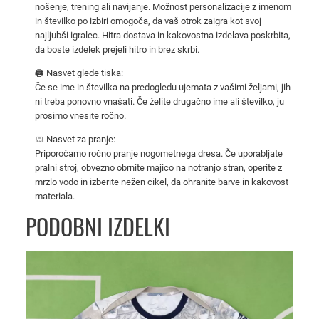
nošenje, trening ali navijanje. Možnost personalizacije z imenom
s
in številko po izbiri omogoča, da vaš otrok zaigra kot svoj
i
najljubši igralec. Hitra dostava in kakovostna izdelava poskrbita,
B
da boste izdelek prejeli hitro in brez skrbi.
a
🖨️ Nasvet glede tiska:
r
Če se ime in številka na predogledu ujemata z vašimi željami, jih
ç
ni treba ponovno vnašati. Če želite drugačno ime ali številko, ju
a
prosimo vnesite ročno.
2
🧼 Nasvet za pranje:
0
Priporočamo ročno pranje nogometnega dresa. Če uporabljate
1
pralni stroj, obvezno obrnite majico na notranjo stran, operite z
6
mrzlo vodo in izberite nežen cikel, da ohranite barve in kakovost
/
materiala.
1
PODOBNI IZDELKI
7
–
g
o
s
t