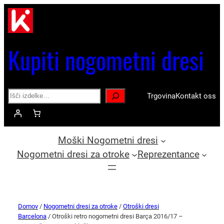
Kupiti nogometni dresi
Search
Trgovina
Kontakt oss
Moški Nogometni dresi
Nogometni dresi za otroke
Reprezentance
Domov
/
Nogometni dresi za otroke
/
Otroški dresi
Barcelona
/ Otroški retro nogometni dresi Barça 2016/17 –