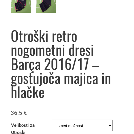
Otroški retro
nogometni dresi
Barça 2016/17 –
gostujoča majica in
hlačke
36.5
€
Velikosti za
Otroški