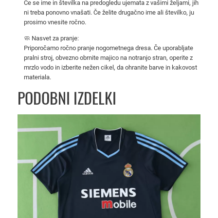
Če se ime in številka na predogledu ujemata z vašimi željami, jih
e
ni treba ponovno vnašati. Če želite drugačno ime ali številko, ju
s
prosimo vnesite ročno.
z
🧼 Nasvet za pranje:
z
Priporočamo ročno pranje nogometnega dresa. Če uporabljate
m
pralni stroj, obvezno obrnite majico na notranjo stran, operite z
a
mrzlo vodo in izberite nežen cikel, da ohranite barve in kakovost
j
materiala.
e
PODOBNI IZDELKI
v
i
m
v
z
o
r
c
e
m
–