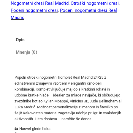
k
Nogometni dresi Real Madrid
, 
Otroški nogometni dresi
, 
i
Poceni nogometni dresi
, 
Poceni nogometni dresi Real
R
Madrid
e
a
l
Opis
M
a
Mnenja (0)
d
r
i
Popoln otroški nogometni komplet Real Madrid 24/25 z
d
edinstvenim zmajevim vzorcem v elegantni črno-beli
2
kombinaciji. Komplet vključuje majico s kratkimi rokavi in
4
udobne kratke hlače – idealen za mlade navijače, ki občudujejo
/
zvezdnike kot so Kylian Mbappé, Vinícius Jr., Jude Bellingham ali
Luka Modrić. Možnost personalizacije z imenom in številko po
2
želji! Kakovosten material zagotavlja udobje pri igri in vsakdanjih
5
aktivnostih. Hitra dostava – naročite še danes!
d
🖨️ Nasvet glede tiska:
r