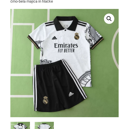
črno-bela majica in hlačke