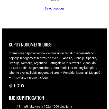
Select options
KUPITI NOGOMETNI DRESI
Imamo vse najnovejše majice moških in ženskih reprezentanc
najboljših nogometnih držav na svetu – Anglije, Francije, Španije,
Brazilije, Nemčije, Argentine, Portugalske in Slovenije. V ponudbi
so tudi otroški nogometni dresi, retro modeli ter trening kompleti.
Izberite svoj najljubši nogometni dres – Ronaldo, Messi ali Mbappé
– in navijajte v pravem slogu!
WordPress
Tumblr
Instagram
Facebook
KJE KUPITI
OCATION
📍Šmartinska cesta 152g, 1000 Ljubljana