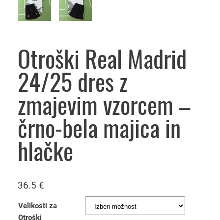
Otroški Real Madrid
24/25 dres z
zmajevim vzorcem –
črno-bela majica in
hlačke
36.5
€
Velikosti za
Otroški