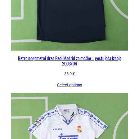
č
r
n
o
-
b
e
Retro nogometni dres Real Madrid za moške – gostujoča izdaja
l
2003/04
a
m
36.0
€
a
Select options
j
i
c
a
i
n
h