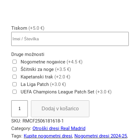
Tiskom
(+5.0 €)
Druge možnosti
Nogometne nogavice
(+4.5 €)
Ščitniki za noge
(+3.5 €)
Kapetanski trak
(+2.0 €)
La Liga Patch
(+3.0 €)
UEFA Champions League Patch Set
(+3.0 €)
O
Dodaj v košarico
t
r
SKU:
RMCF2506181618-1
o
Category:
Otroški dresi Real Madrid
š
Tags:
Kupite nogometni dresi
, 
Nogometni dresi 2024-25
, 