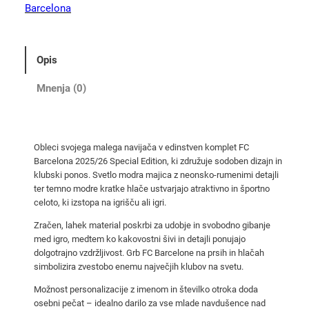
k
Barcelona
o
m
p
Opis
l
e
Mnenja (0)
t
F
C
Obleci svojega malega navijača v edinstven komplet FC
B
Barcelona 2025/26 Special Edition, ki združuje sodoben dizajn in
a
klubski ponos. Svetlo modra majica z neonsko-rumenimi detajli
r
ter temno modre kratke hlače ustvarjajo atraktivno in športno
c
celoto, ki izstopa na igrišču ali igri.
e
Zračen, lahek material poskrbi za udobje in svobodno gibanje
l
med igro, medtem ko kakovostni šivi in detajli ponujajo
o
dolgotrajno vzdržljivost. Grb FC Barcelone na prsih in hlačah
simbolizira zvestobo enemu največjih klubov na svetu.
n
a
Možnost personalizacije z imenom in številko otroka doda
2
osebni pečat – idealno darilo za vse mlade navdušence nad