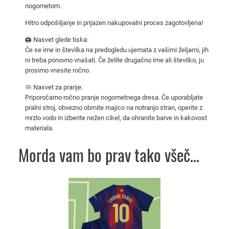
5
nogometom.
/
Hitro odpošiljanje in prijazen nakupovalni proces zagotovljena!
2
🖨️ Nasvet glede tiska:
6
Če se ime in številka na predogledu ujemata z vašimi željami, jih
–
ni treba ponovno vnašati. Če želite drugačno ime ali številko, ju
p
prosimo vnesite ročno.
o
🧼 Nasvet za pranje:
s
Priporočamo ročno pranje nogometnega dresa. Če uporabljate
e
pralni stroj, obvezno obrnite majico na notranjo stran, operite z
b
mrzlo vodo in izberite nežen cikel, da ohranite barve in kakovost
materiala.
n
a
Morda vam bo prav tako všeč…
i
z
d
Ta
a
izdelek
j
ima
a
več
d