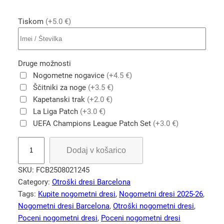
Tiskom
(+5.0 €)
Druge možnosti
Nogometne nogavice
(+4.5 €)
Ščitniki za noge
(+3.5 €)
Kapetanski trak
(+2.0 €)
La Liga Patch
(+3.0 €)
UEFA Champions League Patch Set
(+3.0 €)
O
Dodaj v košarico
t
r
SKU:
FCB2508021245
o
Category:
Otroški dresi Barcelona
š
Tags:
Kupite nogometni dresi
, 
Nogometni dresi 2025-26
, 
k
Nogometni dresi Barcelona
, 
Otroški nogometni dresi
, 
i
Poceni nogometni dresi
, 
Poceni nogometni dresi