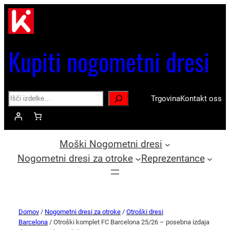
Kupiti nogometni dresi
Search
Trgovina
Kontakt oss
Moški Nogometni dresi
Nogometni dresi za otroke
Reprezentance
Domov
/
Nogometni dresi za otroke
/
Otroški dresi
Barcelona
/ Otroški komplet FC Barcelona 25/26 – posebna izdaja