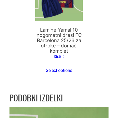
različic.
r
Možnosti
e
lahko
s
izberete
a
na
Lamine Yamal 10
v
strani
nogometni dresi FC
s
Barcelona 25/26 za
izdelka
v
otroke – domači
e
komplet
t
36.5
€
l
o
Select options
m
o
d
r
PODOBNI IZDELKI
i
b
a