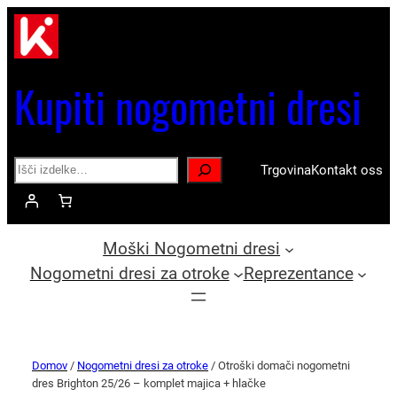
Kupiti nogometni dresi
Search
Trgovina
Kontakt oss
Moški Nogometni dresi
Nogometni dresi za otroke
Reprezentance
Domov
/
Nogometni dresi za otroke
/ Otroški domači nogometni
dres Brighton 25/26 – komplet majica + hlačke