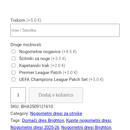
Tiskom
(+5.0 €)
Druge možnosti
Nogometne nogavice
(+4.5 €)
Ščitniki za noge
(+3.5 €)
Kapetanski trak
(+2.0 €)
Premier League Patch
(+3.0 €)
UEFA Champions League Patch Set
(+3.0 €)
O
Dodaj v košarico
t
r
SKU:
BHA2509121610
o
Category:
Nogometni dresi za otroke
š
Tags:
Domači dres Brighton
, 
Kupite nogometni dresi
, 
k
Nogometni dresi 2025-26
, 
Nogometni dresi Brighton
, 