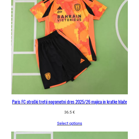
l
i
č
i
n
a
Paris FC otroški tretji nogometni dres 2025/26 majica in kratke hlače
36.5
€
Select options