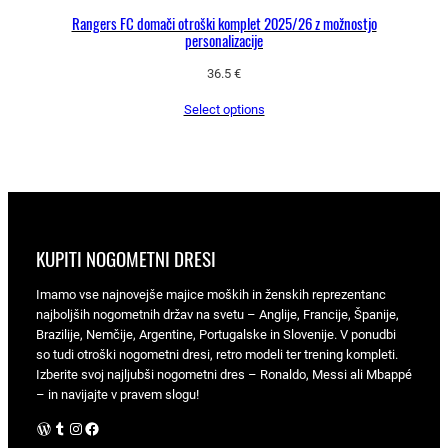
Rangers FC domači otroški komplet 2025/26 z možnostjo
personalizacije
36.5
€
Select options
KUPITI NOGOMETNI DRESI
Imamo vse najnovejše majice moških in ženskih reprezentanc
najboljših nogometnih držav na svetu – Anglije, Francije, Španije,
Brazilije, Nemčije, Argentine, Portugalske in Slovenije. V ponudbi
so tudi otroški nogometni dresi, retro modeli ter trening kompleti.
Izberite svoj najljubši nogometni dres – Ronaldo, Messi ali Mbappé
– in navijajte v pravem slogu!
WordPress
Tumblr
Instagram
Facebook