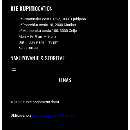
KJE KUPITI
OCATION
📍Šmartinska cesta 152g, 1000 Ljubljana
📍Pobreška cesta 18, 2000 Maribor
📍Mariborska cesta 100, 3000 Celje
Mon – Fri 9 am – 9 pm
Sat – Sun 9 am – 13 pm
📞080 80 99
NAKUPOVANJE & STORITVE
O NAS
© 2025
Kupiti nogometni dresi
Oblikovano z
KupiteNogometniDresi.com