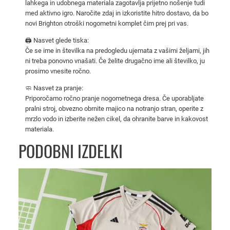
lahkega in udobnega materiala zagotavlja prijetno nošenje tudi
s
med aktivno igro. Naročite zdaj in izkoristite hitro dostavo, da bo
B
novi Brighton otroški nogometni komplet čim prej pri vas.
r
🖨️ Nasvet glede tiska:
i
Če se ime in številka na predogledu ujemata z vašimi željami, jih
g
ni treba ponovno vnašati. Če želite drugačno ime ali številko, ju
h
prosimo vnesite ročno.
t
🧼 Nasvet za pranje:
o
Priporočamo ročno pranje nogometnega dresa. Če uporabljate
n
pralni stroj, obvezno obrnite majico na notranjo stran, operite z
2
mrzlo vodo in izberite nežen cikel, da ohranite barve in kakovost
materiala.
5
/
PODOBNI IZDELKI
2
6
–
k
o
m
p