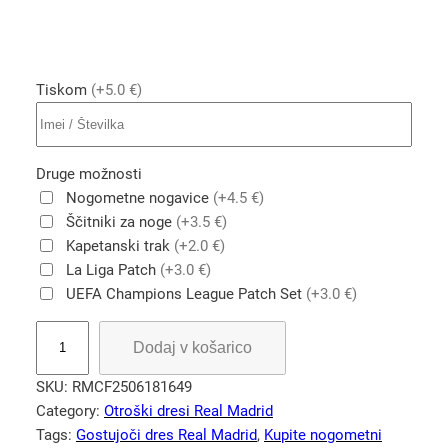
Tiskom
(+5.0 €)
Druge možnosti
Nogometne nogavice
(+4.5 €)
Ščitniki za noge
(+3.5 €)
Kapetanski trak
(+2.0 €)
La Liga Patch
(+3.0 €)
UEFA Champions League Patch Set
(+3.0 €)
K
Dodaj v košarico
u
p
SKU:
RMCF2506181649
i
Category:
Otroški dresi Real Madrid
t
Tags:
Gostujoči dres Real Madrid
, 
Kupite nogometni