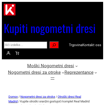
Kupiti nogometni dresi
Search
Trgovina
Kontakt oss
Moški Nogometni dresi
Nogometni dresi za otroke
Reprezentance
Domov
/
Nogometni dresi za otroke
/
Otroški dresi Real
Madrid
/ Kupite otroški oranžni gostujoči komplet Real Madrid