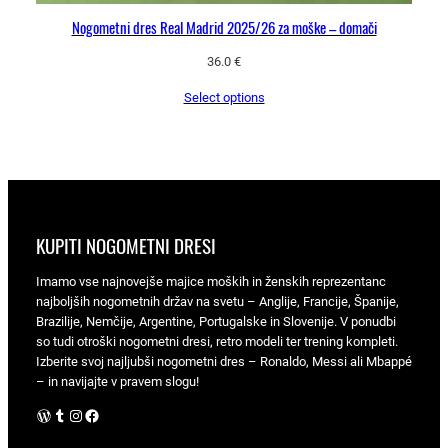
Nogometni dres Real Madrid 2025/26 za moške – domači
36.0
€
Select options
KUPITI NOGOMETNI DRESI
Imamo vse najnovejše majice moških in ženskih reprezentanc
najboljših nogometnih držav na svetu – Anglije, Francije, Španije,
Brazilije, Nemčije, Argentine, Portugalske in Slovenije. V ponudbi
so tudi otroški nogometni dresi, retro modeli ter trening kompleti.
Izberite svoj najljubši nogometni dres – Ronaldo, Messi ali Mbappé
– in navijajte v pravem slogu!
WordPress
Tumblr
Instagram
Facebook