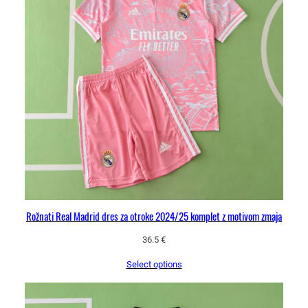
a
t
k
e
h
l
a
č
e
k
o
l
i
Rožnati Real Madrid dres za otroke 2024/25 komplet z motivom zmaja
č
i
36.5
€
n
Select options
a