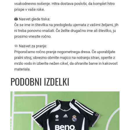
u
vsakodnevno nošenje. Hitra dostava poskrbi, da komplet hitro
prispe v vaše roke.
j
o
🖨️ Nasvet glede tiska:
č
Če se ime in številka na predogledu ujemata z vašimi željami, jih
ni treba ponovno vnašati. Če želite drugačno ime ali številko, ju
i
prosimo vnesite ročno.
k
o
🧼 Nasvet za pranje:
m
Priporočamo ročno pranje nogometnega dresa. Če uporabljate
pralni stroj, obvezno obrnite majico na notranjo stran, operite z
p
mrzlo vodo in izberite nežen cikel, da ohranite barve in kakovost
l
materiala.
e
PODOBNI IZDELKI
t
R
e
a
l
M
a
d