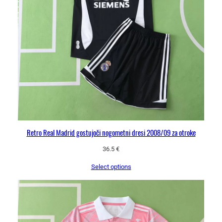
r
i
d
2
0
2
4
/
2
5
d
Retro Real Madrid gostujoči nogometni dresi 2008/09 za otroke
r
36.5
€
e
s
Select options
i
n
k
r