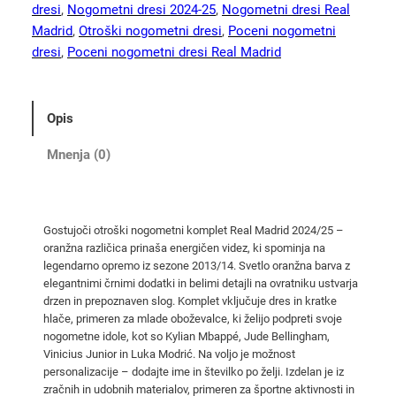
e
dresi
, 
Nogometni dresi 2024-25
, 
Nogometni dresi Real
o
Madrid
, 
Otroški nogometni dresi
, 
Poceni nogometni
t
dresi
, 
Poceni nogometni dresi Real Madrid
r
o
š
Opis
k
i
Mnenja (0)
o
r
a
Gostujoči otroški nogometni komplet Real Madrid 2024/25 –
n
oranžna različica prinaša energičen videz, ki spominja na
ž
legendarno opremo iz sezone 2013/14. Svetlo oranžna barva z
n
elegantnimi črnimi dodatki in belimi detajli na ovratniku ustvarja
i
drzen in prepoznaven slog. Komplet vključuje dres in kratke
hlače, primeren za mlade oboževalce, ki želijo podpreti svoje
g
nogometne idole, kot so Kylian Mbappé, Jude Bellingham,
o
Vinicius Junior in Luka Modrić. Na voljo je možnost
s
personalizacije – dodajte ime in številko po želji. Izdelan je iz
t
zračnih in udobnih materialov, primeren za športne aktivnosti in