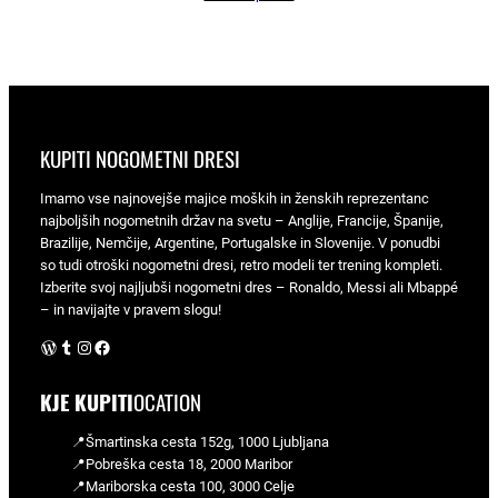
KUPITI NOGOMETNI DRESI
Imamo vse najnovejše majice moških in ženskih reprezentanc
najboljših nogometnih držav na svetu – Anglije, Francije, Španije,
Brazilije, Nemčije, Argentine, Portugalske in Slovenije. V ponudbi
so tudi otroški nogometni dresi, retro modeli ter trening kompleti.
Izberite svoj najljubši nogometni dres – Ronaldo, Messi ali Mbappé
– in navijajte v pravem slogu!
WordPress
Tumblr
Instagram
Facebook
KJE KUPITI
OCATION
📍Šmartinska cesta 152g, 1000 Ljubljana
📍Pobreška cesta 18, 2000 Maribor
📍Mariborska cesta 100, 3000 Celje