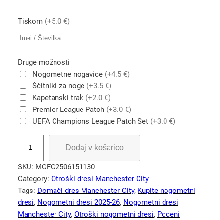
Tiskom
(+5.0 €)
Druge možnosti
Nogometne nogavice
(+4.5 €)
Ščitniki za noge
(+3.5 €)
Kapetanski trak
(+2.0 €)
Premier League Patch
(+3.0 €)
UEFA Champions League Patch Set
(+3.0 €)
K
Dodaj v košarico
u
p
SKU:
MCFC2506151130
i
Category:
Otroški dresi Manchester City
t
Tags:
Domači dres Manchester City
, 
Kupite nogometni
e
dresi
, 
Nogometni dresi 2025-26
, 
Nogometni dresi
o
Manchester City
, 
Otroški nogometni dresi
, 
Poceni