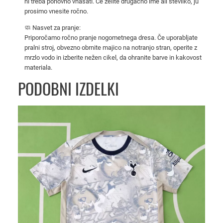
ni treba ponovno vnašati. Če želite drugačno ime ali številko, ju
M
prosimo vnesite ročno.
a
🧼 Nasvet za pranje:
n
Priporočamo ročno pranje nogometnega dresa. Če uporabljate
c
pralni stroj, obvezno obrnite majico na notranjo stran, operite z
h
mrzlo vodo in izberite nežen cikel, da ohranite barve in kakovost
e
materiala.
s
PODOBNI IZDELKI
t
e
r
C
i
t
y
2
0
2
5
/