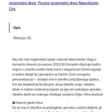
t
nogometni dresi
, 
Poceni nogometni dresi Manchester
r
City
o
š
k
Opis
i
n
Mnenja (0)
o
g
o
Naj vaš mali nogometaš zasije v barvah Manchester Cityja z
m
domačim dresom za sezono 2025/26! Komplet vključuje kratko
e
majico v značilni svetlo modri barvi z elegantnimi črnimi logotipi
t
in belimi detajli ter ujemajoče se hlačke. Dres omogoča
n
personalizacijo – dodajte ime in številko priljubljenega igralca,
kot sta Haaland ali De Bruyne, ali pa izberite svoje. Udoben,
i
lahek in zračen material je popoln za igro ali vsakdanjo uporabo.
d
Idealno darilo za vsakega mladega navijača Cityja. Hitra dostava!
r
🖨️ Nasvet glede tiska:
e
Če se ime in številka na predogledu ujemata z vašimi željami, jih
s