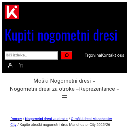
Kupiti nogometni dresi
Search
Trgovina
Kontakt oss
Moški Nogometni dresi
Nogometni dresi za otroke
Reprezentance
Domov
/
Nogometni dresi za otroke
/
Otroški dresi Manchester
City
/ Kupite otroški nogometni dres Manchester City 2025/26