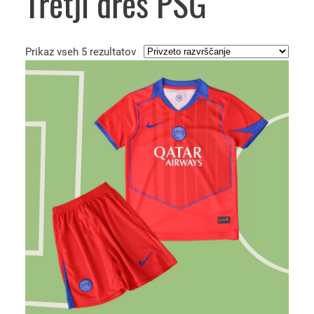
Tretji dres PSG
Prikaz vseh 5 rezultatov