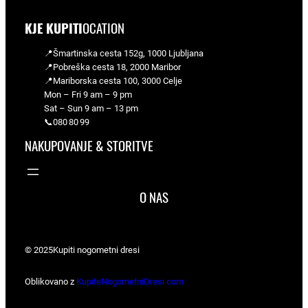
KJE KUPITI
OCATION
📍Šmartinska cesta 152g, 1000 Ljubljana
📍Pobreška cesta 18, 2000 Maribor
📍Mariborska cesta 100, 3000 Celje
Mon – Fri 9 am – 9 pm
Sat – Sun 9 am – 13 pm
📞080 80 99
NAKUPOVANJE & STORITVE
O NAS
© 2025
Kupiti nogometni dresi
Oblikovano z
KupiteNogometniDresi.com