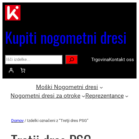
Kupiti nogometni dresi
Search
Trgovina
Kontakt oss
Moški Nogometni dresi
Nogometni dresi za otroke
Reprezentance
Domov
/ Izdelki označeni z “Tretji dres PSG”