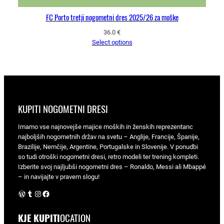
FC Porto tretji nogometni dres 2025/26 za moške
36.0
€
Select options
KUPITI NOGOMETNI DRESI
Imamo vse najnovejše majice moških in ženskih reprezentanc
najboljših nogometnih držav na svetu – Anglije, Francije, Španije,
Brazilije, Nemčije, Argentine, Portugalske in Slovenije. V ponudbi
so tudi otroški nogometni dresi, retro modeli ter trening kompleti.
Izberite svoj najljubši nogometni dres – Ronaldo, Messi ali Mbappé
– in navijajte v pravem slogu!
WordPress
Tumblr
Instagram
Facebook
KJE KUPITI
OCATION