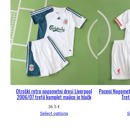
Otroški retro nogometni dresi Liverpool
Poceni Nogomet
2006/07 tretji komplet majice in hlačk
Tret
36.5
€
Select options
S