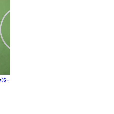
4/96 –