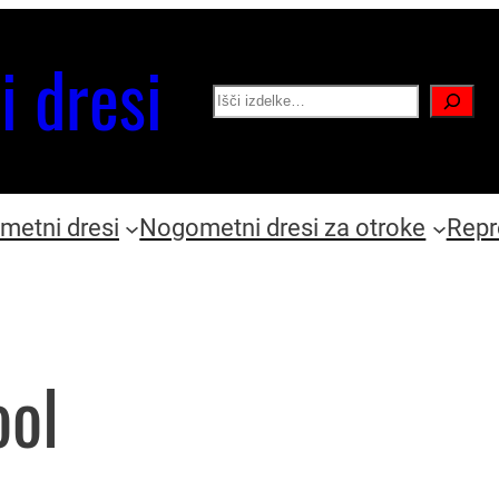
i dresi
Search
etni dresi
Nogometni dresi za otroke
Repr
ool