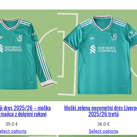
tji dres 2025/26 – moška
Moški zelena nogometni dres Liverp
ajica z dolgimi rokavi
2025/26 tretji
39.0
€
36.0
€
elect options
Select options