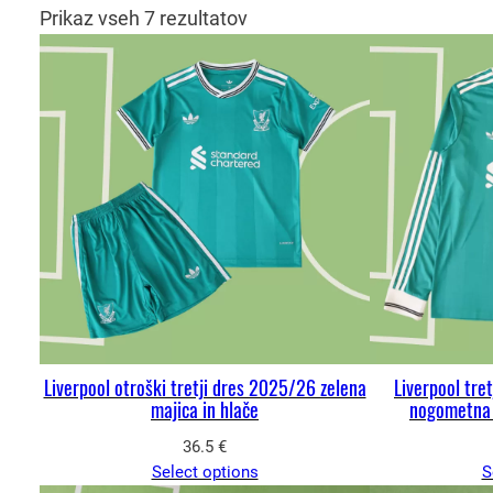
Prikaz vseh 7 rezultatov
Liverpool otroški tretji dres 2025/26 zelena
Liverpool tre
majica in hlače
nogometna m
36.5
€
Select options
S