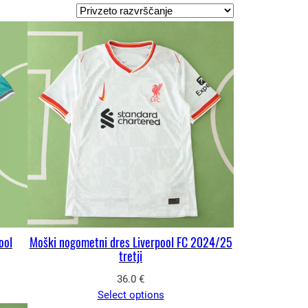
ool
Moški nogometni dres Liverpool FC 2024/25
tretji
36.0
€
Select options