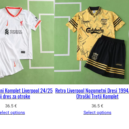
ni Komplet Liverpool 24/25
Retro Liverpool Nogometni Dresi 199
ji dres za otroke
Otroški Tretji Komplet
36.5
€
36.5
€
elect options
Select options