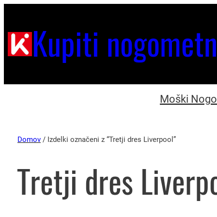
Kupiti nogometn
Moški Nogom
Domov
/ Izdelki označeni z “Tretji dres Liverpool”
Tretji dres Liverp