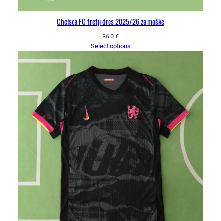
Chelsea FC tretji dres 2025/26 za moške
36.0
€
Select options