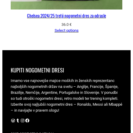
Chelsea 2024/25 tretji nogometni dres za odrasle
36.0
€
Select options
KUPITI NOGOMETNI DRESI
Imamo vse najnovejše majice moških in ženskih reprezentanc
najboljših nogometnih držav na svetu – Anglije, Francije, Španije,
Brazilije, Nemčije, Argentine, Portugalske in Slovenije. V ponudbi
so tudi otroški nogometni dresi, retro modeli ter trening kompleti.
Izberite svoj najljubši nogometni dres – Ronaldo, Messi ali Mbappé
– in navijajte v pravem slogu!
WordPress
Tumblr
Instagram
Facebook