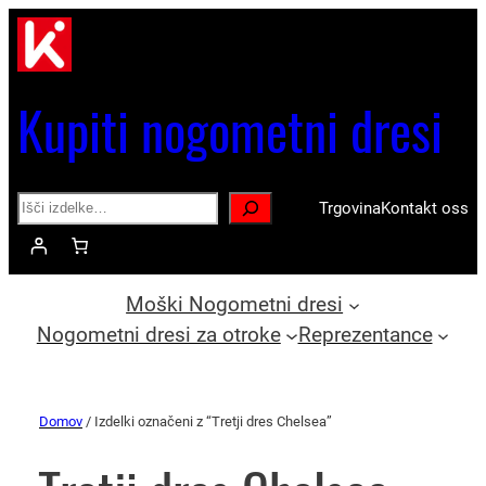
Kupiti nogometni dresi
Search
Trgovina
Kontakt oss
Moški Nogometni dresi
Nogometni dresi za otroke
Reprezentance
Domov
/ Izdelki označeni z “Tretji dres Chelsea”