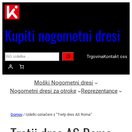
Kupiti nogometni dresi
Search
Trgovina
Kontakt oss
Moški Nogometni dresi
Nogometni dresi za otroke
Reprezentance
Domov
/ Izdelki označeni z “Tretji dres AS Roma”