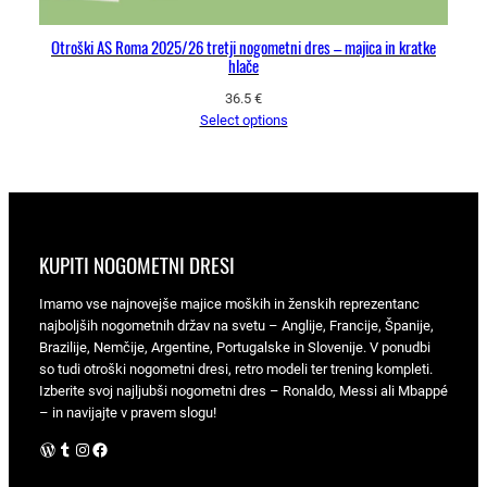
Otroški AS Roma 2025/26 tretji nogometni dres – majica in kratke
hlače
36.5
€
Select options
KUPITI NOGOMETNI DRESI
Imamo vse najnovejše majice moških in ženskih reprezentanc
najboljših nogometnih držav na svetu – Anglije, Francije, Španije,
Brazilije, Nemčije, Argentine, Portugalske in Slovenije. V ponudbi
so tudi otroški nogometni dresi, retro modeli ter trening kompleti.
Izberite svoj najljubši nogometni dres – Ronaldo, Messi ali Mbappé
– in navijajte v pravem slogu!
WordPress
Tumblr
Instagram
Facebook