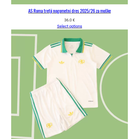
AS Roma tretji nogometni dres 2025/26 za moške
36.0
€
Select options