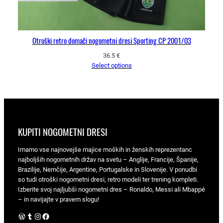
Otroški retro domači nogometni dresi Sporting CP 2001/03
36.5
€
Select options
KUPITI NOGOMETNI DRESI
Imamo vse najnovejše majice moških in ženskih reprezentanc
najboljših nogometnih držav na svetu – Anglije, Francije, Španije,
Brazilije, Nemčije, Argentine, Portugalske in Slovenije. V ponudbi
so tudi otroški nogometni dresi, retro modeli ter trening kompleti.
Izberite svoj najljubši nogometni dres – Ronaldo, Messi ali Mbappé
– in navijajte v pravem slogu!
WordPress
Tumblr
Instagram
Facebook