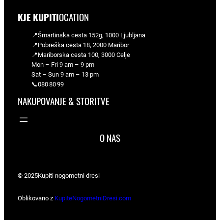
KJE KUPITI
OCATION
📍Šmartinska cesta 152g, 1000 Ljubljana
📍Pobreška cesta 18, 2000 Maribor
📍Mariborska cesta 100, 3000 Celje
Mon – Fri 9 am – 9 pm
Sat – Sun 9 am – 13 pm
📞080 80 99
NAKUPOVANJE & STORITVE
O NAS
© 2025
Kupiti nogometni dresi
Oblikovano z
KupiteNogometniDresi.com