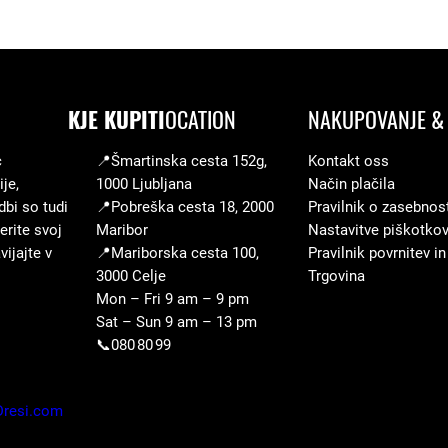
KJE KUPITI
OCATION
NAKUPOVANJE & 
c
📍Šmartinska cesta 152g,
Kontakt oss
je,
1000 Ljubljana
Način plačila
dbi so tudi
📍Pobreška cesta 18, 2000
Pravilnik o zasebnos
erite svoj
Maribor
Nastavitve piškotko
ijajte v
📍Mariborska cesta 100,
Pravilnik povrnitev in
3000 Celje
Trgovina
Mon – Fri 9 am – 9 pm
Sat – Sun 9 am – 13 pm
📞080 80 99
Dresi.com