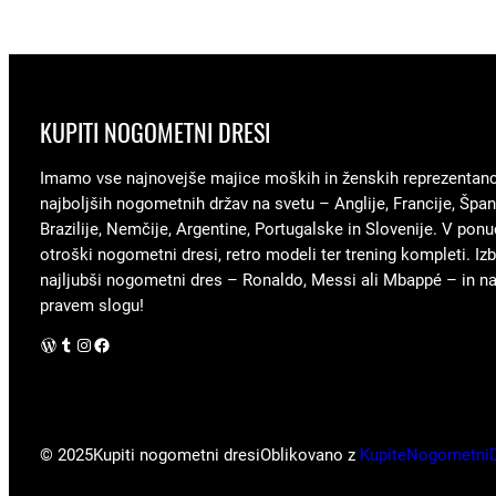
KUPITI NOGOMETNI DRESI
Imamo vse najnovejše majice moških in ženskih reprezentan
najboljših nogometnih držav na svetu – Anglije, Francije, Špani
Brazilije, Nemčije, Argentine, Portugalske in Slovenije. V ponu
otroški nogometni dresi, retro modeli ter trening kompleti. Izb
najljubši nogometni dres – Ronaldo, Messi ali Mbappé – in nav
pravem slogu!
WordPress
Tumblr
Instagram
Facebook
© 2025
Kupiti nogometni dresi
Oblikovano z
KupiteNogometni