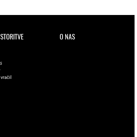
STORITVE
O NAS
ti
v
 vračil