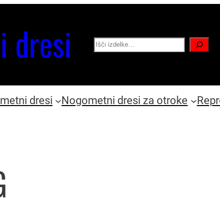
i dresi
Search
etni dresi
Nogometni dresi za otroke
Repr
G