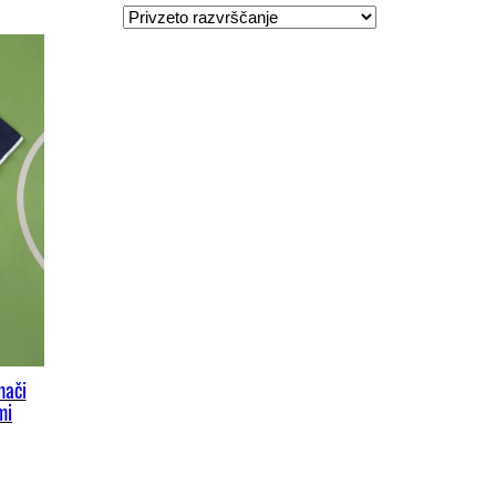
mači
mi