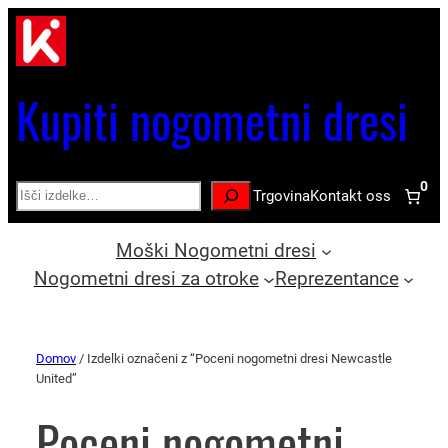
Kupiti nogometni dresi
0
Search
Trgovina
Kontakt oss
Moški Nogometni dresi
Nogometni dresi za otroke
Reprezentance
Domov
/ Izdelki označeni z “Poceni nogometni dresi Newcastle
United”
Poceni nogometni