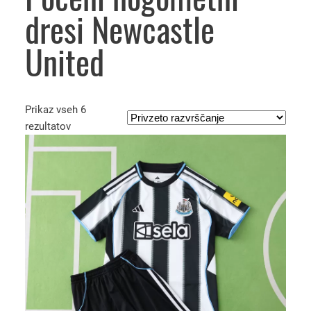
dresi Newcastle
United
Prikaz vseh 6
rezultatov