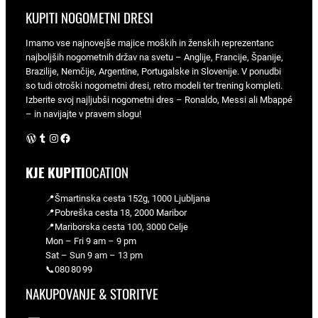
KUPITI NOGOMETNI DRESI
Imamo vse najnovejše majice moških in ženskih reprezentanc
najboljših nogometnih držav na svetu – Anglije, Francije, Španije,
Brazilije, Nemčije, Argentine, Portugalske in Slovenije. V ponudbi
so tudi otroški nogometni dresi, retro modeli ter trening kompleti.
Izberite svoj najljubši nogometni dres – Ronaldo, Messi ali Mbappé
– in navijajte v pravem slogu!
WordPress
Tumblr
Instagram
Facebook
KJE KUPITI
OCATION
📍Šmartinska cesta 152g, 1000 Ljubljana
📍Pobreška cesta 18, 2000 Maribor
📍Mariborska cesta 100, 3000 Celje
Mon – Fri 9 am – 9 pm
Sat – Sun 9 am – 13 pm
📞080 80 99
NAKUPOVANJE & STORITVE