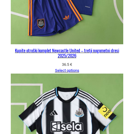
Kupite otroški komplet Newcastle United – tretji nogometni dresi
2025/2026
36.5
€
Select options