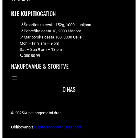
KJE KUPITI
OCATION
📍Šmartinska cesta 152g, 1000 Ljubljana
📍Pobreška cesta 18, 2000 Maribor
📍Mariborska cesta 100, 3000 Celje
Mon – Fri 9 am – 9 pm
Sat – Sun 9 am – 13 pm
📞080 80 99
NAKUPOVANJE & STORITVE
O NAS
© 2025
Kupiti nogometni dresi
Oblikovano z
KupiteNogometniDresi.com