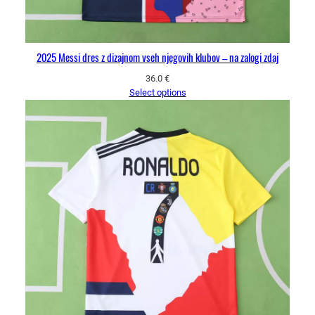
2025 Messi dres z dizajnom vseh njegovih klubov – na zalogi zdaj
36.0
€
Select options