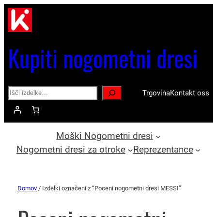
Kupiti nogometni dresi
Search
Trgovina
Kontakt oss
Moški Nogometni dresi
Nogometni dresi za otroke
Reprezentance
Domov
/ Izdelki označeni z “Poceni nogometni dresi MESSI”