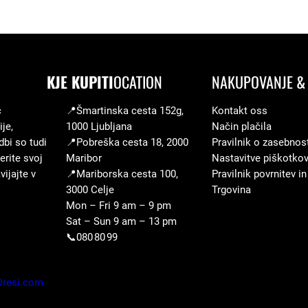
KJE KUPITI
OCATION
NAKUPOVANJE & 
c
📍Šmartinska cesta 152g,
Kontakt oss
je,
1000 Ljubljana
Način plačila
dbi so tudi
📍Pobreška cesta 18, 2000
Pravilnik o zasebnos
erite svoj
Maribor
Nastavitve piškotko
ijajte v
📍Mariborska cesta 100,
Pravilnik povrnitev in
3000 Celje
Trgovina
Mon – Fri 9 am – 9 pm
Sat – Sun 9 am – 13 pm
📞080 80 99
Dresi.com