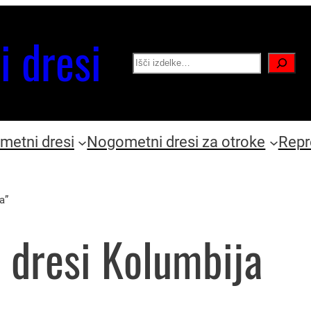
i dresi
Search
etni dresi
Nogometni dresi za otroke
Repr
a”
 dresi Kolumbija