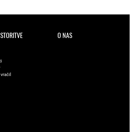
STORITVE
O NAS
ti
v
 vračil