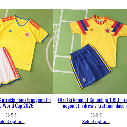
 otroški domači nogometni
Otroški komplet Kolumbija 1990 – r
za World Cup 2026
nogometni dresi s kratkimi hlačam
36.5
€
36.0
€
elect options
Select options