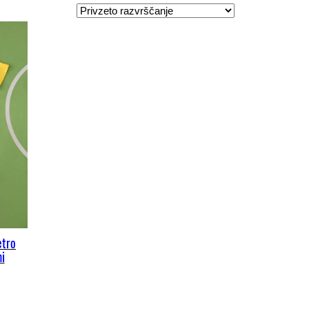
etro
i