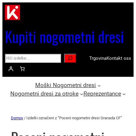
Kupiti nogometni dresi
Search
Trgovina
Kontakt oss
Moški Nogometni dresi
Nogometni dresi za otroke
Reprezentance
Domov
/ Izdelki označeni z “Poceni nogometni dresi Granada CF”