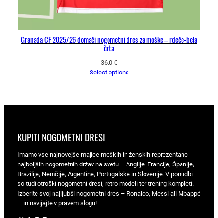
Granada CF 2025/26 domači nogometni dres za moške – rdeče-bela
črta
36.0
€
Select options
KUPITI NOGOMETNI DRESI
Imamo vse najnovejše majice moških in ženskih reprezentanc
najboljših nogometnih držav na svetu – Anglije, Francije, Španije,
Brazilije, Nemčije, Argentine, Portugalske in Slovenije. V ponudbi
so tudi otroški nogometni dresi, retro modeli ter trening kompleti.
Izberite svoj najljubši nogometni dres – Ronaldo, Messi ali Mbappé
– in navijajte v pravem slogu!