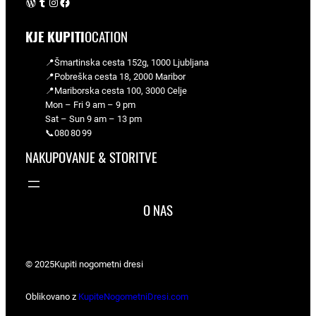
WordPress
Tumblr
Instagram
Facebook
KJE KUPITI
OCATION
📍Šmartinska cesta 152g, 1000 Ljubljana
📍Pobreška cesta 18, 2000 Maribor
📍Mariborska cesta 100, 3000 Celje
Mon – Fri 9 am – 9 pm
Sat – Sun 9 am – 13 pm
📞080 80 99
NAKUPOVANJE & STORITVE
O NAS
© 2025
Kupiti nogometni dresi
Oblikovano z
KupiteNogometniDresi.com