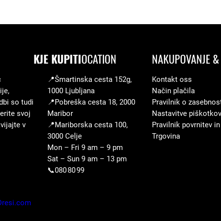
KJE KUPITI
OCATION
NAKUPOVANJE & 
c
📍Šmartinska cesta 152g,
Kontakt oss
je,
1000 Ljubljana
Način plačila
dbi so tudi
📍Pobreška cesta 18, 2000
Pravilnik o zasebnos
erite svoj
Maribor
Nastavitve piškotko
ijajte v
📍Mariborska cesta 100,
Pravilnik povrnitev in
3000 Celje
Trgovina
Mon – Fri 9 am – 9 pm
Sat – Sun 9 am – 13 pm
📞080 80 99
Dresi.com