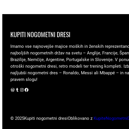
KUPITI NOGOMETNI DRESI
Imamo vse najnovejše majice moških in ženskih reprezentan
najboljših nogometnih držav na svetu – Anglije, Francije, Špani
Brazilije, Nemčije, Argentine, Portugalske in Slovenije. V ponu
otroški nogometni dresi, retro modeli ter trening kompleti. Izb
najljubši nogometni dres – Ronaldo, Messi ali Mbappé – in nav
pravem slogu!
WordPress
Tumblr
Instagram
Facebook
© 2025
Kupiti nogometni dresi
Oblikovano z
KupiteNogometni