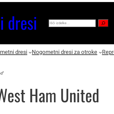
i dresi
Search
etni dresi
Nogometni dresi za otroke
Repr
ed”
 West Ham United