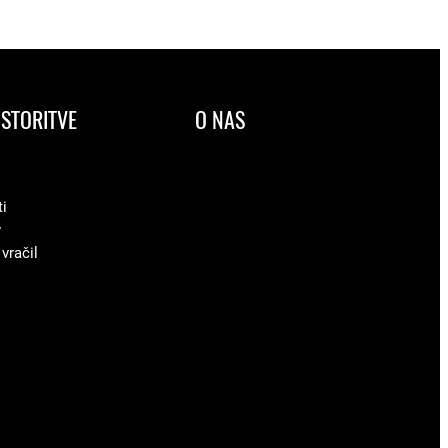
STORITVE
O NAS
ti
v
 vračil